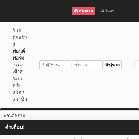
หน้าแรก
ค้นหา
ยินดี
ต้อนรับ
สู่
ฟอนต์
ฟอรั่ม
กรุณา
เข้าสู่
ระบบ
หรือ
สมัคร
สมาชิก
ฟอนต์ฟอรั่ม
คำเตือน!