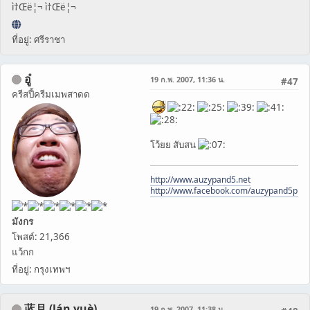
ì†Œë¦¬ ì†Œë¦¬
ที่อยู่: ศรีราชา
อู๋
19 ก.พ. 2007, 11:36 น.
#47
ครีสปี้ครีมเมพสาดด
โว้ยย สับสน
http://www.auzypand5.net
http://www.facebook.com/auzypand5pho
มังกร
โพสต์: 21,366
แว้กก
ที่อยู่: กรุงเทพฯ
蓝月 (lán yuè)
19 ก.พ. 2007, 11:38 น.