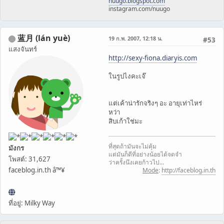
nuugo.blogspot.com
instagram.com/nuugo
蓝月 (lán yuè)
19 ก.พ. 2007, 12:18 น.
#53
แสงจันทร์
http://sexy-fiona.diaryis.com
ในรูปไงคะเจ๊
แต่เค้าน่ารักจริงๆ อะ อายุเท่าไหร่
หว่า
สิบเก้าใช่มะ
ที่สุดถ้ามันจะไม่คุ้ม
มังกร
แต่มันก็ดีที่อย่างน้อยได้จดจำ
โพสต์: 31,627
ว่าครั้งนึงเคยก้าวไป...
faceblog.in.th â™¥
Mode
:
http://faceblog.in.th
ที่อยู่: Milky Way