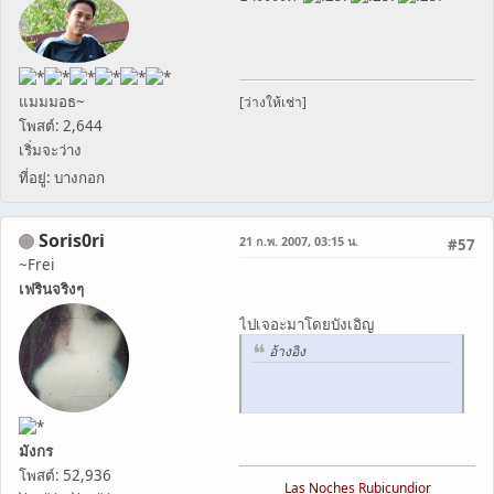
แมมมอธ~
[ว่างให้เช่า]
โพสต์: 2,644
เริ่มจะว่าง
ที่อยู่: บางกอก
Soris0ri
21 ก.พ. 2007, 03:15 น.
#57
~Frei
เฟรินจริงๆ
ไปเจอะมาโดยบังเอิญ
อ้างอิง
มังกร
โพสต์: 52,936
Las Noches Rubicundior