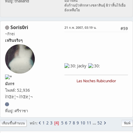
มิอาจสิ้น
ที่อยู่: thailand
ดั่งก้านบัวหักกลางชลาสินธุ์ ผิว่าสิ้นไร้เยื่อ
ยังเหลือใย
Soris0ri
21 ก.พ. 2007, 03:19 น.
#59
~Frei
เฟรินจริงๆ
Jacky
Las Noches Rubicundior
มังกร
โพสต์: 52,936
ì†Œë¦¬ ì†Œë¦¬
ที่อยู่: ศรีราชา
1
2
3
5
6
7
8
9
10
11
...
52
หน้า
4
เลื่อนขึ้นด้านบน
พิมพ์