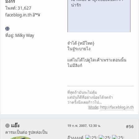
มังกร
น่ารัก
โพสต์: 31,627
faceblog.in.th â™¥
ที่อยู่: Milky Way
จำได้ {หมีโหด}
ในจู๋ระบายไง
แต่ไม่ได้ไปดูไดเค้าเพราะตอนนั้น
ไม่มีลิงก์
ที่สุดถ้ามันจะไม่คุ้ม
แต่มันก็ดีที่อย่างน้อยได้จดจำ
ว่าครั้งนึงเคยก้าวไป...
Mode
:
http://faceblog.in.th
แอ๊ะ
19 ก.พ. 2007, 12:30 น.
#56
คารมเป็นต่อ รูปหล่อเป็น
อ๊างงงงค์