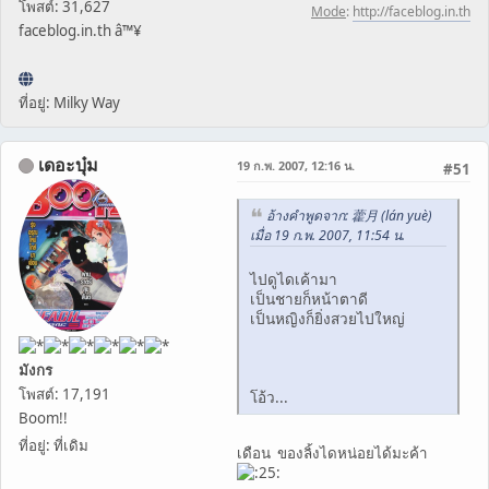
โพสต์: 31,627
Mode
:
http://faceblog.in.th
faceblog.in.th â™¥
ที่อยู่: Milky Way
เดอะบุ๋ม
19 ก.พ. 2007, 12:16 น.
#51
อ้างคำพูดจาก: 藿月 (lán yuè)
เมื่อ 19 ก.พ. 2007, 11:54 น.
ไปดูไดเค้ามา
เป็นชายก็หน้าตาดี
เป็นหญิงก็ยิ่งสวยไปใหญ่
มังกร
โพสต์: 17,191
โอ้ว...
Boom!!
ที่อยู่: ที่เดิม
เดือน ของลิ้งไดหน่อยได้มะค้า