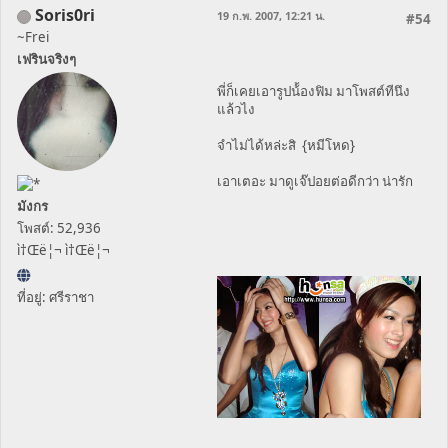
Soris0ri
19 ก.พ. 2007, 12:21 น.
#54
~Frei
เฟรินจริงๆ
พี่ก็เคยเอารูปน้้องฟิม มาโพสต์ทีนึง
แล้วไง
จำไม่ได้หล่ะสิ {หมีโหด}
เอาเตอะ มาดูเจ๊ปอยต่อดีกว่า น่ารัก
มังกร
โพสต์: 52,936
ì†Œë¦¬ ì†Œë¦¬
ที่อยู่: ศรีราชา