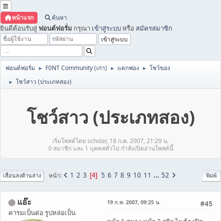
หน้าแรก
ค้นหา
ยินดีต้อนรับสู่
ฟอนต์ฟอรั่ม
กรุณา
เข้าสู่ระบบ
หรือ
สมัครสมาชิก
ฟอนต์ฟอรั่ม
F0NT Community (เก่า)
แตกฟอง
โชว์ของ
►
►
►
โชว์สาว (ประเภทสอง)
►
โชว์สาว (ประเภทสอง)
เริ่มโพสต์โดย scholar, 18 ก.พ. 2007, 21:29 น.
0 สมาชิก และ 1 บุคคลทั่วไป กำลังเปิดอ่านโพสต์นี้
1
2
3
5
6
7
8
9
10
11
...
52
หน้า
4
เลื่อนลงด้านล่าง
พิมพ์
แอ๊ะ
19 ก.พ. 2007, 09:25 น.
#45
คารมเป็นต่อ รูปหล่อเป็น