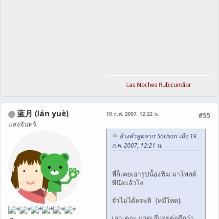
Las Noches Rubicundior
蓝月 (lán yuè)
19 ก.พ. 2007, 12:22 น.
#55
แสงจันทร์
อ้างคำพูดจาก: Sorisori เมื่อ 19
ก.พ. 2007, 12:21 น.
พี่ก็เคยเอารูปน้้องฟิม มาโพสต์
ทีนึงแล้วไง
จำไม่ได้หล่ะสิ {หมีโหด}
เอาเตอะ มาดูเจ๊ปอยต่อดีกว่า