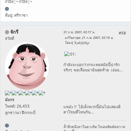
ì†Œë¦¬ ì†Œë¦¬
ที่อยู่: ศรีราชา
จักรี
21 ก.พ. 2007, 03:17 น.
#58
แก้ไขล่าสุด
: 21 ก.พ. 2007, 03:19 น.
สวัสดี
โดย à¸ˆà¸±à¸à¸£à¸µ
กำลังจะบอกว่ากระเทยสมัยนี้น่ารัก
จริงๆ พอเลื่อนมาอันสุดท้าย เ่อ่ออ...
มังกร
โพสต์: 26,453
แหม๋ะ !! ไอ้เด็กพวกนี้มันไปแสดงผี
ตาโขนที่ไหนกัน...
ลูกชาวนา ฝึกกระบี่
ล้ำลึกคนึงหาในดวงจิต ใจเคยคิดตัดสวาท