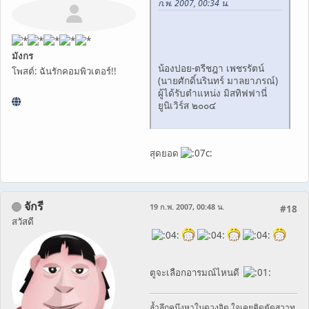
ก.พ. 2007, 00:34 น.
มังกร
น้องปอย-ตรีชฎา เพชรรัตน์
โพสต์: ฉันรักคอมพิวเตอร์!!
(นายศักดิ์นรินทร์ มาลยาภรณ์)
ผู้ได้รับตำแหน่ง มิสทิฟฟานี่
ยูนิเวิร์ส ๒๐๐๔
สุดยอด
จักรี
19 ก.พ. 2007, 00:48 น.
#18
สวัสดี
ตูจะเลือกอารมณ์ไหนดี
ล้ำลึกคนึงหาในดวงจิต ใจเคยคิดตัดสวาท