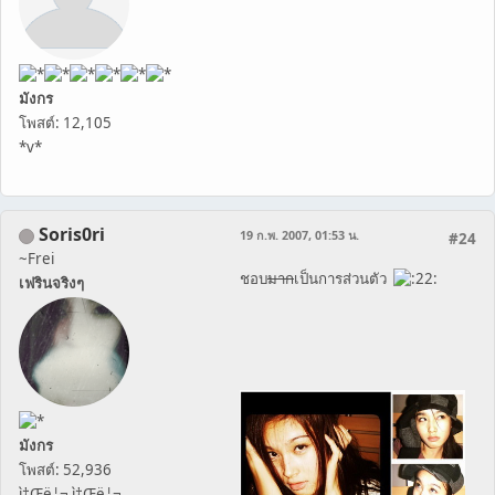
มังกร
โพสต์: 12,105
*v*
Soris0ri
19 ก.พ. 2007, 01:53 น.
#24
~Frei
ชอบ
มาก
เป็นการส่วนตัว
เฟรินจริงๆ
มังกร
โพสต์: 52,936
ì†Œë¦¬ ì†Œë¦¬