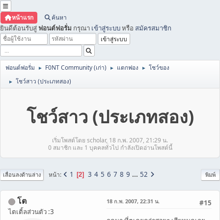
หน้าแรก
ค้นหา
ยินดีต้อนรับสู่
ฟอนต์ฟอรั่ม
กรุณา
เข้าสู่ระบบ
หรือ
สมัครสมาชิก
ฟอนต์ฟอรั่ม
F0NT Community (เก่า)
แตกฟอง
โชว์ของ
►
►
►
โชว์สาว (ประเภทสอง)
►
โชว์สาว (ประเภทสอง)
เริ่มโพสต์โดย scholar, 18 ก.พ. 2007, 21:29 น.
0 สมาชิก และ 1 บุคคลทั่วไป กำลังเปิดอ่านโพสต์นี้
1
3
4
5
6
7
8
9
...
52
หน้า
2
เลื่อนลงด้านล่าง
พิมพ์
โต
18 ก.พ. 2007, 22:31 น.
#15
ไตเติ้ลส่วนตัว :3