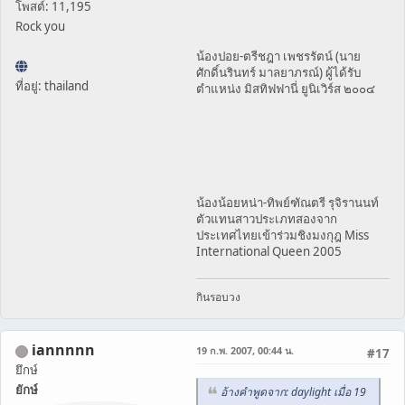
โพสต์: 11,195
Rock you
น้องปอย-ตรีชฎา เพชรรัตน์ (นาย
ศักดิ์นรินทร์ มาลยาภรณ์) ผู้ได้รับ
ที่อยู่: thailand
ตำแหน่ง มิสทิฟฟานี่ ยูนิเวิร์ส ๒๐๐๔
น้องน้อยหน่า-ทิพย์ฑัณตรี รุจิรานนท์
ตัวแทนสาวประเภทสองจาก
ประเทศไทยเข้าร่วมชิงมงกุฎ Miss
International Queen 2005
กินรอบวง
iannnnn
19 ก.พ. 2007, 00:44 น.
#17
ยึกษ์
ยักษ์
อ้างคำพูดจาก: daylight เมื่อ 19