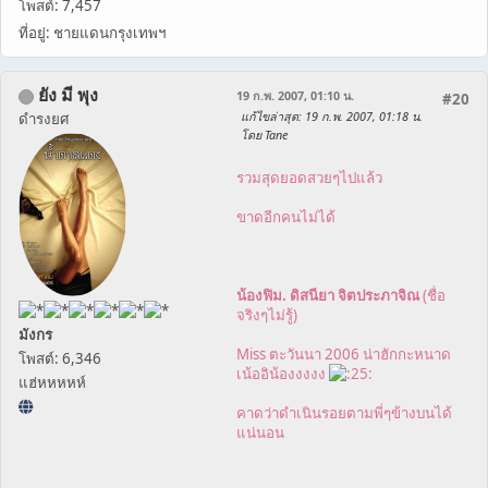
โพสต์: 7,457
ที่อยู่: ชายแดนกรุงเทพฯ
ยัง มี พุง
19 ก.พ. 2007, 01:10 น.
#20
แก้ไขล่าสุด
: 19 ก.พ. 2007, 01:18 น.
ดำรงยศ
โดย Tane
รวมสุดยอดสวยๆไปแล้ว
ขาดอีกคนไม่ได้
น้องฟิม. ดิสนียา จิตประภาจิณ
(ชื่อ
จริงๆไม่รู้)
มังกร
Miss ตะวันนา 2006 น่าฮักกะหนาด
โพสต์: 6,346
เน้ออิน้องงงงง
แฮ่หหหหห์
คาดว่าดำเนินรอยตามพี่ๆข้างบนได้
แน่นอน