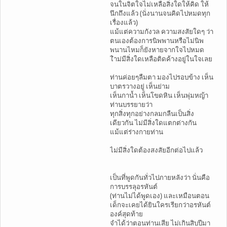
จนในจิตใจไม่เหลือสิ่งใดให้คิด ให้
นึกถึงแล้ว (นั่งนานจนคิดไปหมดทุก
เรื่องแล้ว)
แม้แต่ความกังวล ความสงสัยใดๆ ว่า
ตนเองต้องการนิพพานหรือไม่นิพ
พนานไหมก็ยังหายจากใจไปหมด
ไำม่มีสิ่งใดเหลือติดค้างอยู่ในใจเลย
ท่านค่อยๆลืมตา มองไปรอบข้าง เห็น
บาตรวางอยู่ เห็นย่าม
เห็นกาน้ำ เห็นโขดหิน เห็นพุ่มหญ้า
ท่านบรรยายว่า
ทุกสิ่งทุกอย่างกลมกลืนเป็นสิ่ง
เดียวกัน ไม่มีสิ่งใดแตกต่างกัน
แม้แต่ร่างกายท่าน
ไม่มีสิ่งใดต้องสงสัยอีกต่อไปแล้ว
เป็นที่พูดกันทั่วไปภายหลังว่า นั่นคือ
การบรรลุอรหันต์
(ท่านไม่ได้พูดเอง) และเหมือนตอน
เด็กจะเคยได้ยินใครเรียกว่าอรหันต์
องค์สุดท้าย
จำได้ว่าตอนท่านเสีย ไม่เกินสิบปีมา