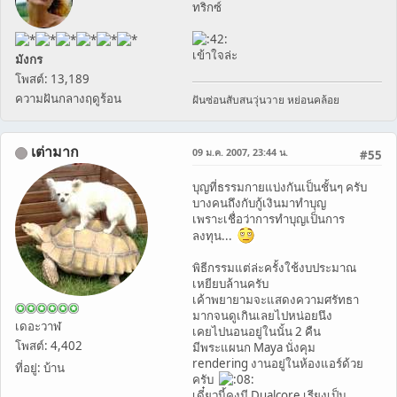
ทริกซ์
เข้าใจล่ะ
มังกร
โพสต์: 13,189
ความฝันกลางฤดูร้อน
ฝันซ่อนสับสนวุ่นวาย หย่อนคล้อย
เต่ามาก
09 ม.ค. 2007, 23:44 น.
#55
บุญที่ธรรมกายแบ่งกันเป็นชั้นๆ ครับ
บางคนถึงกับกู้เงินมาทำบุญ
เพราะเชื่อว่าการทำบุญเป็นการ
ลงทุน...
พิธีกรรมแต่ล่ะครั้งใช้งบประมาณ
เหยียบล้านครับ
เค้าพยายามจะแสดงความศรัทธา
มากจนดูเกินเลยไปหน่อยนึง
เดอะวาฬ
เคยไปนอนอยู่ในนั้น 2 คืน
โพสต์: 4,402
มีพระแผนก Maya นั่งคุม
rendering งานอยู่ในห้องแอร์ด้วย
ที่อยู่: บ้าน
ครับ
เดี๋ยวนี้คงมี Dualcore เรียงเป็น