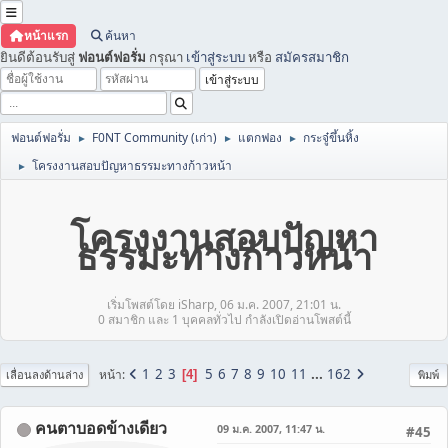
หน้าแรก
ค้นหา
ยินดีต้อนรับสู่
ฟอนต์ฟอรั่ม
กรุณา
เข้าสู่ระบบ
หรือ
สมัครสมาชิก
ฟอนต์ฟอรั่ม
F0NT Community (เก่า)
แตกฟอง
กระจู๋ขึ้นหิ้ง
►
►
►
โครงงานสอบปัญหาธรรมะทางก้าวหน้า
►
โครงงานสอบปัญหา
ธรรมะทางก้าวหน้า
เริ่มโพสต์โดย iSharp, 06 ม.ค. 2007, 21:01 น.
0 สมาชิก และ 1 บุคคลทั่วไป กำลังเปิดอ่านโพสต์นี้
1
2
3
5
6
7
8
9
10
11
...
162
หน้า
4
เลื่อนลงด้านล่าง
พิมพ์
คนตาบอดข้างเดียว
09 ม.ค. 2007, 11:47 น.
#45