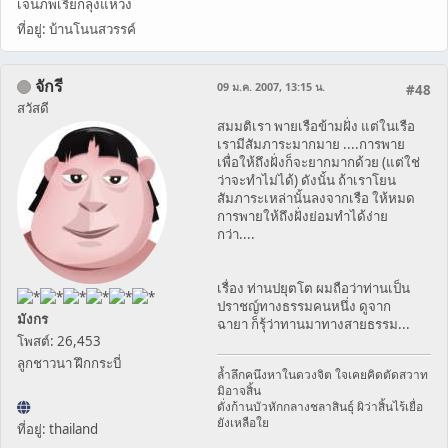
เจนภพเรียกลุงแหวง
ที่อยู่: บ้านโนนสวรรค์
จักรี
09 ม.ค. 2007, 13:15 น.
#48
สวัสดี
สมมติเรา พายเรือข้ามฝั่ง แต่ในเรือ
เรามีสัมภาระมากมาย ....การพาย
เพื่อให้ถึงฝั่งก็จะยากมากด้วย (แต่ใช่
ว่าจะทำไม่ได้) ดังนั้น ถ้าเราโยน
สัมภาระเหล่านั้นลงจากเรือ ให้หมด
การพายให้ถึงฝั่งย่อมทำได้ง่าย
กว่า....
เรื่อง ท่านปยุตโต ผมถือว่าท่านเป็น
ปราชญ์ทางธรรมคนหนึ่ง ดูจาก
มังกร
ฉายา ก็รุ้ว่าทานมาทางสายธรรม...
โพสต์: 26,453
ลูกชาวนา ฝึกกระบี่
ล้ำลึกคนึงหาในดวงจิต ใจเคยคิดตัดสวาท
มิอาจสิ้น
ดั่งก้านบัวหักกลางชลาสินธุ์ ผิว่าสิ้นไร้เยื่อ
ยังเหลือใย
ที่อยู่: thailand