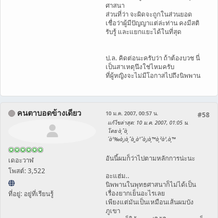
ศาสนา
ส่วนที่ว่า จะผิดจะถูกในส่วนยอด
เชื่อว่าผู้มีปัญญาแต่ล่ะท่าน คงมีสติ
รับรู้ และแยกแยะได้ในที่สุด
ป.ล. คิดต่อนะครับว่า ถ้าต้องบวช นี่
เป็นสาเหตุนึงใช่ไหมครับ
ที่ผู้หญิงจะไม่มีโอกาสไปถึงนิพพาน
คนตาบอดข้างเดียว
10 ม.ค. 2007, 00:57 น.
#58
แก้ไขล่าสุด
: 10 ม.ค. 2007, 01:05 น.
โดย à¸ˆà¸
´à¹‰à¸¡à¸ˆà¸¸à¹ˆà¸¡à¸™à¸²à¹‚à¸™
อันนี้ผมก็ว่าไปตามหลักการน่ะนะ
เดอะวาฬ
โพสต์: 3,522
อะแฮ่ม..
นิพพานในพุทธศาสนาก็ไม่ได้เป็น
เรื่องยากเย็นอะไรเลย
ที่อยู่: อยู่ที่เรียนรู้
เพียงแต่มันเป็นเหมือนเส้นผมบัง
ภูเขา