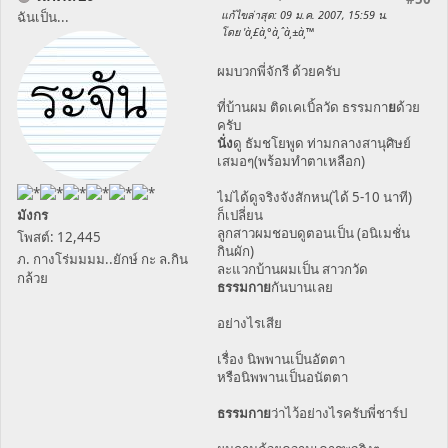
แก้ไขล่าสุด
: 09 ม.ค. 2007, 15:59 น.
ฉันเป็น...
โดย 'à¸£à¸°à¸ˆà¸±à¸™
ผมบวกพี่จักรี ด้วยครับ
ที่บ้านผม ติดเคเบิ้ลวัด ธรรมกา
ย
ด้วย
ครับ
นั่ง
ดู ธัมชโยพูด ท่ามกลางสานุศิษย์
เสมอๆ(พร้อมทำตาเหลือก)
ไม่ได้ดูจริงจังสักหน(ได้ 5-10 นาที)
มังกร
ก็เปลี่ยน
ลูกสาวผมชอบดูตอนเป็น (อนิเมชั่น
โพสต์: 12,445
กินผัก)
ภ. กางโร่มมมม..ยักษ์ กะ ล.กิน
ละแวกบ้านผมเป็น สาวกวัด
กล้วย
ธรรมกาย
กันบานเลย
อย่างไรเสีย
เรื่อง นิพพานเป็นอัตตา
หรือนิพพานเป็นอนัตตา
ธรรมกาย
ว่าไว้อย่างไรครับพี่ชาร์ป