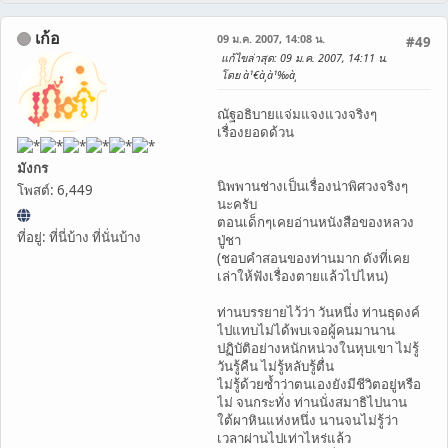
เก้อ
09 ม.ค. 2007, 14:08 น.
#49
แก้ไขล่าสุด
: 09 ม.ค. 2007, 14:11 น.
โดย à¹€à¸à¹‰à¸­
ณัฐอธิบายแจ่มแจงแวงจริงๆ
เรื่องยอดด้วน
มังกร
นิพพานช่างเป็นเรื่องน่าพิศวงจริงๆ
โพสต์: 6,449
นะครับ
ตอนเด็กๆเคยอ่านหนังสือของหลวง
ที่อยู่: ที่นี่บ้าง ที่นั่นบ้าง
ปู่ชา
(ชอบคำสอนของท่านมาก ดังที่เคย
เล่าให้ฟังเรื่องตายแล้วไปไหน)
ท่านบรรยายไว้ว่า วันหนึ่ง ท่านธุดงค์
ไปแทบไม่ได้พบเจอผู้คนมานาน
ปฏิบัติอย่างหนักหน่วงในหุบเขา ไม่รู้
วันรู้คืน ไม่รู้หลับรู้ตื่น
ไม่รู้ด้วยซ้ำว่าตนเองยังมีชีวิตอยู่หรือ
ไม่ จนกระทั่ง ท่านนั่งสมาธิไปนาน
ใต้ผาหินแห่งหนึ่ง นานจนไม่รู้ว่า
เวลาผ่านไปเท่าไหร่แล้ว