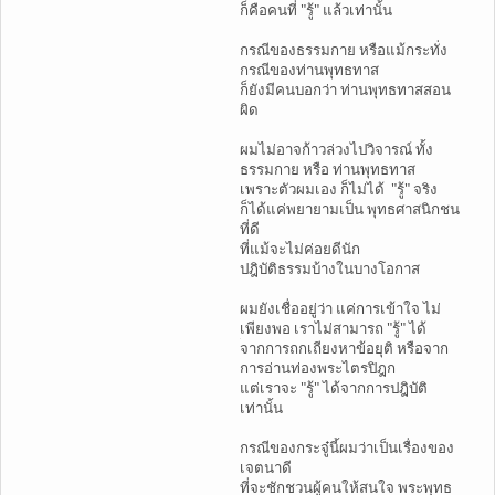
ก็คือคนที่ "รู้" แล้วเท่านั้น
กรณีของธรรมกาย หรือแม้กระทั่ง
กรณีของท่านพุทธทาส
ก็ยังมีคนบอกว่า ท่านพุทธทาสสอน
ผิด
ผมไม่อาจก้าวล่วงไปวิจารณ์ ทั้ง
ธรรมกาย หรือ ท่านพุทธทาส
เพราะตัวผมเอง ก็ไม่ได้ "รู้" จริง
ก็ได้แค่พยายามเป็น พุทธศาสนิกชน
ที่ดี
ที่แม้จะไม่ค่อยดีนัก
ปฎิบัติธรรมบ้างในบางโอกาส
ผมยังเชื่ออยู่ว่า แค่การเข้าใจ ไม่
เพียงพอ เราไม่สามารถ "รู้" ได้
้จากการถกเถียงหาข้อยุติ หรือจาก
การอ่านท่องพระไตรปิฎก
แต่เราจะ "รู้" ได้จากการปฎิบัติ
เท่านั้น
กรณีของกระจู๋นี้ผมว่าเป็นเรื่องของ
เจตนาดี
ที่จะชักชวนผู้คนให้สนใจ พระพุทธ