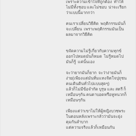
เพราะความเข้าใจที่ถูกต้อง ทำให้
ไม่มีทั้งชอบ และไม่ชอบ น่าจะเรียก
ว่าแบบนี้มากกว่า
คนเราเปลี่ยนวิธีคิด พฤติกรรมมันก็
จะเปลี่ยน เพราะพฤติกรรมมันเป็น
ผลมาจากวิธีคิด
ขจัดความไม่รู้เกี่ยวกับความทุกข์
ออกไปหมดมันก็หมด ไม่รู้หมดไป
มันก็รู้ แค่นั้นเอง
จะว่ายากมันก็ยาก จะว่าง่ายมันก็
ง่าย(เพียงแต่มันทิ่มแทงจิตใจปุถุชน
คนเดินดินทั่วไปแบบสุดๆ)
แล้วก็ไม่มีข้อจำกัด บุรุษ และ สตรี ก็
เหมือนๆกัน คนตาบอดหรือหูหนวกก็
เหมือนๆกัน
เพียงแต่ว่าเขาไม่ให้ผู้หญิงบวชพระ
ในตอนหลังเพราะกลัวว่ามันจะยุ่ง
คุมกันลำบาก
แต่ความจริงแล้วก็เหมือนกัน