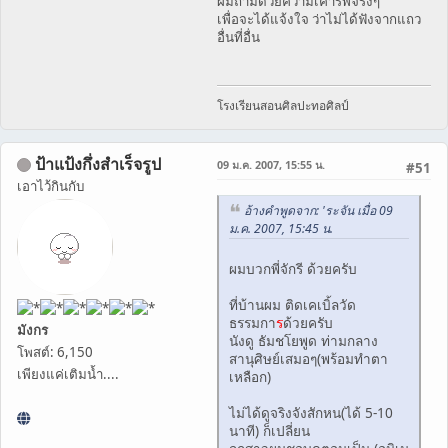
ผมถามด้วยความเคารพจริงๆ
เพื่อจะได้แจ้งใจ ว่าไม่ได้ฟังจากแถว
อื่นที่อื่น
โรงเรียนสอนศิลปะทอศิลป์
ป้าแป้งกึ่งสำเร็จรูป
09 ม.ค. 2007, 15:55 น.
#51
เอาไว้กินกับ
อ้างคำพูดจาก: 'ระจัน เมื่อ 09
ม.ค. 2007, 15:45 น.
ผมบวกพี่จักรี ด้วยครับ
ที่บ้านผม ติดเคเบิ้ลวัด
ธรรมกา
ร
ด้วยครับ
มังกร
นังดู ธัมชโยพูด ท่ามกลาง
โพสต์: 6,150
สานุศิษย์เสมอๆ(พร้อมทำตา
เพียงแค่เติมน้ำ....
เหลือก)
ไม่ได้ดูจริงจังสักหน(ได้ 5-10
นาที) ก็เปลี่ยน