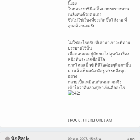
นี้เอง
ในหลวงราชินีเสด็จมาพระราชทาน
เพลิงศพด้วยตนเอง
ซึ่งไม่ใช่เรื่องที่จะเกิดขึ้นได้ง่าย ที่
อุบลด้วยนะครับ
ไม่ใช่อะไรครับ ที่เล่ามา ภาวะที่ท่าน
บรรยายไว้นั้น
เมื่อตอนผมอยู่มัธยม ไปดูหนัง เรื่อง
หนึ่งที่พระเอกชื่อนีโอ
ฉากไคลแม็กซ์ ที่นีโอค่อยๆลืมตาขึ้น
มา แล้วเห็นผนัง-ศัตรู-สรรพสิ่งทุก
อย่าง
กลายเป็นเหมือนกันหมด ผมจึง
เข้าใจว่าที่หลวงปู่ชาเห็นคืออะไร
I ROCK , THEREFORE I AM
นักศิลปะ
09 ม.ค. 2007, 15:45 น.
#50