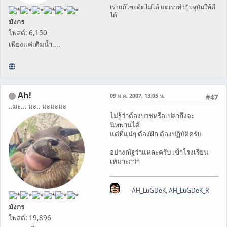
เราแก้ไขอดีตไม่ได้ แต่เราทำปัจจุบันให้ดี
ได้
มังกร
โพสต์: 6,150
เพียงแค่เติมน้ำ....
Ah!
09 ม.ค. 2007, 13:05 น.
#47
..มะ... มะ.. มะมะมะ
ไม่รู้ว่าต้องบวชหรือเปล่าถึงจะ
นิพพานได้
แต่ที่แน่ๆ ต้องฝึก ต้องปฏิบัติครับ
อย่างณัฐว่าแหละครับ เข้าโรงเรียน
เหมาะกว่า
AH_LuGDeK
,
AH_LuGDeK_R
มังกร
โพสต์: 19,896