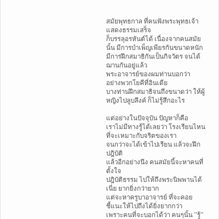
สมัยพุทธกาล ที่คนฟังพระพุทธเจ้า
แสดงธรรมเสร็จ
ก็บรรลุอรหันต์ได้ เนื่องจากคนสมัย
นั้น มีการบำเพ็ญเพียรกันขนาดหนัก
มีการฝึกสมาธิกันเป็นกิจวัตร จนได้
ฌานกันอยู่แล้ว
พระอาจารย์ของผมท่านบอกว่า
อย่างพวกโยคีที่อินเดีย
บางท่านฝึกสมาธิจนถึงขนาดว่า ให้ผู้
หญิงไปลูบลึงค์ ก็ไม่รู้สึกอะไร
แต่อย่างในปัจจุบัน ปัญหาก็คือ
เราไม่มีทางรู้ได้เลยว่า โรงเรียนไหน
ที่จะเหมาะกับจริตของเรา
จนกว่าจะได้เข้าไปเรียน แล้วจะฝึก
ปฎิบัติ
แล้วอีกอย่างนึง คนสมัยนี้จะหาคนที่
ตั้งใจ
ปฎิบัติธรรม ไปให้ถึงพระนิพพานได้
เนี่ย ยากยิ่งกว่ายาก
แต่จะหาครูบาอาจารย์ ที่จะคอย
ชี้แนะให้ไปถึงได้ยิ่งยากกว่า
เพราะคนที่จะบอกได้ว่า คนๆนั้น ''รู้''