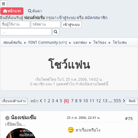
หน้าแรก
ค้นหา
ยินดีต้อนรับสู่
ฟอนต์ฟอรั่ม
กรุณา
เข้าสู่ระบบ
หรือ
สมัครสมาชิก
ฟอนต์ฟอรั่ม
F0NT Community (เก่า)
แตกฟอง
โชว์ของ
โชว์แฟน
►
►
►
►
โชว์แฟน
เริ่มโพสต์โดย โบว์, 25 ก.ค. 2006, 14:02 น.
0 สมาชิก และ 1 บุคคลทั่วไป กำลังเปิดอ่านโพสต์นี้
1
2
3
4
5
7
8
9
10
11
12
13
...
555
หน้า
6
เลื่อนลงด้านล่าง
พิมพ์
น้องเข่มเข๊ม
25 ก.ค. 2006, 22:41 น.
#75
เจ๊นัทเป็น...
หาเรื่องหรือไง