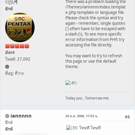
There was a problem loading the
¢Ìƒ)Û¶
/Themes/iannnnn/index.templat
ยักษ์
e.php template or language file.
Please check the syntax and try
again - remember, single quotes
(') often have to be escaped with
a slash (\). To see more specific
error information from PHP, try
accessing the file directly.
มังกร
You may want to try to refresh
โพสต์: 27,092
this page or use the default
theme.
ที่อยู่: ที่ว่าง
Today you , Tomorrow me.
iannnnn
20 ต.ค. 2006, 17:03 น.
#8
ยึกษ์
โทษที โทษที
ยักษ์