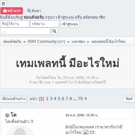
หน้าแรก
ค้นหา
ยินดีต้อนรับสู่
ฟอนต์ฟอรั่ม
กรุณา
เข้าสู่ระบบ
หรือ
สมัครสมาชิก
ฟอนต์ฟอรั่ม
F0NT Community (เก่า)
แตกฟอง
เทมเพลทนี้ มีอะไรใหม่
►
►
►
เทมเพลทนี้ มีอะไรใหม่
เริ่มโพสต์โดย โต, 20 ต.ค. 2006, 16:39 น.
0 สมาชิก และ 1 บุคคลทั่วไป กำลังเปิดอ่านโพสต์นี้
2
3
4
5
6
7
8
...
70
หน้า
1
เลื่อนลงด้านล่าง
พิมพ์
โต
20 ต.ค. 2006, 16:39 น.
ไตเติ้ลส่วนตัว :3
ยักษ์โมเทมเพลท เรามาหากันว่ามี
อะไรใหม่