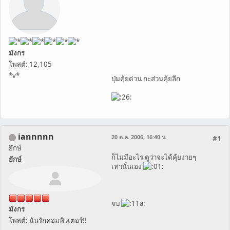
มังกร
โพสต์: 12,105
*v*
ปุ่มคุ้ยด่วน กะส่วนคุ้ยลึก
iannnnn
20 ต.ค. 2006, 16:40 น.
#1
ยึกษ์
ก็ไม่มีอะไร ตูว่าจะได้คุ้ยง่ายๆ
ยักษ์
เท่านั้นเอง
จบ
มังกร
โพสต์: ฉันรักคอมพิวเตอร์!!