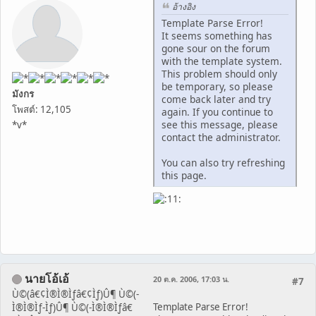
อ้างอิง
Template Parse Error!
It seems something has
gone sour on the forum
with the template system.
This problem should only
be temporary, so please
มังกร
come back later and try
โพสต์: 12,105
again. If you continue to
see this message, please
*v*
contact the administrator.
You can also try refreshing
this page.
นายโอ้เอ้
20 ต.ค. 2006, 17:03 น.
#7
Ù©(â€¢Ì®Ì®Ìƒâ€¢Ìƒ)Û¶ Ù©(-
Template Parse Error!
Ì®Ì®Ìƒ-Ìƒ)Û¶ Ù©(-Ì®Ì®Ìƒâ€