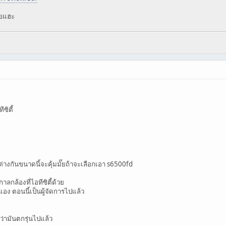
ลยแฮะ
ีซิตี้
างกันขนาดนี้จะคุ้มมั๊ยถ้าจะเลือกเอา s6500fd
าลกล้องที่ไอทีซิตี้ด้วย
รนเอง ตอนนี้เป็นผู้จัดการไปแล้ว
งว่ามันตกรุ่นไปแล้ว