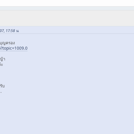
07, 17:58 น.
าบุญครอง
p?topic=1009.0
หญ้า
้ะ
รับ
..