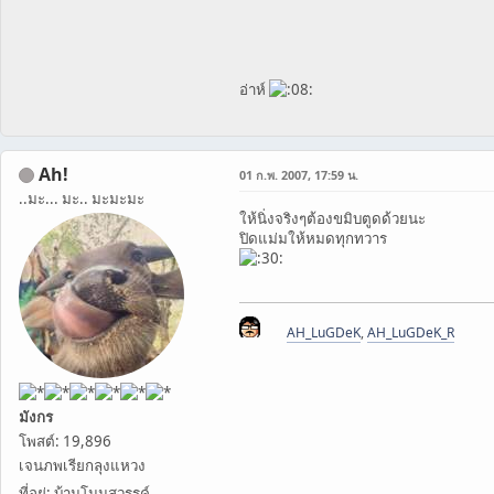
อ่าห์
Ah!
01 ก.พ. 2007, 17:59 น.
..มะ... มะ.. มะมะมะ
ให้นิ่งจริงๆต้องขมิบตูดด้วยนะ
ปิดแม่มให้หมดทุกทวาร
AH_LuGDeK
,
AH_LuGDeK_R
มังกร
โพสต์: 19,896
เจนภพเรียกลุงแหวง
ที่อยู่: บ้านโนนสวรรค์