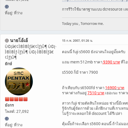
การรีวิวใช้มาตรฐานแบบ dcresource เ
ที่อยู่: ที่ว่าง
Today you , Tomorrow me.
นายโอ้เอ้
15 ก.พ. 2007, 01:26 น.
Ù©(â€¢Ì®Ì®Ìƒâ€¢Ìƒ)Û¶ Ù©(-
ตอนนี้ fuji s5600 ยังน่าสนใจอยู่มั๊ยครับ
Ì®Ì®Ìƒ-Ìƒ)Û¶ Ù©(-Ì®Ì®Ìƒâ€
¢Ìƒ)Û¶
แถม mem 512mb ราคา
9390 บาท
ที่ไอท
ยักษ์
s5500 ก็มี ราคา 7900
ถ้าเทียบกับ s6500fd ราคา
16900 บาท
ราคาต่างกันอยู่
7510 บาท
เยอะนะ ราคาต่
สาวก fuji ช่วยตัดสินใจหน่อย ช่วงนี้มีเทศก
มังกร
รู้จักกับผู้จัดการด้วย เด็กฝึกงานที่เราเท
โพสต์: 27,092
ไม่รู้ว่าจะหลอกให้ discount ได้รึเปล่า
คุ้มมั๊ยถ้าจะเลือก s5600 ตอนนี้ ถ้าไม่มอ
ที่อยู่: ที่ว่าง