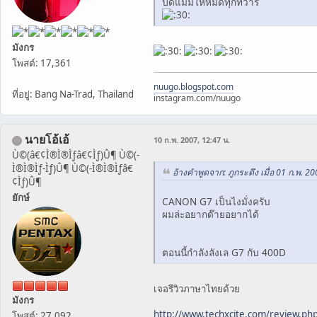
ปิดแม่มให้หมดทุกทวาร
มังกร
โพสต์: 17,361
nuugo.blogspot.com
ที่อยู่: Bang Na-Trad, Thailand
instagram.com/nuugo
นายโอ้เอ้
10 ก.พ. 2007, 12:47 น.
Ù©(â€¢Ì®Ì®Ìƒâ€¢Ìƒ)Û¶ Ù©(-
Ì®Ì®Ìƒ-Ìƒ)Û¶ Ù©(-Ì®Ì®Ìƒâ€
อ้างคำพูดจาก: ภูกระดึง เมื่อ 01 ก.พ. 20
¢Ìƒ)Û¶
ยักษ์
CANON G7 เป็นไงมั่งครับ
ผมล่ะอยากด๊ายอยากได้
ตอนนี้กำลังลังเล G7 กับ 400D
เจอรีวิวภาษาไทยด้วย
มังกร
http://www.techxcite.com/review.ph
โพสต์: 27,092