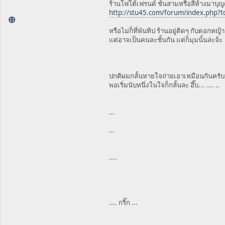
ร้านโฟโต้เฟรนด์ ชั้นสามหรือสี่ห้างมาบุ
http://stu45.com/forum/index.php?t
หรือไม่ก็ที่พันทิป ร้านอยู่ติดๆ กับดอกหญ้า
แต่อาจเป็นคนละชั้นกัน แต่ก็มุมนั้นล่ะจ้ะ
ปกติผมกลั้นหายใจถ่ายเอาเหมือนกันครับ
พอเริ่มนับหนึ่งในใจก็กลั้นละ อึ๊บ... .... ..
...
...
....
.... กริ๊ก ...