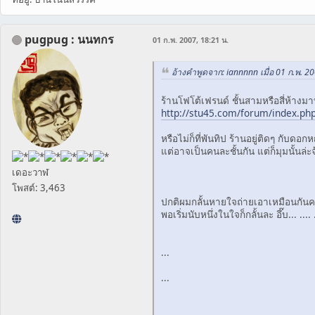
pugpug : นนทกร
01 ก.พ. 2007, 18:21 น.
อ้างคำพูดจาก: iannnnn เมื่อ 01 ก.พ. 20
ร้านโฟโต้เฟรนด์ ชั้นสามหรือสี่ห้างม
http://stu45.com/forum/index.ph
หรือไม่ก็ที่พันทิป ร้านอยู่ติดๆ กับดอก
แต่อาจเป็นคนละชั้นกัน แต่ก็มุมนั้นล่ะจ
เดอะวาฬ
โพสต์: 3,463
ปกติผมกลั้นหายใจถ่ายเอาเหมือนกันค
พอเริ่มนับหนึ่งในใจก็กลั้นละ อึ๊บ... .... 
...
...