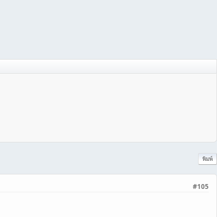
พิมพ์
#105