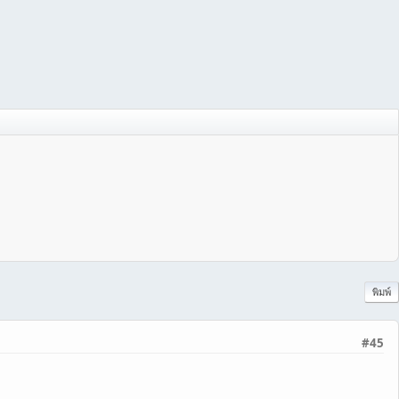
พิมพ์
#45