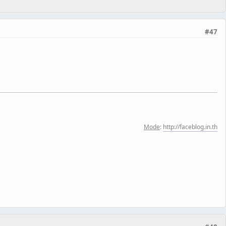
#47
Mode
:
http://faceblog.in.th