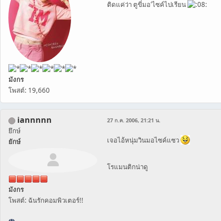
ติดแค่ว่า ตูขี่มอ'ไซค์ไปเรียน
มังกร
โพสต์: 19,660
iannnnn
27 ก.ค. 2006, 21:21 น.
ยึกษ์
เจอไอ้หนุ่มวินมอไซค์แซว
ยักษ์
โรแมนติกน่าดู
มังกร
โพสต์: ฉันรักคอมพิวเตอร์!!