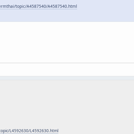
lermthai/topic/A4587540/A4587540.html
/topic/L4592630/L4592630.html