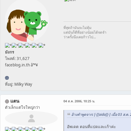
ที่สุดถ้ามันจะไม่คุ้ม
แต่มันก็ดีที่อย่างน้อยได้จดจำ
ว่าครั้งนึงเคยก้าวไป...
มังกร
โพสต์: 31,627
faceblog.in.th â™¥
ที่อยู่: Milky Way
แตน
04 ส.ค. 2006, 10:25 น.
ตัวเล็กแต่ใจใหญ่กว่า
อ้างคำพูดจาก: [-[[aida]]-] เมื่อ 03 ส.ค.
อัพเดต ตอนที่แปดและเก้าค่ะ