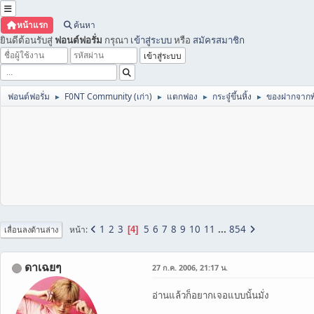
หน้าแรก
ค้นหา
ยินดีต้อนรับสู่
ฟอนต์ฟอรั่ม
กรุณา
เข้าสู่ระบบ
หรือ
สมัครสมาชิก
ฟอนต์ฟอรั่ม
F0NT Community (เก่า)
แตกฟอง
กระจู๋ขึ้นหิ้ง
ของฝากจากพ
►
►
►
►
1
2
3
5
6
7
8
9
10
11
...
854
หน้า
4
เลื่อนลงด้านล่าง
ดาเฉยๆ
27 ก.ค. 2006, 21:17 น.
อ่านแล้วก็อยากเจอแบบนั้นมั่ง