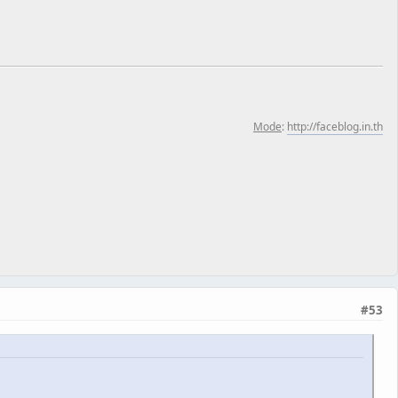
Mode
:
http://faceblog.in.th
#53