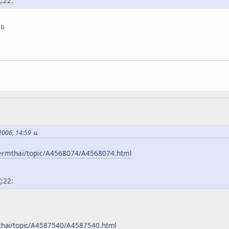
ลย
 2006, 14:59 น.
lermthai/topic/A4568074/A4568074.html
mthai/topic/A4587540/A4587540.html