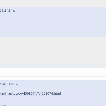
06, 21:21 น.
 2006, 14:59 น.
lermthai/topic/A4568074/A4568074.html