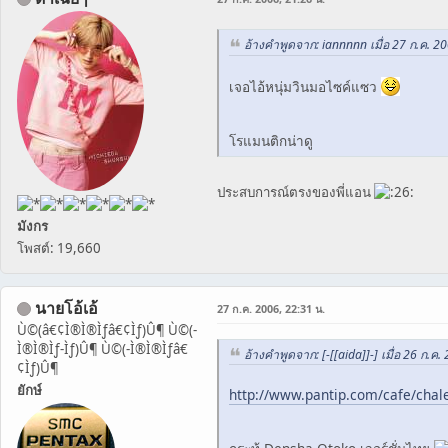
อ้างคำพูดจาก: iannnnn เมื่อ 27 ก.ค. 20
เจอไอ้หนุ่มวินมอไซค์แซว
โรแมนติกน่าดู
ประสบการณ์ตรงของพี่แอน
มังกร
โพสต์: 19,660
นายโอ้เอ้
27 ก.ค. 2006, 22:31 น.
Ù©(â€¢Ì®Ì®Ìƒâ€¢Ìƒ)Û¶ Ù©(-
Ì®Ì®Ìƒ-Ìƒ)Û¶ Ù©(-Ì®Ì®Ìƒâ€
อ้างคำพูดจาก: [-[[aida]]-] เมื่อ 26 ก.ค.
¢Ìƒ)Û¶
ยักษ์
http://www.pantip.com/cafe/cha