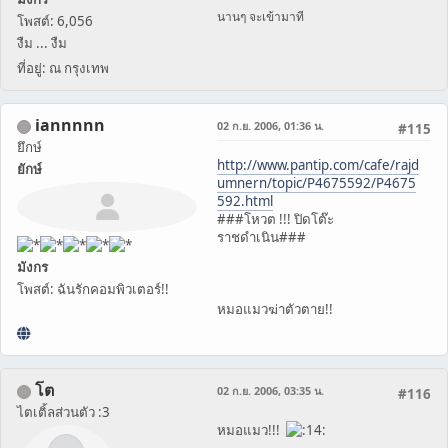
นานๆ จะเข้ามาที
โพสต์: 6,056
งืม ... งืม
ที่อยู่: ณ กรุงเทพ
iannnnn
02 ก.ย. 2006, 01:36 น.
#115
ยึกษ์
http://www.pantip.com/cafe/rajd
ยักษ์
umnern/topic/P4675592/P4675
592.html
###โหวต !!! ปิดโต๊ะ
ราชดำเนิน###
มังกร
โพสต์: ฉันรักคอมพิวเตอร์!!
หมอแมวฆ่าตัวตาย!!
โต
02 ก.ย. 2006, 03:35 น.
#116
ไตเติ้ลส่วนตัว :3
หมอแมว!!!