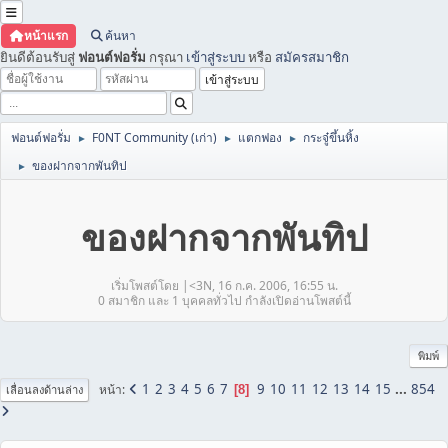
หน้าแรก
ค้นหา
ยินดีต้อนรับสู่
ฟอนต์ฟอรั่ม
กรุณา
เข้าสู่ระบบ
หรือ
สมัครสมาชิก
ฟอนต์ฟอรั่ม
F0NT Community (เก่า)
แตกฟอง
กระจู๋ขึ้นหิ้ง
►
►
►
ของฝากจากพันทิป
►
ของฝากจากพันทิป
เริ่มโพสต์โดย |<3N, 16 ก.ค. 2006, 16:55 น.
0 สมาชิก และ 1 บุคคลทั่วไป กำลังเปิดอ่านโพสต์นี้
พิมพ์
1
2
3
4
5
6
7
9
10
11
12
13
14
15
...
854
หน้า
8
เลื่อนลงด้านล่าง