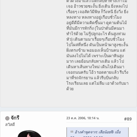
ตัวด้วงมาแล้ว แต่กลับหาทางเก่าไม่
เจอ อ้าวซวยซะงั้น ยิ่งเดิน ยิ่งหลงไป
เรื่อยๆ เจอสัตว์มีพิษ ก็วิ่งหนี ยิ่งวิ่ง ยิ่ง
หลงทาง หลงทางอยู่เกือบชั่วโมง
อยู่ดีดีมีความคิดขึ้นมา ดูตามต้นไม้
ที่มันมีการหักกิ่ง (ในป่าดันมีคนมา
ทำไร่ด้วย ไม่รู้ปลูกอะไร ต้นสูงท่วม
หัว) เดินตามมาเรื่อยๆเกือบชั่วโมง
ไปโผล่ที่หนึ่ง ดันเป็นหน้าผาสูงซะงั้น
ฝั่งตรงข้าม พอมองเห็นบ้านคน แต่
มันลงไปไม่ได้ เพราะเป็นผาหินสูง
มาก เลยย้อนกลับทางเดิม แล้ว ไป
เดินหาเส้นทางใหม่ เดินไปเดินมา
เจอถนนครับ โอ้ว รอดตายแล้ว รีบวิ่ง
มาที่รถจักรยาน แล้วรีบปั่นกลับ
โรงเรียนเลย แต่ไม่ลืม เอาด้วงกับมา
ด้วย
จักรี
23 ต.ค. 2006, 18:14 น.
#89
สวัสดี
อ้างคำพูดจาก: เสือน้อย® เมื่อ