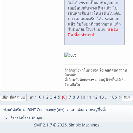
ไม่ได้ เพราะเป็นผาหินสูงมาก
เลยย้อนกลับทางเดิม แล้ว ไป
เดินหาเส้นทางใหม่ เดินไปเดิน
มา เจอถนนครับ โอ้ว รอดตาย
แล้ว รีบวิ่งมาที่รถจักรยาน แล้ว
รีบปั่นกลับโรงเรียนเลย
แต่ไม่
ลืม ที่จะทำบาป
ล้ำลึกคนึงหาในดวงจิต ใจเคยคิดตัดสวาท
มิอาจสิ้น
ดั่งก้านบัวหักกลางชลาสินธุ์ ผิว่าสิ้นไร้เยื่อ
ยังเหลือใย
1
2
3
4
5
7
8
9
10
11
12
13
...
186
หน้า
6
เลื่อนขึ้นด้านบน
พิมพ์
ฟอนต์ฟอรั่ม
F0NT Community (เก่า)
แตกฟอง
กระจู๋ขึ้นหิ้ง
►
►
►
เรื่องจริงนี้อาจเป็นคุณ
►
SMF 2.1.7 © 2026
,
Simple Machines