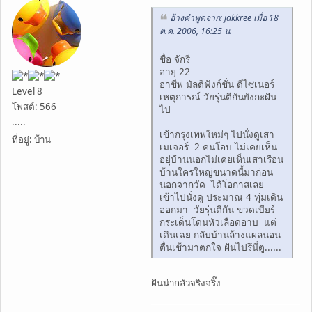
อ้างคำพูดจาก: jakkree เมื่อ 18
ต.ค. 2006, 16:25 น.
ชื่อ จักรี
อายุ 22
อาชีพ มัลติฟังก์ชั่น ดีไซเนอร์
Level 8
เหตุการณ์ วัยรุ่นตีกันยังกะฝัน
โพสต์: 566
ไป
.....
เข้ากรุงเทพใหม่ๆ ไปนั่งดูเสา
ที่อยู่: บ้าน
เมเจอร์ 2 คนโอบ ไม่เคยเห็น
อยุ่บ้านนอกไม่เคยเห็นเสาเรือน
บ้านใครใหญ่ขนาดนี้มาก่อน
นอกจากวัด ได้โอกาสเลย
เข้าไปนั่งดู ประมาณ 4 ทุ่มเดิน
ออกมา วัยรุ่นตีกัน ขวดเบียร์
กระเด็นโดนหัวเลือดอาบ แต่
เดินเฉย กลับบ้านล้างแผลนอน
ตื่นเช้ามาตกใจ ฝันไปรึนี่ตู......
ฝันน่ากลัวจริงจริ๊ง