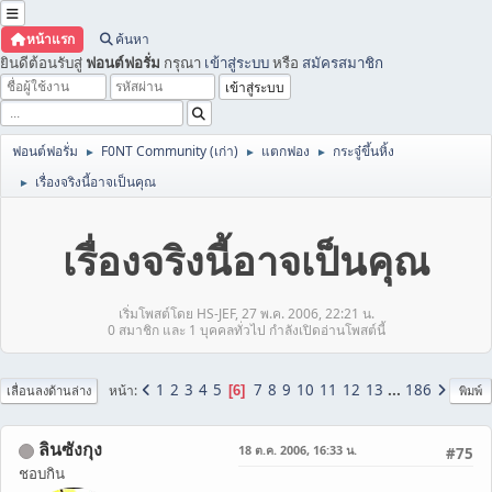
หน้าแรก
ค้นหา
ยินดีต้อนรับสู่
ฟอนต์ฟอรั่ม
กรุณา
เข้าสู่ระบบ
หรือ
สมัครสมาชิก
ฟอนต์ฟอรั่ม
F0NT Community (เก่า)
แตกฟอง
กระจู๋ขึ้นหิ้ง
►
►
►
เรื่องจริงนี้อาจเป็นคุณ
►
เรื่องจริงนี้อาจเป็นคุณ
เริ่มโพสต์โดย HS-JEF, 27 พ.ค. 2006, 22:21 น.
0 สมาชิก และ 1 บุคคลทั่วไป กำลังเปิดอ่านโพสต์นี้
1
2
3
4
5
7
8
9
10
11
12
13
...
186
หน้า
6
เลื่อนลงด้านล่าง
พิมพ์
ลินซังกุง
18 ต.ค. 2006, 16:33 น.
#75
ชอบกิน