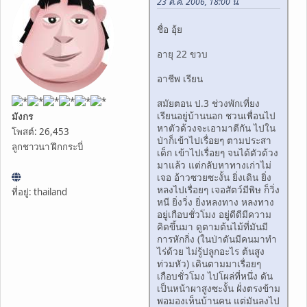
23 ต.ค. 2006, 18:00 น.
ชื่อ อุ้ย
อายุ 22 ขวบ
อาชีพ เรียน
สมัยตอน ป.3 ช่วงพักเที่ยง
เรียนอยู่บ้านนอก ชวนเพื่อนไป
มังกร
หาตัวด้วงจะเอามาตีกัน ไปใน
โพสต์: 26,453
ป่าก็เข้าไปเรื่อยๆ ตามประสา
ลูกชาวนา ฝึกกระบี่
เด็ก เข้าไปเรื่อยๆ จนได้ตัวด้วง
มาแล้ว แต่กลับหาทางเก่าไม่
เจอ อ้าวซวยซะงั้น ยิ่งเดิน ยิ่ง
หลงไปเรื่อยๆ เจอสัตว์มีพิษ ก็วิ่ง
ที่อยู่: thailand
หนี ยิ่งวิ่ง ยิ่งหลงทาง หลงทาง
อยู่เกือบชั่วโมง อยู่ดีดีมีความ
คิดขึ้นมา ดูตามต้นไม้ที่มันมี
การหักกิ่ง (ในป่าดันมีคนมาทำ
ไร่ด้วย ไม่รู้ปลูกอะไร ต้นสูง
ท่วมหัว) เดินตามมาเรื่อยๆ
เกือบชั่วโมง ไปโผล่ที่หนึ่ง ดัน
เป็นหน้าผาสูงซะงั้น ฝั่งตรงข้าม
พอมองเห็นบ้านคน แต่มันลงไป