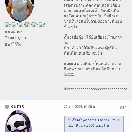
เสียงหัวเราะเด็กๆ ตอนนอน ได้ยิน
มานานแล้วตั้งแต่เด็ก วันหนึ่งเกิด
สงสัยและเริ่มรู้ตัวว่ามันเป็นสิ่งผิด
ปกติ ก็เลยหันไปถามน้องชายที่นอน
ข้างๆว่า
แมมมอธ~
ตั้ม : เฮ้ยตุ้ยๆ ได้ยินเสียงอะไรปล่าว
โพสต์: 3,018
วะ
ผิดที่ไว้ใจ
ตุ้ย : อ้าว โก้ก็ได้ยินเหรอ ตุ้ยนึกว่า
ตุ้ยได้ยินคนเดียวซะอีก
และแล้วสองพี่น้องก็นอนด้วยความ
อึดอัดทรมาณกับเสียงเด็กนั่นต่อไป
ฮิ้วววววววววววววววววววววววววววววว
Kums
20 ต.ค. 2006, 01:00 น.
#81
อ้างคำพูดจาก: I_AM_SUD_YOD
เมื่อ 19 ต.ค. 2006, 23:51 น.