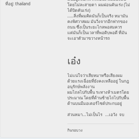
ที่อยู่: thailand
โดยไม่ละสายตา ผมผ่อนคันเร่ง (ไม่
ได้บิดคันเร่ง)
.....สิ่งที่ผมคิดมันก็เป็นจริง หมามัน
คงพิศวาสผม มันวิ่งจากอีกฟากของ
ถนน ซึ่งเป็นระยะไกลพอสมควร
แต่มันก็เป็นเวลาที่พอดิบพอดี ที่มัน
จะเอาตัวมาขวางหน้ารถ
เอ๋ง
ไม่แน่ใจว่าเสียหมาหรือเสียงผม
ด้วยแรงเฉี่อยที่ยังคงเหลืออยู่ ในกฎ
อนุรักษ์พลังงาน
ผมไถลไปกับพื้น ระทางห้าเมตรโดย
ประมาณ โดยที่ด้านซ้ายไถไปกับพื้น
ด้านบนมีมอเตอร์ไซด์ประกบอยู่
ส่วนหมา...ไม่เป็นไร ...เอวัง จบ
กินรอบวง