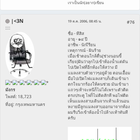
เราเป็นนัก(อยาก)เขียน
|<3N
19 ต.ค. 2006, 08:45 น.
#76
::::
ชื่อ - ทีสิส
อายุ - ๑๔ ปี
อาชีพ - นักเีรียน
เหตุการณ์ - ฝันร้าย
ีเมื่อเช้าตอนใกล้ตื่น(ช่วงนอนขี้
เกียจ)ฝันว่าลุกไปเข้าห้องน้ำแต่ดัน
ไปเปิดไฟที่อีกห้องให้สว่าง มี
แมลงสาบตัวยาวๆอยู่ด้วย ตอนเอื้อม
มือไปเปิดไฟแมลงสาบก็เดินเข้ามา
ตกใจมากร้องให้คนช่วย มันเข้ามา
มังกร
แถวๆเท้าจะหนีก็ไม่ได้เพราะตัวติด
ตรงประตู ไฟก็ไม่ติดสักที พอไฟติด
โพสต์: 18,723
เห็นแมลงสาบเดินจากเท้าแล้วนอน
ที่อยู่: กรุงเทพมหานคร
หงายมีลูกแมลงสาบออกมาจากท้อง
ผมรีบวิ่งเข้าห้องน้ำไปล้างเท้าทันที
ครับ