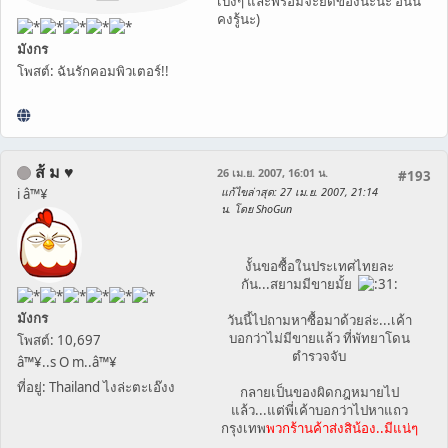
เบ่งๆ และพร้อมจะยึดของน่ะนะ อันนี้
คงรู้นะ)
มังกร
โพสต์: ฉันรักคอมพิวเตอร์!!
ส้ ม ♥
26 เม.ย. 2007, 16:01 น.
#193
แก้ไขล่าสุด
: 27 เม.ย. 2007, 21:14
i â™¥
น. โดย ShoGun
งั้นขอซื้อในประเทศไทยละ
กัน...สยามมีขายมั้ย
มังกร
วันนี้ไปถามหาซื้อมาด้วยล่ะ...เค้า
บอกว่าไม่มีขายแล้ว ที่พัทยาโดน
โพสต์: 10,697
ตำรวจจับ
â™¥..s O m..â™¥
ที่อยู่: Thailand ไงล่ะตะเอ๊งง
กลายเป็นของผิดกฎหมายไป
แล้ว...แต่พี่เค้าบอกว่าไปหาแถว
กรุงเทพ
พวกร้านค้าส่งสิน้อง..มีแน่ๆ