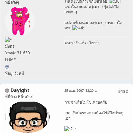
ไม่เคยเปิดกระจกแซวเลย
หมีจริงๆ
แซวในรถตลอด (เพราะยุ่งไม่เปิด
กระจก)
แต่คนข้างนอกคงรู้เพราะกระจกใส
มาก
ตามหารักแท้ค่ะ โฮกกก
มังกร
โพสต์: 31,630
FHM*
ที่อยู่: รังหมี
Dayight
25 เม.ย. 2007, 12:20 น.
#182
ที่นี่บ้าง ที่นั่นบ้าง
กระจกเสียไม่ใช่เหรอครับ
เวลารับบัตรจอดรถต้องใช้เปิดประตู
เอา