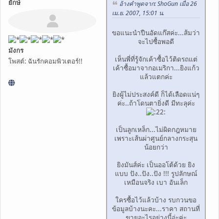
ยักษ์
อ้างคำพูดจาก: ShoGun เมื่อ 26
เม.ย. 2007, 15:01 น.
ขอแนะนำปืนอัดแก๊สค่ะ...ส้มว่า
จะไปซื้อพอดี
มังกร
เห็นพี่ที่รู้จักเค้าซื้อไว้ติดรถแต่
โพสต์: ฉันรักคอมพิวเตอร์!!
เค้าซื้อมาจากอเมริกา...ยิงแก้ว
แล้วแตกค่ะ
ยิงผู้ไม่ประสงค์ดี ก็ได้เลือดแน่ๆ
ค่ะ..ถ้าโดนตายิ่งดี มีทะลุค่ะ
เป็นลูกเหล็ก...ไม่ผิดกฎหมาย
เพราะเส้นผ่าศูนย์กลางกระสุน
น้อยกว่า
ยิงมันส์ค่ะ เป็นออโต้ด้วย ยิง
แบบ ปัง..ปัง..ปัง !!! รูปลักษณ์
เหมือนจริง เบา อันเล็ก
ใครซื้อไว้แล้วบ้าง รบกวนขอ
ข้อมูลบ้างนะคะ...ราคา สถานที่
ขายอะไรอย่างนี้อ่ะค่ะ