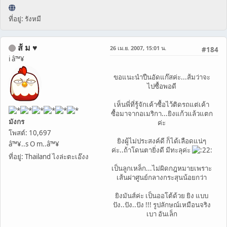
ที่อยู่: รังหมี
ส้ ม ♥
26 เม.ย. 2007, 15:01 น.
#184
i â™¥
ขอแนะนำปืนอัดแก๊สค่ะ...ส้มว่าจะ
ไปซื้อพอดี
เห็นพี่ที่รู้จักเค้าซื้อไว้ติดรถแต่เค้า
ซื้อมาจากอเมริกา...ยิงแก้วแล้วแตก
มังกร
ค่ะ
โพสต์: 10,697
ยิงผู้ไม่ประสงค์ดี ก็ได้เลือดแน่ๆ
â™¥..s O m..â™¥
ค่ะ..ถ้าโดนตายิ่งดี มีทะลุค่ะ
ที่อยู่: Thailand ไงล่ะตะเอ๊งง
เป็นลูกเหล็ก...ไม่ผิดกฎหมายเพราะ
เส้นผ่าศูนย์กลางกระสุนน้อยกว่า
ยิงมันส์ค่ะ เป็นออโต้ด้วย ยิง แบบ
ปัง..ปัง..ปัง !!! รูปลักษณ์เหมือนจริง
เบา อันเล็ก