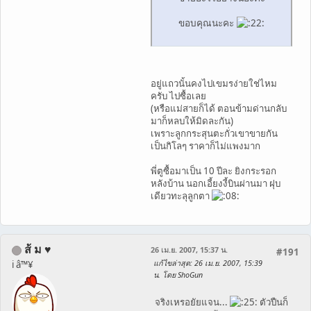
ขอบคุณนะคะ
อยู่แถวนั้นคงไปเขมรง่ายใช่ไหม
ครับ ไปซื้อเลย
(หรือแม่สายก็ได้ ตอนข้ามด่านกลับ
มาก็หลบให้มิดละกัน)
เพราะลูกกระสุนตะกั่วเขาขายกัน
เป็นกิโลๆ ราคาก็ไม่แพงมาก
พี่ตูซื้อมาเป็น 10 ปีละ ยิงกระรอก
หลังบ้าน นอกเอี้ยงงี้บินผ่านมา ฝุบ
เดียวทะลุลูกตา
ส้ ม ♥
26 เม.ย. 2007, 15:37 น.
#191
แก้ไขล่าสุด
: 26 เม.ย. 2007, 15:39
i â™¥
น. โดย ShoGun
จริงเหรอยัยแจน...
ตัวปืนก็