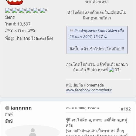
ขายด้วยเหรอ
ทำไมต้องหลบด้วยล่ะ ในเมื่อมันไม่
มังกร
ผิดกฎหมายนี่นา
โพสต์: 10,697
â™¥..s O m..â™¥
อ้างคำพูดจาก: Kums-XMen เมื่อ
26 เม.ย. 2007, 15:17 น.
ที่อยู่: Thailand ไงล่ะตะเอ๊งง
ยิงปั๊บ แล้วเข้าไปกระโดดถีบ!!!!
กระโดดไปถีบวัว..แล้วชั้นเด้งออกมา
ล้มแอ้ก !!! น่ะเหรอพี่
หนังเย็บมือ Homemade
www.facebook.com/oxhour
iannnnn
26 เม.ย. 2007, 15:42 น.
#192
ยึกษ์
รู้สึกจะไม่ผิดกฎหมาย แต่ก็ผิดกฎหมู่
ยักษ์
ครับ
(หมายถึงถ้าคนจับเป็นพวกตัวเล็กๆ