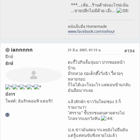
***...เห้ย...ร้านค้าส่งอะไรฟะนั่น
...ขายปลีกไม่มีด้วย เอ๊ะ...
หนังเย็บมือ Homemade
www.facebook.com/oxhour
iannnnn
21 มิ.ย. 2007, 01:13 น.
#194
ยึกษ์
ตะกี้ไปกินจิ้มจุ่มมา ปากซอยหน้า
ยักษ์
บ้าน
มีรถหวอ ป่อเต็กตึ๊งวิ่งฉิว วี้หว่อๆ
หลายรอบ
ก็ไม่ได้เอะใจอะไร แต่ตอนข้ามกลับ
มันมืดมากเลย
มังกร
โพสต์: ฉันรักคอมพิวเตอร์!!
แล้วสักพัก ข่าววันใหม่ช่อง 3 ก็
รายงานว่า
"ศรราม" ขัีบรถชนคนตายตรงไม่
ไกลจากแยกวังหิน
ป.ล.ข่าวมันสดมากเลยยังไม่ยืนยัน
แต่รู้แค่คนขับชิ่งหายไปแล้ว