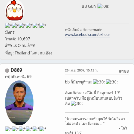
BB Gun
หนังเย็บมือ Homemade
มังกร
www.facebook.com/oxhour
โพสต์: 10,697
â™¥..s O m..â™¥
ที่อยู่: Thailand ไงล่ะตะเอ๊งง
D869
26 เม.ย. 2007, 15:13 น.
#188
ï¾ƒâ€œ-ï¾„ 69
ิิิิิbb ก็มีบาซูก้านะ
อัดแก๊สของเจ๊ส้มนี่ ยิงลูกบอร์ 1 รึ
เปล่าครับ มีอยู่เหมือนกันแบบยิงวัว
ล้ม
"รักอดทนนาน กระทำคุณให้ รักไม่อิจฉา
ไม่อวดตัว ไม่หยิ่งผยอง... "
- โคริ
นทร์1 13:7