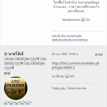
ใครซื้อไว้แล้วบ้าง รบกวนขอข้อมูล
บ้างนะคะ...ราคา สถานที่ขายอะไร
อย่างนี้อ่ะค่ะ
ขอบคุณนะคะ
หนังเย็บมือ Homemade
www.facebook.com/oxhour
นายโอ้เอ้
26 เม.ย. 2007, 15:03 น.
#185
Ù©(â€¢Ì®Ì®Ìƒâ€¢Ìƒ)Û¶ Ù©(-
http://f0nt.com/forum/index.ph
Ì®Ì®Ìƒ-Ìƒ)Û¶ Ù©(-Ì®Ì®Ìƒâ€
p?topic=8984.0
¢Ìƒ)Û¶
ยักษ์
เอานี่เลย
Today you , Tomorrow me.