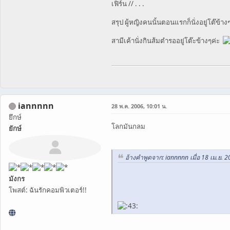
เฟิร์น // . . .
สรุป ผู้หญิงคนนั้นตอนแรกก็นั่งอยู่โต๊ข้
สามีเค้านั่งกินส้มตำรออยู่โต๊ะข้างๆค่ะ
iannnnn
28 พ.ค. 2006, 10:01 น.
ยึกษ์
โลกมันกลม
ยักษ์
อ้างคำพูดจาก: iannnnn เมื่อ 18 เม.ย. 2
มังกร
โพสต์: ฉันรักคอมพิวเตอร์!!