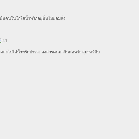
กยืนคนในโถใส่น้ำพริกอยุ่นั่นไม่ยอมสั่ง
หยดลงไปใส่น้ำพริกป่าววะ สงสารคนมากินต่อหว่ะ อุบาทว์ชิบ