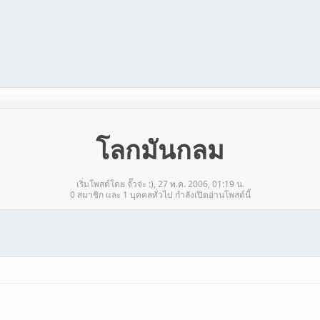
โลกมันกลม
เริ่มโพสต์โดย จั๊วจ่ะ :), 27 พ.ค. 2006, 01:19 น.
0 สมาชิก และ 1 บุคคลทั่วไป กำลังเปิดอ่านโพสต์นี้