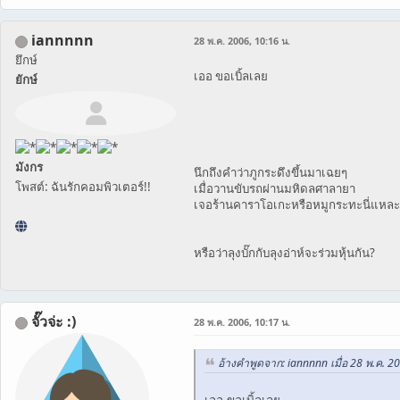
iannnnn
28 พ.ค. 2006, 10:16 น.
ยึกษ์
เออ ขอเบิ้ลเลย
ยักษ์
มังกร
นึกถึงคำว่าภูกระดึงขึ้นมาเฉยๆ
โพสต์: ฉันรักคอมพิวเตอร์!!
เมื่อวานขับรถผ่านมหิดลศาลายา
เจอร้านคาราโอเกะหรือหมูกระทะนี่แหละ ชื
หรือว่าลุงบั๊กกับลุงอ่าห์จะร่วมหุ้นกัน?
จั๊วจ่ะ :)
28 พ.ค. 2006, 10:17 น.
อ้างคำพูดจาก: iannnnn เมื่อ 28 พ.ค. 2
เออ ขอเบิ้ลเลย