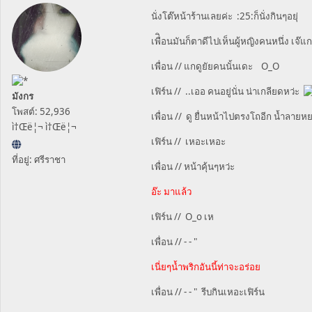
นั่งโต๊หน้าร้านเลยค่ะ :25:ก็นั่งกินๆอยุ่
เพื่ิอนมันก็ตาดีไปเห็นผู้หญิงคนหนึ่ง เจ๊แ
เพื่อน // แกดูยัยคนนั้นเดะ O_O
เฟิร์น // ..เออ คนอยู่นั่น น่าเกลียดหว่ะ
มังกร
โพสต์: 52,936
เพื่อน // ดู ยื่นหน้าไปตรงโถอีก น้ำลาย
ì†Œë¦¬ ì†Œë¦¬
เฟิร์น // เหอะเหอะ
ที่อยู่: ศรีราชา
เพื่อน // หน้าคุ้นๆหว่ะ
อ๊ะ มาแล้ว
เฟิร์น // O_o เห
เพื่อน // - - "
เนี่ยๆน้ำพริกอันนี้ท่าจะอร่อย
เพื่อน // - - " รีบกินเหอะเฟิร์น