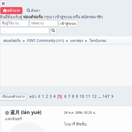
หน้าแรก
ค้นหา
ยินดีต้อนรับสู่
ฟอนต์ฟอรั่ม
กรุณา
เข้าสู่ระบบ
หรือ
สมัครสมาชิก
ฟอนต์ฟอรั่ม
F0NT Community (เก่า)
แตกฟอง
โลกมันกลม
►
►
►
1
2
3
4
6
7
8
9
10
11
12
...
147
หน้า
5
เลื่อนลงด้านล่าง
蓝月 (lán yuè)
28 พ.ค. 2006, 02:25 น.
แสงจันทร์
ไบนารี่ ฟิชชั่น