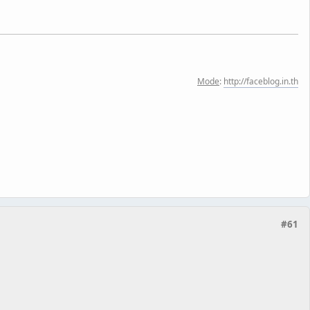
Mode
:
http://faceblog.in.th
#61