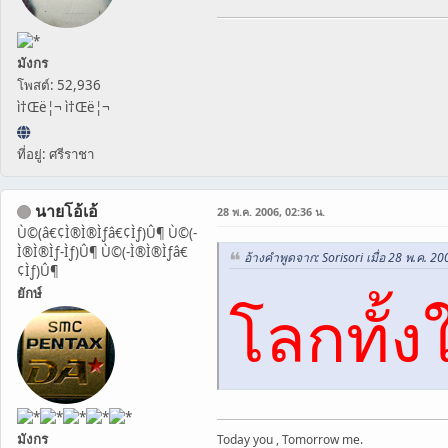
มังกร
โพสต์: 52,936
ì†Œë¦¬ ì†Œë¦¬
ที่อยู่: ศรีราชา
นายโอ้เอ้
28 พ.ค. 2006, 02:36 น.
Ù©(â€¢Ì®Ì®Ìƒâ€¢Ìƒ)Û¶ Ù©(-
Ì®Ì®Ìƒ-Ìƒ)Û¶ Ù©(-Ì®Ì®Ìƒâ€
อ้างคำพูดจาก: Sorisori เมื่อ 28 พ.ค. 20
¢Ìƒ)Û¶
ยักษ์
โลกทั้ง
มังกร
Today you , Tomorrow me.