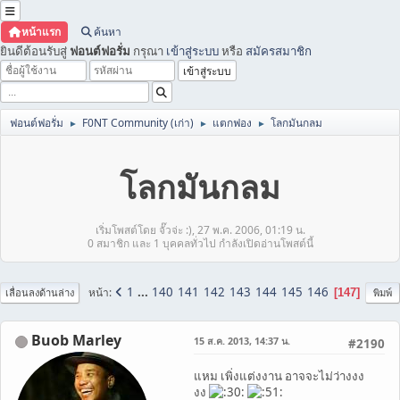
หน้าแรก
ค้นหา
ยินดีต้อนรับสู่
ฟอนต์ฟอรั่ม
กรุณา
เข้าสู่ระบบ
หรือ
สมัครสมาชิก
ฟอนต์ฟอรั่ม
F0NT Community (เก่า)
แตกฟอง
โลกมันกลม
►
►
►
โลกมันกลม
เริ่มโพสต์โดย จั๊วจ่ะ :), 27 พ.ค. 2006, 01:19 น.
0 สมาชิก และ 1 บุคคลทั่วไป กำลังเปิดอ่านโพสต์นี้
1
...
140
141
142
143
144
145
146
หน้า
147
เลื่อนลงด้านล่าง
พิมพ์
Buob Marley
15 ส.ค. 2013, 14:37 น.
#2190
แหม เพิ่งแต่งงาน อาจจะไม่ว่างงง
งง