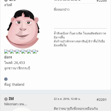
#2200
สวัสดี
พี่ถลอกป่าว
ล้ำลึกคนึงหาในดวงจิต ใจเคยคิดตัดสวาท
มิอาจสิ้น
ดั่งก้านบัวหักกลางชลาสินธุ์ ผิว่าสิ้นไร้เยื่อ
ยังเหลือใย
มังกร
โพสต์: 26,453
ลูกชาวนา ฝึกกระบี่
ที่อยู่: thailand
IM
22 ธ.ค. 2016, 12:48 น.
#2201
Nikonian เทพ...
คิดว่าหมายถึงพี่ถลอกเหมือนกัน