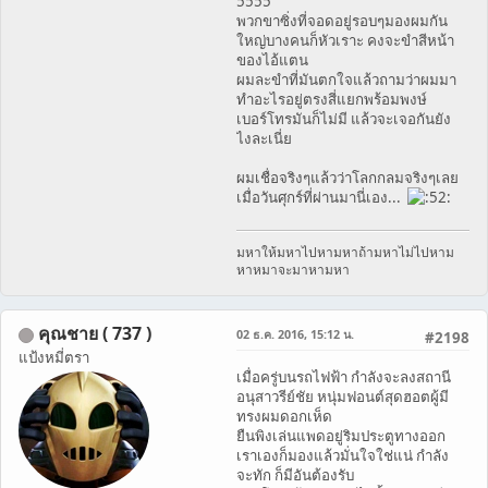
5555
พวกขาซิ่งที่จอดอยู่รอบๆมองผมกัน
ใหญ่บางคนก็หัวเราะ คงจะขำสีหน้า
ของไอ้แตน
ผมละขำที่มันตกใจแล้วถามว่าผมมา
ทำอะไรอยู่ตรงสี่แยกพร้อมพงษ์
เบอร์โทรมันก็ไม่มี แล้วจะเจอกันยัง
ไงละเนี่ย
ผมเชื่อจริงๆแล้วว่าโลกกลมจริงๆเลย
เมื่อวันศุกร์ที่ผ่านมานี่เอง...
มหาให้มหาไปหามหาถ้ามหาไม่ไปหาม
หาหมาจะมาหามหา
คุณชาย ( 737 )
02 ธ.ค. 2016, 15:12 น.
#2198
แป้งหมี่ตรา
เมื่อครู่บนรถไฟฟ้า กำลังจะลงสถานี
อนุสาวรีย์ชัย หนุ่มฟอนต์สุดฮอตผู้มี
ทรงผมดอกเห็ด
ยืนพิงเล่นแพดอยู่ริมประตูทางออก
เราเองก็มองแล้วมั่นใจใช่แน่ กำลัง
จะทัก ก็มีอันต้องรับ