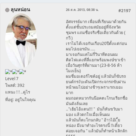
ลุนหน่อน
26 ส.ค. 2013, 08:38 น.
#2197
อัศจรรย์มาก เพื่อนที่เรียนมาด้วยกัน
ตั้งแต่ชั้นประถมสมัยอยู่ที่จังหวัด
ชุมพร แถมชื่อจริงชื่อเดียวกันด้วย (
กวี )
เราไม่ได้เจอกันเกือบ20ปีตั้งแต่ก่อน
ผมไปเยอรมัน ....
มาเจอกันแค่ไม่กี่วินาทีตอนผม
ติดไฟแดงที่สี่แยกพร้อมพงษ์ขาเข้า
เมื่อวันศุกร์ที่ผ่านมา (23-8-56 ห้า
โมงเย็น)
ผมชี่มอเตอร์ไซค์อยู่ แล้วมันก็ขับรถ
Level 7
ยนต์กระับะดันเปิดกระจกรถขับผ่าน
โพสต์: 392
หน้าผมไปอย่างช้าๆเพราะรถเยอะ
แหนะ ! ! ..ดูไร
มาก
ผมถอดหมวกกันน๊อคตะโกนเรียกชื่อ
ที่อยู่: อยู่ในใจคุณ
มันดังลั่นเลย
.."เฮ้ยไอ้แตน!!! " มันก็หันขวับมา
มอง แล้วตกใจเมื่อเห็นผม
แล้วมันก็ตะโกนกลับ " อ้าวไอ้เ.ี้ย
หน่อง มึงมาทำอะไรตรงนี้ !!เดี๋ยว
ค่อยเจอกัน " แล้วมันก็ทำหน้าเลิกลัก