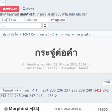
หน้าแรก
ค้นหา
ยินดีต้อนรับสู่
ฟอนต์ฟอรั่ม
กรุณา
เข้าสู่ระบบ
หรือ
สมัครสมาชิก
ฟอนต์ฟอรั่ม
F0NT Community (เก่า)
แตกฟอง
กระจู๋ต่อคำ
►
►
►
กระจู๋ต่อคำ
เริ่มโพสต์โดย roundbol123, 07 เม.ย. 2006, 15:08 น.
0 สมาชิก และ 1 บุคคลทั่วไป กำลังเปิดอ่านโพสต์นี้
พิมพ์
1
...
234
235
236
237
238
239
240
242
หน้า
241
เลื่อนลงด้านล่าง
243
244
245
246
247
248
...
256
Morphinâ‚¬[24]
13 พ.ค. 2008, 21:00 น.
#3600