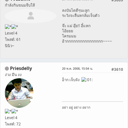
กำลังกินขนมจีบใส้
ลงบันไดดีๆนะลูก
ระวังจะลื่นหกล้มเจ็บตัว
จ๊ะ แม่ อุ๊ย!! อี๋แหก
โอ้ยยย
Level 4
โครมมม
โพสต์: 61
อ้ากกกกกกกกกกกกกกกก~~~~
นินิว~
Priesdelly
20 พ.ค. 2008, 15:04 น.
#3610
ง่วง มึน งง
อ็าก เจ็บจัง
อย่า อยู่ อย่าง อยาก
Level 4
โพสต์: 72