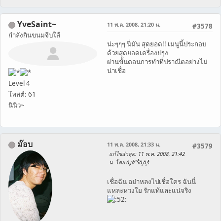
YveSaint~
11 พ.ค. 2008, 21:20 น.
#3578
กำลังกินขนมจีบใส้
น่ะๆๆๆ นี่มัน สุดยอด!! เมนูนี้ประกอบ
ด้วยสุดยอดเครื่องปรุง
ผ่านขั้นตอนการทำที่ปราณีตอย่างไม่
น่าเชื่อ
Level 4
โพสต์: 61
นินิว~
ม๊อบ
11 พ.ค. 2008, 21:33 น.
#3579
แก้ไขล่าสุด
: 11 พ.ค. 2008, 21:42
น. โดย à¸¡à¹Šà¸­à¸š
เชื่อฉัน อย่าหลงไปเชื่อใคร ฉันนี่
แหละห่วงใย รักแท้และแน่จริง