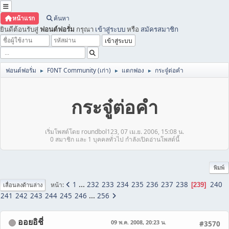
หน้าแรก
ค้นหา
ยินดีต้อนรับสู่
ฟอนต์ฟอรั่ม
กรุณา
เข้าสู่ระบบ
หรือ
สมัครสมาชิก
ฟอนต์ฟอรั่ม
F0NT Community (เก่า)
แตกฟอง
กระจู๋ต่อคำ
►
►
►
กระจู๋ต่อคำ
เริ่มโพสต์โดย roundbol123, 07 เม.ย. 2006, 15:08 น.
0 สมาชิก และ 1 บุคคลทั่วไป กำลังเปิดอ่านโพสต์นี้
พิมพ์
1
...
232
233
234
235
236
237
238
240
หน้า
239
เลื่อนลงด้านล่าง
241
242
243
244
245
246
...
256
ออยอิชี่
09 พ.ค. 2008, 20:23 น.
#3570