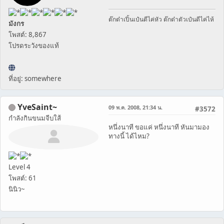
ต๊กต๋าเปิ้นเป๋นดีไค่หัว ต๊กต๋าตัวเป๋นดีไค่ไห้
มังกร
โพสต์: 8,867
โปรดระวังของแท้
ที่อยู่: somewhere
YveSaint~
09 พ.ค. 2008, 21:34 น.
#3572
กำลังกินขนมจีบใส้
หนึ่งนาที ขอแค่ หนึ่งนาที หันมามอง
ทางนี้ ได้ไหม?
Level 4
โพสต์: 61
นินิว~