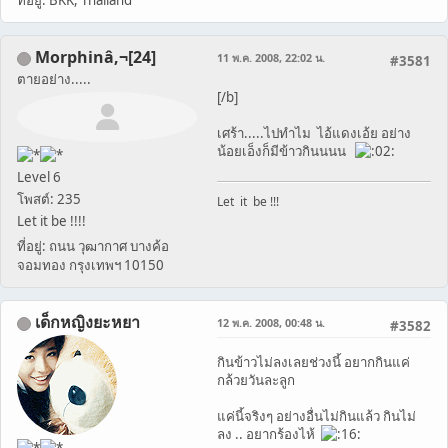
ที่อยู่: BKK, Thailand
Morphinâ‚¬[24]
11 พ.ค. 2008, 22:02 น.
#3581
ตายอย่าง.....
[/b]
เศร้า.....ไปทำไม ไอ้แดงเอ้ย อย่าง
น้อยเอ็งก็มีข้าวกินนนน
Level 6
โพสต์: 235
Let it be !!!
Let it be !!!!
ที่อยู่: ถนน วุฒากาศ บางค้อ
จอมทอง กรุงเทพฯ 10150
เด็กหญิงยะหยา
12 พ.ค. 2008, 00:48 น.
#3582
กินข้าวไม่ลงเลยช่วงนี้ อยากกินแค่
กล้วยวันละลูก
แค่นี้จริงๆ อย่างอื่นไม่กินแล้ว กินไม่
ลง .. อยากร้องไห้