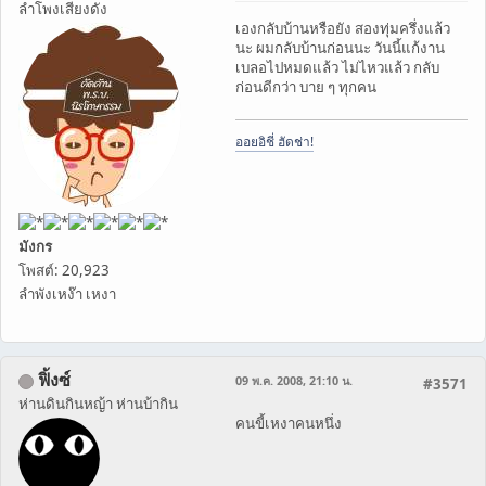
ลำโพงเสียงดัง
เองกลับบ้านหรือยัง สองทุ่มครึ่งแล้ว
นะ ผมกลับบ้านก่อนนะ วันนี้แก้งาน
เบลอไปหมดแล้ว ไม่ไหวแล้ว กลับ
ก่อนดีกว่า บาย ๆ ทุกคน
ออยอิชี่ ฮัดช่า!
มังกร
โพสต์: 20,923
ลำพังเหง๊า เหงา
ฟิ้งซ์
09 พ.ค. 2008, 21:10 น.
#3571
ห่านดินกินหญ้า ห่านบ้ากิน
คนขี้เหงาคนหนึ่ง