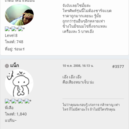
เกิดมาหน้าเหมือน
จังงังเลยใช่มั้ยล่ะ
โทรศัพท์รุ่นนี้ไม่ต้องชาร์จแบต
ราคาถูกมากเลยนะ รู้มั้ย
ถูกกว่ารุ่นอื่นๆอีกหลายเท่า
ข้างในมีขนมไข่จิ้งจกแหละ
เครื่องละ 5 บาทเอ๊ง
Level 8
โพสต์: 748
ที่อยู่: ร่อนเร่
แน็ก
10 พ.ค. 2008, 16:13 น.
#3577
เอ๊ง เอ๊ง เอ๊ง
คือเสียงหมาเจ็บ น่ะ
ไม่ว่าคุณจะรอบรู้ เก่งกาจ กล้าหาญ เท่า
พี่เสือ
ไหร่ ก็ไม่มีค่าอะไร ถ้าไม่มีใครรักคุณ
โพสต์: 1,840
แปร้น~