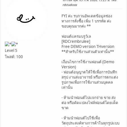
rdstudioax
FYI ค่ะ รบกวนอัพเดตข้อมูลช่อง
ทางการสั่งซื้อ เพิ่ม 1 บรรทัด ค่ะ
ขอบคุณมากค่ะ **
ฟอนต์แครมบรูว์เล
[RDCrembrulee]
Free DEMO version THversion
Level 5
**สำหรับใช้งานส่วนตัวเท่านั้น**
โพสต์: 100
เงื่อนไขการใช้งานฟอนต์ (Demo
Version)
- ฟอนต์อนุญาตให้ใช้เพื่อการบันทึก
สรุป งานส่งอาจารย์ หรือการตกแต่ง
รูปภาพเพื่อการใช้งานส่วนบุคคล
เท่านั้น
- ห้ามนำฟอนต์ไปแจกจ่าย ขาย ส่ง
ต่อ หรือดัดแปลงไฟล์ฟอนต์โดยเด็ด
ขาด
- ห้ามนำฟอนต์ไปใช้เพื่อ
วัตถุประสงค์ทางการค้าในทุกรูปแบบ