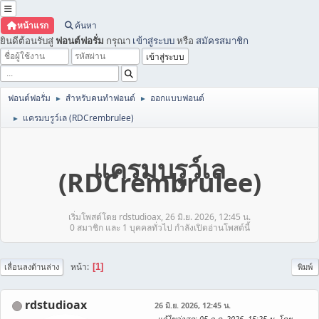
หน้าแรก
ค้นหา
ยินดีต้อนรับสู่
ฟอนต์ฟอรั่ม
กรุณา
เข้าสู่ระบบ
หรือ
สมัครสมาชิก
ฟอนต์ฟอรั่ม
สำหรับคนทำฟอนต์
ออกแบบฟอนต์
►
►
แครมบรูว์เล (RDCrembrulee)
►
แครมบรูว์เล
(RDCrembrulee)
เริ่มโพสต์โดย rdstudioax, 26 มิ.ย. 2026, 12:45 น.
0 สมาชิก และ 1 บุคคลทั่วไป กำลังเปิดอ่านโพสต์นี้
หน้า
1
เลื่อนลงด้านล่าง
พิมพ์
rdstudioax
26 มิ.ย. 2026, 12:45 น.
แก้ไขล่าสุด
: 05 ก.ค. 2026, 15:25 น. โดย