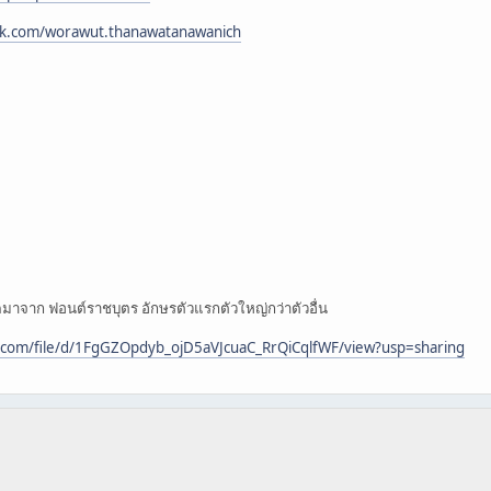
ok.com/worawut.thanawatanawanich
มาจาก ฟอนต์ราชบุตร อักษรตัวแรกตัวใหญ่กว่าตัวอื่น
e.com/file/d/1FgGZOpdyb_ojD5aVJcuaC_RrQiCqlfWF/view?usp=sharing