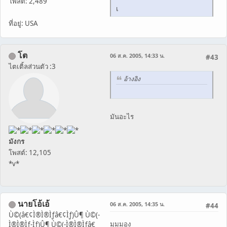
โพสต์: 2,489
เ
ที่อยู่: USA
โต
06 ส.ค. 2005, 14:33 น.
#43
ไตเติ้ลส่วนตัว :3
อ้างอิง
มันอะไร
มังกร
โพสต์: 12,105
*v*
นายโอ้เอ้
06 ส.ค. 2005, 14:35 น.
#44
Ù©(â€¢Ì®Ì®Ìƒâ€¢Ìƒ)Û¶ Ù©(-
มุมมอง
Ì®Ì®Ìƒ-Ìƒ)Û¶ Ù©(-Ì®Ì®Ìƒâ€