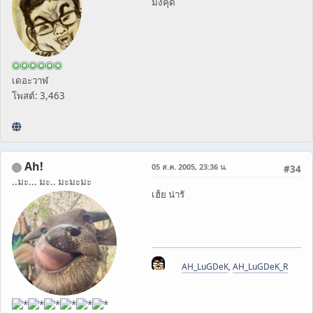
มังคุด
เดอะวาฬ
โพสต์: 3,463
Ah!
05 ส.ค. 2005, 23:36 น.
#34
..มะ... มะ.. มะมะมะ
เฮ้ย น่ารั
AH_LuGDeK
,
AH_LuGDeK_R