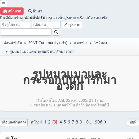
หน้าแรก
ค้นหา
ยินดีต้อนรับสู่
ฟอนต์ฟอรั่ม
กรุณา
เข้าสู่ระบบ
หรือ
สมัครสมาชิก
ฟอนต์ฟอรั่ม
F0NT Community (เก่า)
แตกฟอง
โชว์ของ
►
►
►
รูปหมาแมวและกระรอกบินน่ารักมาอวดก
►
รูปหมาแมวและ
กระรอกบินน่ารักมา
อวดก
เริ่มโพสต์โดย Ah!, 05 ส.ค. 2005, 21:17 น.
0 สมาชิก และ 1 บุคคลทั่วไป กำลังเปิดอ่านโพสต์นี้
1
2
4
5
6
7
8
9
10
...
906
หน้า
3
เลื่อนลงด้านล่าง
พิมพ์
โต
05 ส.ค. 2005, 23:15 น.