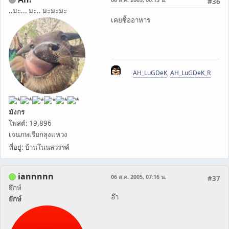
#36
..มะ... มะ.. มะมะมะ
เคยซื้ออาหาร
AH_LuGDeK
,
AH_LuGDeK_R
มังกร
โพสต์: 19,896
เจนภพเรียกลุงแหวง
ที่อยู่: บ้านโนนสวรรค์
iannnnn
06 ส.ค. 2005, 07:16 น.
#37
ยึกษ์
อ๊า
ยักษ์