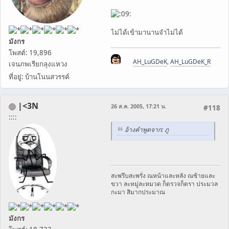
ไม่ได้เข้ามานานจำไม่ได้
มังกร
โพสต์: 19,896
AH_LuGDeK
,
AH_LuGDeK_R
เจนภพเรียกลุงแหวง
ที่อยู่: บ้านโนนสวรรค์
|<3N
26 ส.ค. 2005, 17:21 น.
#118
::::
อ้างคำพูดจาก: ภู
สะพรึบสะพรั่ง ณหน้าและหลัง ณซ้ายและ
ขวา ละหมู่ละหมวด ก็ตรวจก็ตรา ประมวล
กะมา สิมากประมาณ
มังกร