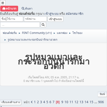
หน้าแรก
ค้นหา
ยินดีต้อนรับสู่
ฟอนต์ฟอรั่ม
กรุณา
เข้าสู่ระบบ
หรือ
สมัครสมาชิก
ฟอนต์ฟอรั่ม
F0NT Community (เก่า)
แตกฟอง
โชว์ของ
►
►
►
รูปหมาแมวและกระรอกบินน่ารักมาอวดก
►
รูปหมาแมวและ
กระรอกบินน่ารักมา
อวดก
เริ่มโพสต์โดย Ah!, 05 ส.ค. 2005, 21:17 น.
0 สมาชิก และ 1 บุคคลทั่วไป กำลังเปิดอ่านโพสต์นี้
พิมพ์
1
2
3
4
5
6
7
9
10
11
12
13
14
15
...
906
หน้า
8
เลื่อนลงด้านล่าง