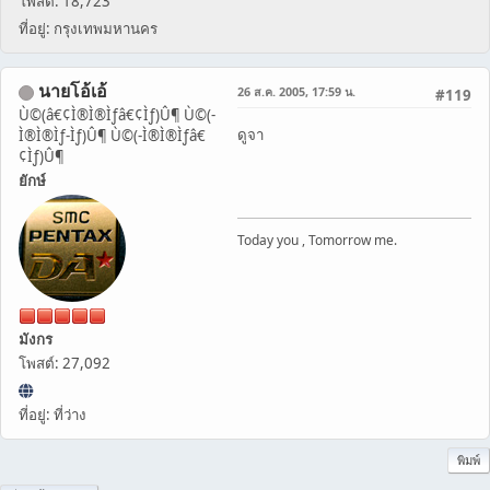
โพสต์: 18,723
ที่อยู่: กรุงเทพมหานคร
นายโอ้เอ้
26 ส.ค. 2005, 17:59 น.
#119
Ù©(â€¢Ì®Ì®Ìƒâ€¢Ìƒ)Û¶ Ù©(-
ดูจา
Ì®Ì®Ìƒ-Ìƒ)Û¶ Ù©(-Ì®Ì®Ìƒâ€
¢Ìƒ)Û¶
ยักษ์
Today you , Tomorrow me.
มังกร
โพสต์: 27,092
ที่อยู่: ที่ว่าง
พิมพ์