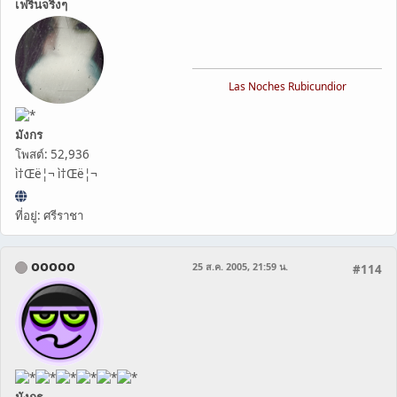
เฟรินจริงๆ
Las Noches Rubicundior
มังกร
โพสต์: 52,936
ì†Œë¦¬ ì†Œë¦¬
ที่อยู่: ศรีราชา
ooooo
25 ส.ค. 2005, 21:59 น.
#114