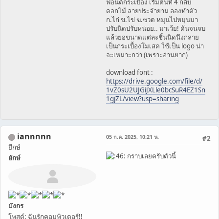
ฟอนต์กระเบื้อง เริ่มต้นที่ 4 กลีบ
ดอกไม้ ลายประจำยาม ลองทำตัว
ก.ไก่ ข.ไข่ ฃ.ฃวด หมุนไปหมุนมา
ปรับนิดปรับหน่อย.. มาเว้ย! ด้นจนจบ
แล้วย่อขนาดแต่ละชิ้นนิดนึงกลาย
เป็นกระเบื้องโมเสค ใช้เป็น logo น่า
จะเหมาะกว่า (เพราะอ่านยาก)
download font :
https://drive.google.com/file/d/
1vZ0sU2UJGiJXLle0bcSuR4EZ1Sn
1gjZL/view?usp=sharing
iannnnn
05 ก.ค. 2025, 10:21 น.
#2
ยึกษ์
กราบเลยครับตัวนี้
ยักษ์
มังกร
โพสต์: ฉันรักคอมพิวเตอร์!!