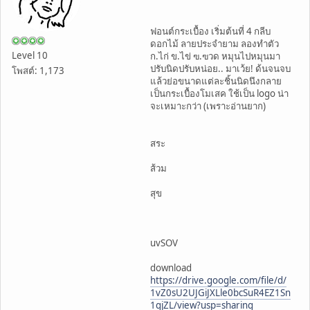
ฟอนต์กระเบื้อง เริ่มต้นที่ 4 กลีบ
ดอกไม้ ลายประจำยาม ลองทำตัว
Level 10
ก.ไก่ ข.ไข่ ฃ.ฃวด หมุนไปหมุนมา
ปรับนิดปรับหน่อย.. มาเว้ย! ด้นจนจบ
โพสต์: 1,173
แล้วย่อขนาดแต่ละชิ้นนิดนึงกลาย
เป็นกระเบื้องโมเสค ใช้เป็น logo น่า
จะเหมาะกว่า (เพราะอ่านยาก)
สระ
ส้วม
สุข
uvSOV
download
https://drive.google.com/file/d/
1vZ0sU2UJGiJXLle0bcSuR4EZ1Sn
1gjZL/view?usp=sharing