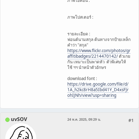
ภาพไอคอน :
ภาพโปสเตอร์ :
รายละเอียด :
ฟอนต์นามสกุล ต้นทางจากป้ายเหล็ก
คำว่า "สกุล"
https://www.flickr.com/photos/gr
affitibadges/2214470142/
ตัวเกย
กัน เหมาะเป็นพาดหัว ตัวพิเศษให้
ใช้ ฯฯ นำหน้าตัวอักษร
download font :
https://drive.google.com/file/d/
1A_h2kc8rH8a5Ibd41Y_D4xsFJr
ohIJNh/view?usp=sharing
uvSOV
24 พ.ค. 2025, 09:29 น.
#1