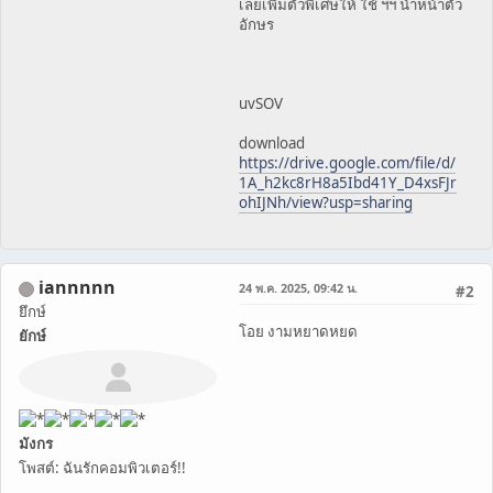
เลยเพิ่มตัวพิเศษให้ ใช้ ฯฯ นำหน้าตัว
อักษร
uvSOV
download
https://drive.google.com/file/d/
1A_h2kc8rH8a5Ibd41Y_D4xsFJr
ohIJNh/view?usp=sharing
iannnnn
24 พ.ค. 2025, 09:42 น.
#2
ยึกษ์
โอย งามหยาดหยด
ยักษ์
มังกร
โพสต์: ฉันรักคอมพิวเตอร์!!