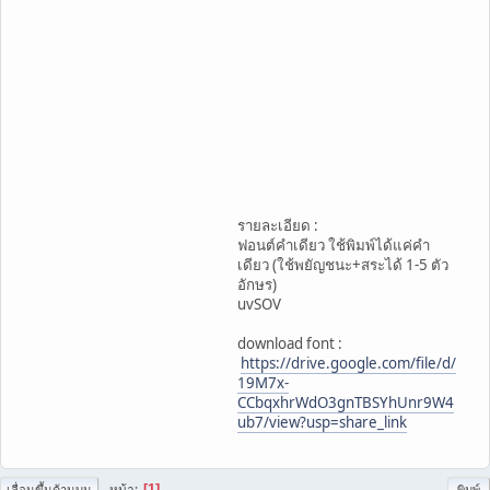
รายละเอียด :
ฟอนต์คำเดียว ใช้พิมพ์ได้แค่คำ
เดียว (ใช้พยัญชนะ+สระได้ 1-5 ตัว
อักษร)
uvSOV
download font :
https://drive.google.com/file/d/
19M7x-
CCbqxhrWdO3gnTBSYhUnr9W4
ub7/view?usp=share_link
หน้า
1
เลื่อนขึ้นด้านบน
พิมพ์