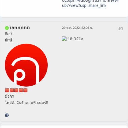
CCbqxhrWdO3gnTBSYhUnr9W4
ub7/view?usp=share_link
iannnnn
29 ธ.ค. 2022, 22:06 น.
#1
ยึกษ์
โอ้โห
ยักษ์
มังกร
โพสต์: ฉันรักคอมพิวเตอร์!!