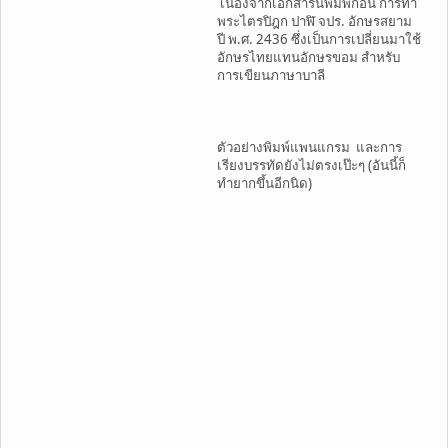
เนื่องจากเอกสารนี้พิมพ์ก่อน การทำ
พระไตรปิฎก ปาฬิ จปร. อักษรสยาม
ปี พ.ศ. 2436 ซึ่งเป็นการเปลี่ยนมาใช้
อักษรไทยแทนอักษรขอม สำหรับ
การเขียนภาษาบาลี
ตัวอย่างพิมพ์แพนแกรม และการ
เรียงบรรทัดยังไม่ตรงเป๊ะๆ (อันนี้ก็
ทำยากขึ้นอีกนิด)