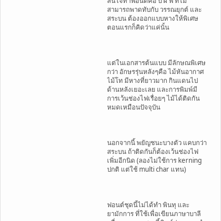
สนใจทำฟอนต์คือ ป ฝ ฟ ที่ไม่
สามารถพาดทับกับ วรรณยุกต์ และ
สระบน ต้องออกแบบหางให้พิเศษ
ตอนแรกก็คิดว่าแค่นั้น
แต่ในเอกสารต้นแบบ มีลักษณพิเศษ
กว่า อักษรรุ่นหลังๆคือ ไม้หันอากาศ
ไม้โท มีหางที่ยาวมาก กินแดนไป
ด้านหลังเยอะเลย และการพิมพ์มี
การเว้นช่องไฟเรื่อยๆ ไม้ได้ติดกัน
หมดเหมือนปัจจุบัน
นอกจากนี้ พยัญชนะบางตัว แคบกว่า
สระบน ถ้าติดกันก็ต้องเว้นช่องไฟ
เพิ่มอีกนิด (ลองไม่ใช้การ kerning
ปกติ แต่ใช้ multi char แทน)
ฟอนต์ชุดนี้ไม่ได้ทำ พินทุ และ
ยามักการ ที่ใช้เพื่อเขียนภาษาบาลี