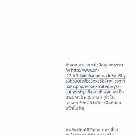
ต้นแบบมาจาก หนังสือมูลบทบรรพ
กิจ
http://www.xn-
-12clc3djb6a6adbebcadd3dn3by
a8bb9c8bifbc3exe5b7rmi.com/i
ndex.php/e-book/category/3-
authorship
ซึ่งฉบับที่ scan มาเป็น
ประมาณปี พ.ศ. 2426 (ซึ่งใน
เอกสารเขียนไว้ว่ามีการพิมพ์ก่อน
หน้านี้แล้ว)
ตัวเรียงพิมพ์มีลักษณเด่นๆ ที่น่า