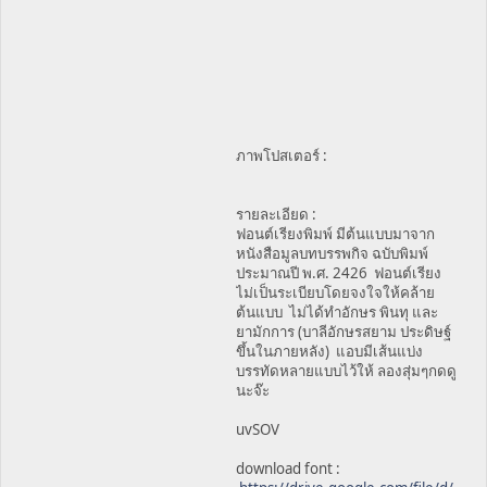
ภาพโปสเตอร์ :
รายละเอียด :
ฟอนต์เรียงพิมพ์ มีต้นแบบมาจาก
หนังสือมูลบทบรรพกิจ ฉบับพิมพ์
ประมาณปี พ.ศ. 2426 ฟอนต์เรียง
ไม่เป็นระเบียบโดยจงใจให้คล้าย
ต้นแบบ ไม่ได้ทำอักษร พินทุ และ
ยามักการ (บาลีอักษรสยาม ประดิษฐ์
ขึ้นในภายหลัง) แอบมีเส้นแบ่ง
บรรทัดหลายแบบไว้ให้ ลองสุ่มๆกดดู
นะจ๊ะ
uvSOV
download font :