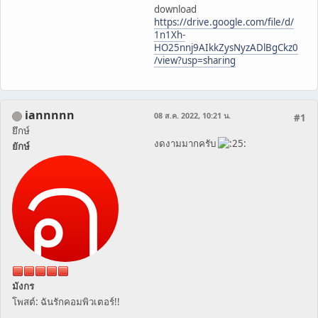
download
https://drive.google.com/file/d/
1n1Xh-
HO25nnj9AIkkZysNyzADlBgCkz0
/view?usp=sharing
iannnnn
08 ส.ค. 2022, 10:21 น.
#1
ยึกษ์
งดงามมากครับ
ยักษ์
มังกร
โพสต์: ฉันรักคอมพิวเตอร์!!