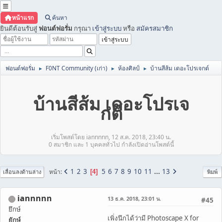
หน้าแรก
ค้นหา
ยินดีต้อนรับสู่
ฟอนต์ฟอรั่ม
กรุณา
เข้าสู่ระบบ
หรือ
สมัครสมาชิก
ฟอนต์ฟอรั่ม
F0NT Community (เก่า)
ห้องศิลป์
บ้านสีส้ม เดอะโปรเจกต์
►
►
►
บ้านสีส้ม เดอะโปรเจ
กต์
เริ่มโพสต์โดย iannnnn, 12 ส.ค. 2018, 23:40 น.
0 สมาชิก และ 1 บุคคลทั่วไป กำลังเปิดอ่านโพสต์นี้
1
2
3
5
6
7
8
9
10
11
...
13
หน้า
4
เลื่อนลงด้านล่าง
พิมพ์
iannnnn
13 ธ.ค. 2018, 23:01 น.
#45
ยึกษ์
เพิ่งนึกได้ว่ามี Photoscape X for
ยักษ์