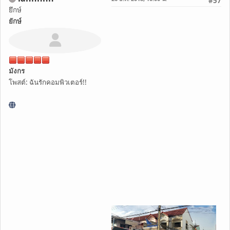
#57
ยึกษ์
ยักษ์
มังกร
โพสต์: ฉันรักคอมพิวเตอร์!!