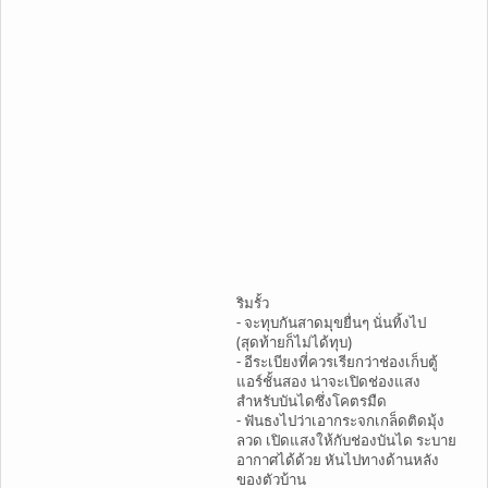
ริมรั้ว
- จะทุบกันสาดมุขยื่นๆ นั่นทิ้งไป
(สุดท้ายก็ไม่ได้ทุบ)
- อีระเบียงที่ควรเรียกว่าช่องเก็บตู้
แอร์ชั้นสอง น่าจะเปิดช่องแสง
สำหรับบันไดซึ่งโคตรมืด
- ฟันธงไปว่าเอากระจกเกล็ดติดมุ้ง
ลวด เปิดแสงให้กับช่องบันได ระบาย
อากาศได้ด้วย หันไปทางด้านหลัง
ของตัวบ้าน