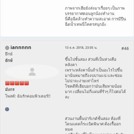
ภาพจากเฮียยังส่งมาเรื่อยๆ เป็นภาพ
บรรยากาศตอนลูกน้องทำงาน
นี่คือฉีดล้างทำความสะอาด การมีปืน
ฉีดน้ำเทพนี่โคตรสนุกอ้ะ
iannnnn
13 ธ.ค. 2018, 23:05 น.
#46
ยึกษ์
ขึ้นไปชั้นสอง ส่วนที่เป็นห่วงคือ
ยักษ์
หลังคา
เพราะหลังคานั้นถ้าเป็นอะไรไปขึ้น
มานั่นหมายถึงงบบานแน่ และซ่อม
ไม่น่าจะง่ายเท่าไหร่
โชคดีที่เฮียบอกว่ามันเสียหายน้อย
มังกร
มาก เปลี่ยนไม่กี่แผ่นที่รั่วๆ ก็ไปต่อได้
โพสต์: ฉันรักคอมพิวเตอร์!!
ละ
ส่วนงานพื้นปาร์เกต์ชั้นสอง ห้องที่
โดนแดดก็ระเบิดพินาศ ต้องรื้ออก
หมด