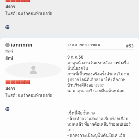
มังกร
โพสต์: ฉันรักคอมพิวเตอร์!!
iannnnn
22 ธ.ค. 2018, 01:00 น.
#53
ยึกษ์
9 ก.ค.58
ยักษ์
มาดูหน้างานวันแรกหลังจากช่างรื้อ
นั่นนี่ออกไป
ภาพที่เห็นของจริงครั้งล่าสุด (ไม่รวม
รูปจากไลน์ที่เฮียส่งมาให้) คือภาพ
บ้านร้างผีสิงอย่างเละ
มังกร
พอมาดูของจริงเลยตื่นเต้นหน่อย
โพสต์: ฉันรักคอมพิวเตอร์!!
เซ็ตนี้คือชั้นล่าง
- ล้างทำความสะอาดเรียบร้อยเกือบ
หมดแล้ว ที่ยากคือเคลียร์วอลเปเปอร์
เก่า
- ตกลงกระเบื้องปูพื้นดันโอเค เฮีย