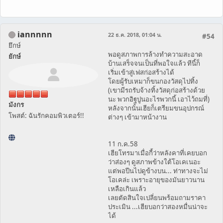
iannnnn
22 ธ.ค. 2018, 01:04 น.
#54
ยึกษ์
พอดูสภาพการล้างทำความสะอาด
ยักษ์
บ้านเสร็จจนเป็นที่พอใจแล้ว ทีนี้ก็
เริ่มเข้าสู่เฟสก่อสร้างได้
โดยผู้รับเหมาก็ขนกองวัสดุไปทิ้ง
(เขามีรถรับจ้างทิ้งวัสดุก่อสร้างด้วย
นะ พวกอิฐปูนอะไรพวกนี้ เอาไว้ถมที่)
มังกร
หลังจากนั้นเฮียก็เตรียมขนอุปกรณ์
โพสต์: ฉันรักคอมพิวเตอร์!!
ต่างๆ เข้ามาหน้างาน
11 ก.ค.58
เฮียโทรมาเมื่อกี้ว่าหลังคาที่เคยบอก
ว่าส่องๆ ดูสภาพข้างใต้โอเคเนอะ
แต่พอปีนไปดูข้างบน... ท่าทางจะไม่
โอเคล่ะ เพราะอายุของมันยาวนาน
เหลือเกินแล้ว
เลยตัดสินใจเปลี่ยนพร้อมถามราคา
ประเมิน ...เฮียบอกว่าสองหมื่นน่าจะ
ได้