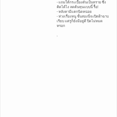
- แถมใต้กระเบื้องดันเป็นทราย ซึ่ง
คิดได้ไง ลดต้นทุนแบบนี้ รื้อ!
- หลังคามีแตกนิดหน่อย
- ห่วงเรื่องหนู ชั้นสองนี่จะปิดฝ้าฉาบ
เรียบ แต่รูก็ยังมีอยู่ดี ปิดไม่หมด
หรอก
.