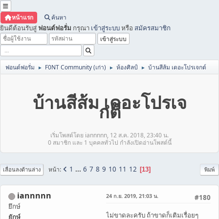
หน้าแรก
ค้นหา
ยินดีต้อนรับสู่
ฟอนต์ฟอรั่ม
กรุณา
เข้าสู่ระบบ
หรือ
สมัครสมาชิก
ฟอนต์ฟอรั่ม
F0NT Community (เก่า)
ห้องศิลป์
บ้านสีส้ม เดอะโปรเจกต์
►
►
►
บ้านสีส้ม เดอะโปรเจ
กต์
เริ่มโพสต์โดย iannnnn, 12 ส.ค. 2018, 23:40 น.
0 สมาชิก และ 1 บุคคลทั่วไป กำลังเปิดอ่านโพสต์นี้
1
...
6
7
8
9
10
11
12
หน้า
13
เลื่อนลงด้านล่าง
พิมพ์
iannnnn
24 ก.ย. 2019, 21:03 น.
#180
ยึกษ์
ไม่ขาดละครับ ถ้าขาดก็เติมเรื่อยๆ
ยักษ์