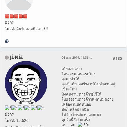
มังกร
โพสต์: ฉันรักคอมพิวเตอร์!!
JÎ›NÎ£
04 ต.ค. 2019, 14:36 น.
#185
เต้ยออกแบบ
โดน ผรม.คนแรกโกง
ลุงมาทำให้
ลุงเลิกทำก่อสร้าง หนีไปทำสวนอยู่
เชียงใหม่
ทิ้งคนงาน(ต่างด้าว)ไว้ให้
ใบแรงงานต่างด้าวหมดหมดอายุ
เหลืองานนิดหน่อย
ตังก็เหลือน้อยนิด
มังกร
ไม่จ้างใครล่ะ ทำเองแม่ง
ทุกวันนี้ยังไม่เสร็จ
โพสต์: 15,620
เฮ่.... จบ