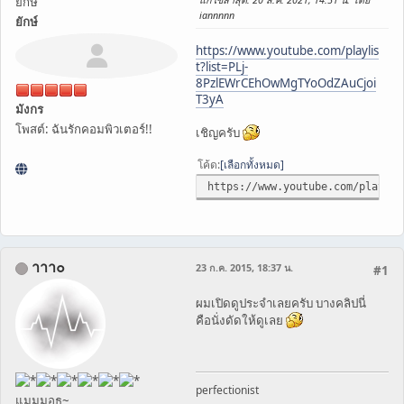
ยึกษ์
iannnnn
ยักษ์
https://www.youtube.com/playlis
t?list=PLj-
8PzlEWrCEhOwMgTYoOdZAuCjoi
T3yA
มังกร
โพสต์: ฉันรักคอมพิวเตอร์!!
เชิญครับ
โค้ด
เลือกทั้งหมด
https://www.youtube.com/playlis
าาา๐
23 ก.ค. 2015, 18:37 น.
#1
ผมเปิดดูประจำเลยครับ บางคลิปนี่
คือนั่งดัดให้ดูเลย
perfectionist
แมมมอธ~