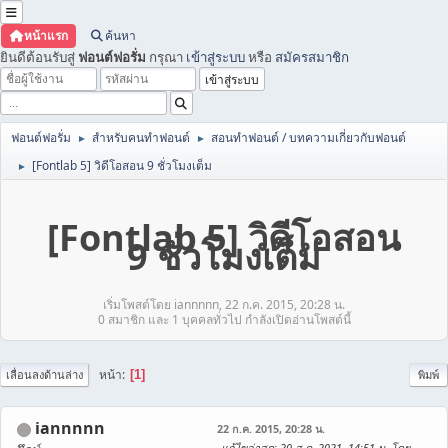
หน้าแรก
ค้นหา
ยินดีต้อนรับสู่
ฟอนต์ฟอรั่ม
กรุณา
เข้าสู่ระบบ
หรือ
สมัครสมาชิก
ฟอนต์ฟอรั่ม
สำหรับคนทำฟอนต์
สอนทำฟอนต์ / บทความเกี่ยวกับฟอนต์
►
►
[Fontlab 5] วิดีโอสอน 9 ชั่วโมงเต็ม
►
[Fontlab 5] วิดีโอสอน
9 ชั่วโมงเต็ม
เริ่มโพสต์โดย iannnnn, 22 ก.ค. 2015, 20:28 น.
0 สมาชิก และ 1 บุคคลทั่วไป กำลังเปิดอ่านโพสต์นี้
หน้า
1
เลื่อนลงด้านล่าง
พิมพ์
iannnnn
22 ก.ค. 2015, 20:28 น.
แก้ไขล่าสุด
: 20 ส.ค. 2021, 14:51 น. โดย