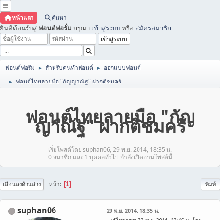
หน้าแรก
ค้นหา
ยินดีต้อนรับสู่
ฟอนต์ฟอรั่ม
กรุณา
เข้าสู่ระบบ
หรือ
สมัครสมาชิก
ฟอนต์ฟอรั่ม
สำหรับคนทำฟอนต์
ออกแบบฟอนต์
►
►
ฟอนต์ไทยลายมือ "กัญญาณัฐ" ฝากติชมครั
►
ฟอนต์ไทยลายมือ "กัญ
ญาณัฐ" ฝากติชมครั
เริ่มโพสต์โดย suphan06, 29 พ.ย. 2014, 18:35 น.
0 สมาชิก และ 1 บุคคลทั่วไป กำลังเปิดอ่านโพสต์นี้
หน้า
1
เลื่อนลงด้านล่าง
พิมพ์
suphan06
29 พ.ย. 2014, 18:35 น.
แก้ไขล่าสุด
: 29 พ.ย. 2014, 19:45 น. โดย