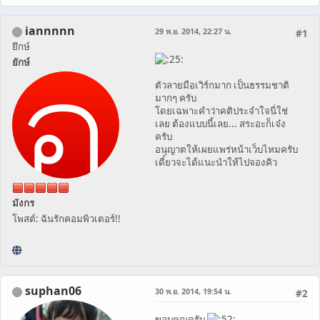
iannnnn
29 พ.ย. 2014, 22:27 น.
#1
ยึกษ์
ยักษ์
ตัวลายมือเวิร์กมาก เป็นธรรมชาติ
มากๆ ครับ
โดยเฉพาะคำว่าคติประจำใจนี่ใช่
เลย ต้องแบบนี้เลย... สระอะก็เจ๋ง
ครับ
อนุญาตให้เผยแพร่หน้าเว็บไหมครับ
เดี๋ยวจะได้แนะนำให้ไปจองคิว
มังกร
โพสต์: ฉันรักคอมพิวเตอร์!!
suphan06
30 พ.ย. 2014, 19:54 น.
#2
ขอบคุณครับ