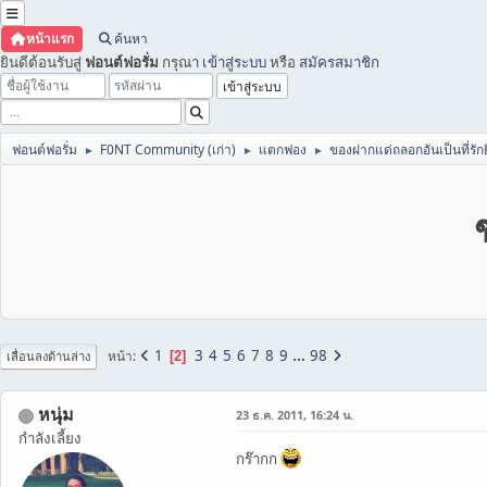
หน้าแรก
ค้นหา
ยินดีต้อนรับสู่
ฟอนต์ฟอรั่ม
กรุณา
เข้าสู่ระบบ
หรือ
สมัครสมาชิก
ฟอนต์ฟอรั่ม
F0NT Community (เก่า)
แตกฟอง
ของฝากแด่ถลอกอันเป็นที่รักยิ
►
►
►
1
3
4
5
6
7
8
9
...
98
หน้า
2
เลื่อนลงด้านล่าง
หนุ่ม
23 ธ.ค. 2011, 16:24 น.
กำลังเลี้ยง
กร๊ากก