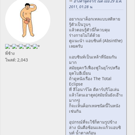
อ้างคำพูดจาก: ณต เมื่อ 29 มี.ค.
2011, 01:28 น.
อยากเมาค็อกเทลแบบสติหาย
รู้ตัวเป็นวูบๆ
แล้วตอนรู้ตัวนี่ก็ควบคุม
ร่างกายไม่ได้ด้วย
ตูแนะนำ แอบซินท์ (Absinthe)
เลยครับ
พี่ช้าง
แอบซินท์เป็นเหล้าที่นิยมกัน
โพสต์: 2,043
มาก
สมัยยุคกวีเฟื่องฟูในยุโรปหรือ
ยุคโบฮีเมี่ยน
ถ้าดูหนังเรื่อง The Total
Eclipse
ที่ ลีโอนาร์โด ดีคาร์ปริโอเล่น
แล้วโดนเอาตูด(สมัยนั้นยังเอ๊าะ
มากๆ)
ก็จะเห็นค็อกเทลชนิดนี้ในหนัง
เช่นกัน
อุปกรณ์ที่จะใช้ก็ตามรูปข้าง
ล่าง นั่นคือช้อนและแก้วแอบซิ
นท์ น้ำตาลก้อน