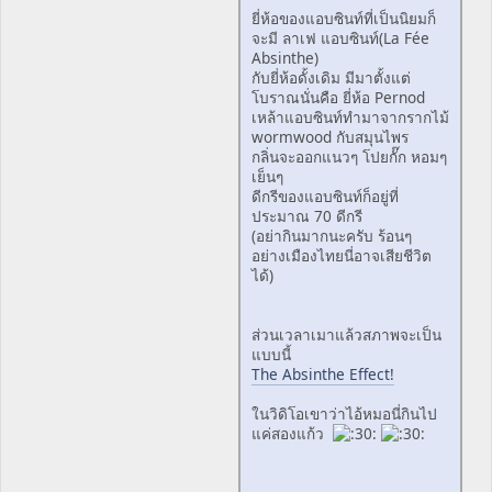
ยี่ห้อของแอบซินท์ที่เป็นนิยมก็
จะมี ลาเฟ แอบซินท์(La Fée
Absinthe)
กับยี่ห้อดั้งเดิม มีมาตั้งแต่
โบราณนั่นคือ ยี่ห้อ Pernod
เหล้าแอบซินท์ทำมาจากรากไม้
wormwood กับสมุนไพร
กลิ่นจะออกแนวๆ โปยกั๊ก หอมๆ
เย็นๆ
ดีกรีของแอบซินท์ก็อยู่ที่
ประมาณ 70 ดีกรี
(อย่ากินมากนะครับ ร้อนๆ
อย่างเมืองไทยนี่อาจเสียชีวิต
ได้)
ส่วนเวลาเมาแล้วสภาพจะเป็น
แบบนี้
The Absinthe Effect!
ในวิดิโอเขาว่าไอ้หมอนี่กินไป
แค่สองแก้ว