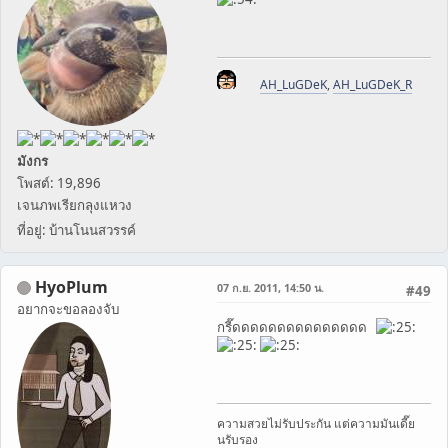
AH_LuGDeK
,
AH_LuGDeK_R
มังกร
โพสต์: 19,896
เจนภพเรียกลุงแหวง
ที่อยู่: บ้านโนนสวรรค์
HyoPlum
07 ก.ย. 2011, 14:50 น.
#49
อยากจะขอลองจับ
กรี๊ดดดดดดดดดดดดดดด
ความสวยไม่รับประกัน แต่ความมันเดี๊ย
นรับรอง