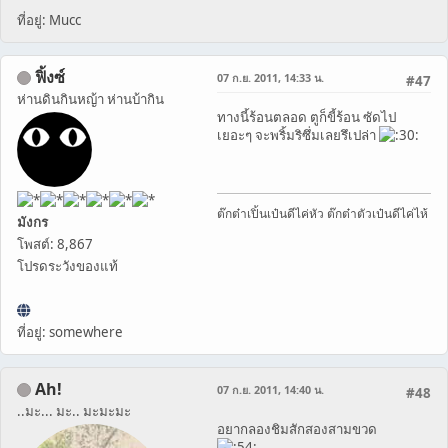
ที่อยู่: Mucc
ฟิ้งซ์
07 ก.ย. 2011, 14:33 น.
#47
ห่านดินกินหญ้า ห่านบ้ากิน
ทางนี้ร้อนตลอด ตูก็ขี้ร้อน ซัดไป
เยอะๆ จะพริ้มริซึ่มเลยรึเปล่า
ต๊กต๋าเปิ้นเป๋นดีไค่หัว ต๊กต๋าตัวเป๋นดีไค่ไห้
มังกร
โพสต์: 8,867
โปรดระวังของแท้
ที่อยู่: somewhere
Ah!
07 ก.ย. 2011, 14:40 น.
#48
..มะ... มะ.. มะมะมะ
อยากลองชิมสักสองสามขวด