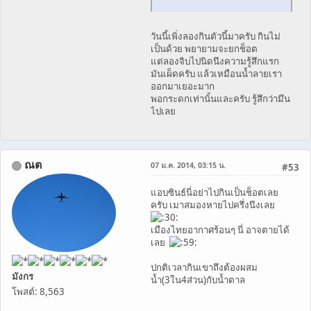
วันนี้เพิ่งลองกินตัวนี้มาครับ กินไม่
เป็นด้วย พยายามจะยกช็อต
แต่ลองจิบไปนิดนึงความรู้สึกแรก
มันเผ็ดครับ แล้วเหมือนน้ำลายเรา
ออกมาเยอะมาก
พอกระดกเท่านั้นและครับ รู้สึกว่ามึน
ไปเลย
ณต
07 ม.ค. 2014, 03:15 น.
#53
แอบซินธ์นี่อย่าไปกินเป็นช็อตเลย
ครับ เมาสมองหายไปครึ่งนึงเลย
เมืองไทยอากาศร้อนๆ นี่ อาจตายได้
เลย
ปกติเวลากินเขาถึงต้องผสม
มังกร
น้ำ(3ใน4ส่วน)กับน้ำตาล
โพสต์: 8,563