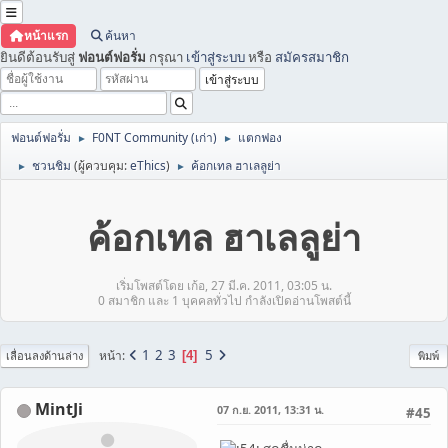
หน้าแรก
ค้นหา
ยินดีต้อนรับสู่
ฟอนต์ฟอรั่ม
กรุณา
เข้าสู่ระบบ
หรือ
สมัครสมาชิก
ฟอนต์ฟอรั่ม
F0NT Community (เก่า)
แตกฟอง
►
►
ชวนชิม
(ผู้ควบคุม:
eThics
)
ค้อกเทล ฮาเลลูย่า
►
►
ค้อกเทล ฮาเลลูย่า
เริ่มโพสต์โดย เก้อ, 27 มี.ค. 2011, 03:05 น.
0 สมาชิก และ 1 บุคคลทั่วไป กำลังเปิดอ่านโพสต์นี้
1
2
3
5
หน้า
4
เลื่อนลงด้านล่าง
พิมพ์
MintJi
07 ก.ย. 2011, 13:31 น.
#45