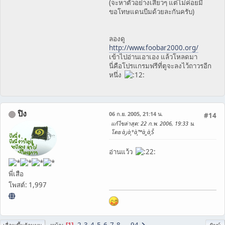
(จะหาตัวอย่างเสี่ยวๆ แต่ไม่ค่อยมี
ขอโทษแดนบีมด้วยละกันครับ)
ลองดู
http://www.foobar2000.org/
เข้าไปอ่านเอาเอง แล้วโหลดมา
นี่คือโปรแกรมฟรีที่ตูจะลงไว้ถาวรอีก
หนึ่ง
ปิง
06 ก.ย. 2005, 21:14 น.
#14
แก้ไขล่าสุด
: 22 ก.พ. 2006, 19:33 น.
โดย à¸¡à¸°à¸™à¸¸à¸Š
อ่านแว้ว
พี่เสือ
โพสต์: 1,997
2
3
4
5
6
7
8
...
94