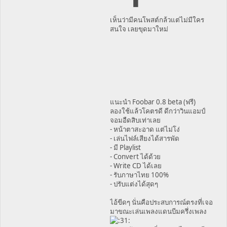
เห็นว่ามีคนโพสต์กล้วแต่ไม่มีใคร
สนใจ เลยขุดมาใหม่
แนะนำ Foobar 0.8 beta (ฟรี)
ลองใช้แล้วโคตรดี ดีกว่าวินแอมป์
จอมอืดสิบเท่าเลย
- หน้าตาสะอาด แต่ไม่โง่
- เล่นไฟล์เสียงได้สารพัด
- มี Playlist
- Convert ได้ด้วย
- Write CD ได้เลย
- รับภาษาไทย 100%
- ปรับแต่งได้สุดๆ
ไอ้ขีดๆ นั่นคือประสบการณ์ตรงที่เจอ
มาขณะเล่นเพลงแดนบีมครึ่งเพลง