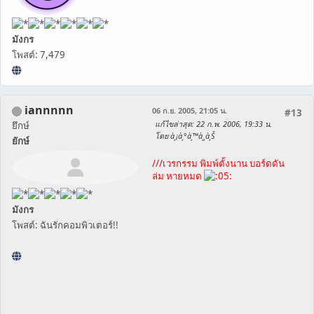
มังกร
โพสต์: 7,479
iannnnn
06 ก.ย. 2005, 21:05 น.
#13
แก้ไขล่าสุด
: 22 ก.พ. 2006, 19:33 น.
ยึกษ์
โดย à¸¡à¸°à¸™à¸¸à¸Š
ยักษ์
///เวรกรรม พิมพ์ตั้งนาน บอร์ดดัน
ล่ม หายหมด
มังกร
โพสต์: ฉันรักคอมพิวเตอร์!!