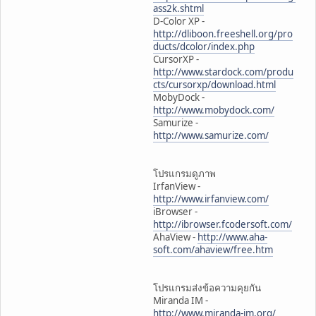
ass2k.shtml
D-Color XP -
http://dliboon.freeshell.org/pro
ducts/dcolor/index.php
CursorXP -
http://www.stardock.com/produ
cts/cursorxp/download.html
MobyDock -
http://www.mobydock.com/
Samurize -
http://www.samurize.com/
โปรแกรมดูภาพ
IrfanView -
http://www.irfanview.com/
iBrowser -
http://ibrowser.fcodersoft.com/
AhaView -
http://www.aha-
soft.com/ahaview/free.htm
โปรแกรมส่งข้อความคุยกัน
Miranda IM -
http://www.miranda-im.org/