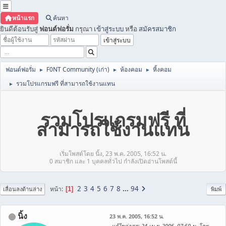
หน้าแรก
ค้นหา
ยินดีต้อนรับสู่
ฟอนต์ฟอรั่ม
กรุณา
เข้าสู่ระบบ
หรือ
สมัครสมาชิก
ฟอนต์ฟอรั่ม
F0NT Community (เก่า)
ห้องคอม
หิ้งคอม
►
►
►
รวมโปรแกรมฟรี ที่สามารถใช้งานแทน
►
รวมโปรแกรมฟรี ที่
สามารถใช้งานแทน
เริ่มโพสต์โดย นิ้ง, 23 พ.ค. 2005, 16:52 น.
0 สมาชิก และ 1 บุคคลทั่วไป กำลังเปิดอ่านโพสต์นี้
2
3
4
5
6
7
8
...
94
หน้า
1
เลื่อนลงด้านล่าง
พิมพ์
นิ้ง
23 พ.ค. 2005, 16:52 น.
แก้ไขล่าสุด
: 24 เม.ย. 2006, 07:50 น. โดย