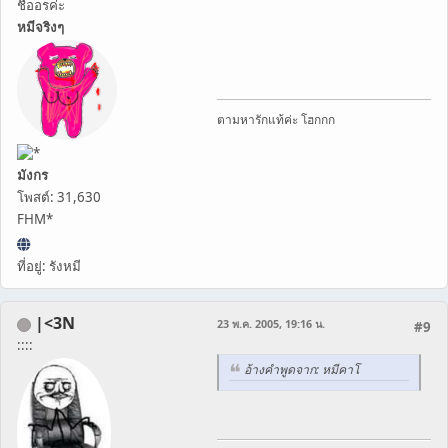
ชื่ออรค่ะ
หมีจริงๆ
ตามหารักแท้ค่ะ โฮกกก
มังกร
โพสต์: 31,630
FHM*
ที่อยู่: รังหมี
|<3N
23 พ.ค. 2005, 19:16 น.
#9
::::
อ้างคำพูดจาก: หมีคาโ