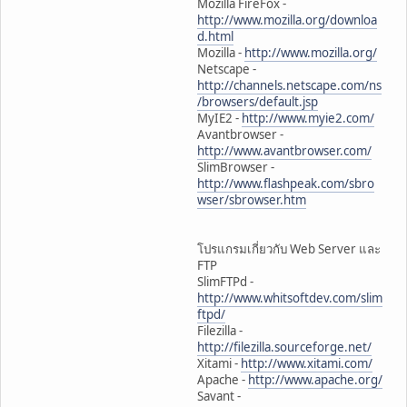
Mozilla FireFox -
http://www.mozilla.org/downloa
d.html
Mozilla -
http://www.mozilla.org/
Netscape -
http://channels.netscape.com/ns
/browsers/default.jsp
MyIE2 -
http://www.myie2.com/
Avantbrowser -
http://www.avantbrowser.com/
SlimBrowser -
http://www.flashpeak.com/sbro
wser/sbrowser.htm
โปรแกรมเกี่ยวกับ Web Server และ
FTP
SlimFTPd -
http://www.whitsoftdev.com/slim
ftpd/
Filezilla -
http://filezilla.sourceforge.net/
Xitami -
http://www.xitami.com/
Apache -
http://www.apache.org/
Savant -