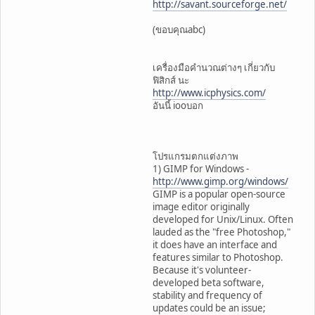
http://savant.sourceforge.net/
(ขอบคุณabc)
เครื่องมือคำนวณต่างๆ เกี่ยวกับ
ฟิสิกส์ นะ
http://www.icphysics.com/
อันนี้ iooบอก
โปรแกรมตกแต่งภาพ
1) GIMP for Windows -
http://www.gimp.org/windows/
GIMP is a popular open-source
image editor originally
developed for Unix/Linux. Often
lauded as the "free Photoshop,"
it does have an interface and
features similar to Photoshop.
Because it's volunteer-
developed beta software,
stability and frequency of
updates could be an issue;