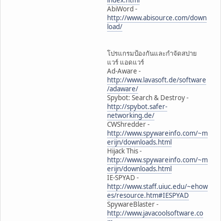
index.html
AbiWord -
http://www.abisource.com/down
load/
โปรแกรมป้องกันและกำจัดสปาย
แวร์ แอดแวร์
Ad-Aware -
http://www.lavasoft.de/software
/adaware/
Spybot: Search & Destroy -
http://spybot.safer-
networking.de/
CWShredder -
http://www.spywareinfo.com/~m
erijn/downloads.html
Hijack This -
http://www.spywareinfo.com/~m
erijn/downloads.html
IE-SPYAD -
http://www.staff.uiuc.edu/~ehow
es/resource.htm#IESPYAD
SpywareBlaster -
http://www.javacoolsoftware.co