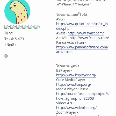
à¸™à¹‰à¸­à¸‡à¸ªà¹‰à¸¡à¸•à¸³
โปรแกรมแอนตี้ไวรัส
AVG -
http://www.grisoft.com/us/us_in
dex.php
มังกร
Avast -
http://www.avast.com/
AntiVir -
http://www.free-av.com/
โพสต์: 5,473
Panda ActiveScan -
๏NinG๏
http://www.pandasoftware.com/
activescan
โปรแกรมดูหนัง
BSPlayer -
http://www.bsplayer.org/
Core Media Player -
http://www.tcmp.org/
Media Player Classic -
http://sourceforge.net/project/s
how...?group_id=82303
VideoLAN -
http://www.videolan.org/
Zoom Player -