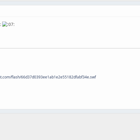
0nt.com/flash/66d37d0393ee1ab1e2e55182dfabf34e.swf