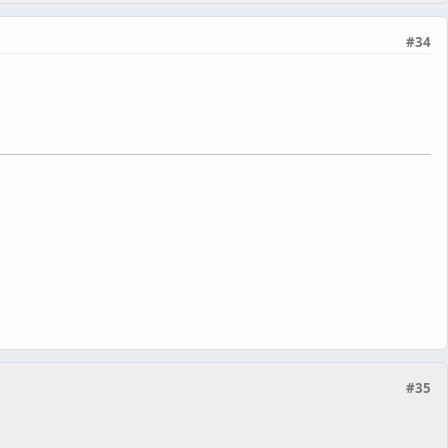
#34
#35