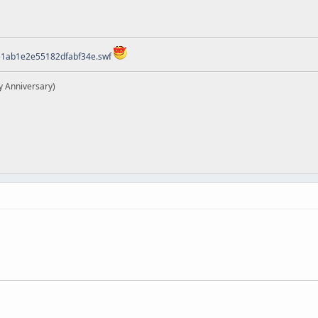
ee1ab1e2e55182dfabf34e.swf
y Anniversary)