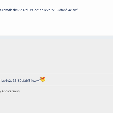
0nt.com/flash/66d37d0393ee1ab1e2e55182dfabf34e.swf
ee1ab1e2e55182dfabf34e.swf
y Anniversary)