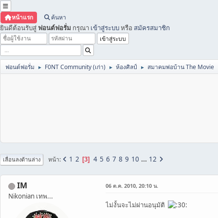
หน้าแรก
ค้นหา
ยินดีต้อนรับสู่
ฟอนต์ฟอรั่ม
กรุณา
เข้าสู่ระบบ
หรือ
สมัครสมาชิก
ฟอนต์ฟอรั่ม
F0NT Community (เก่า)
ห้องศิลป์
สมาคมพ่อบ้าน The Movie
►
►
►
1
2
4
5
6
7
8
9
10
...
12
หน้า
3
เลื่อนลงด้านล่าง
IM
06 ต.ค. 2010, 20:10 น.
Nikonian เทพ...
ไม่งั้นจะไม่ผ่านอนุมัติ