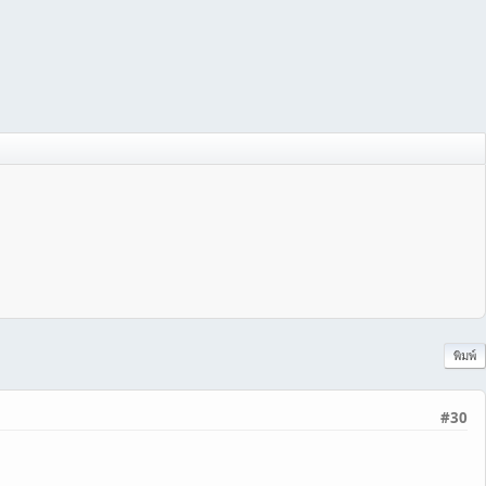
พิมพ์
#30