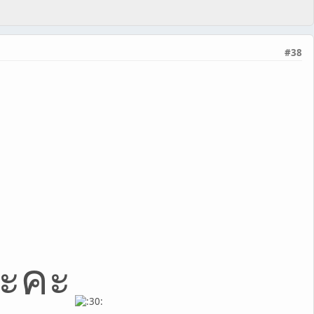
#38
นะคะ