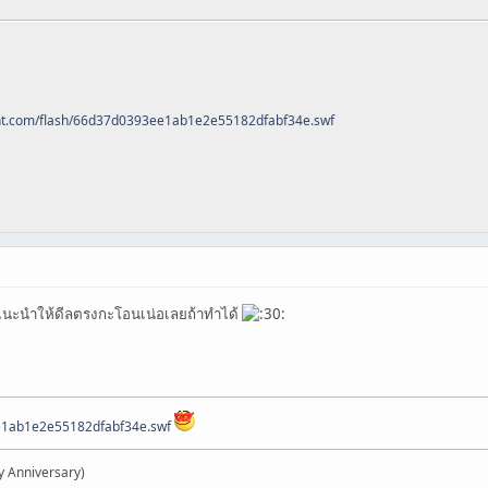
0nt.com/flash/66d37d0393ee1ab1e2e55182dfabf34e.swf
. แนะนำให้ดีลตรงกะโอนเน่อเลยถ้าทำได้
ee1ab1e2e55182dfabf34e.swf
y Anniversary)