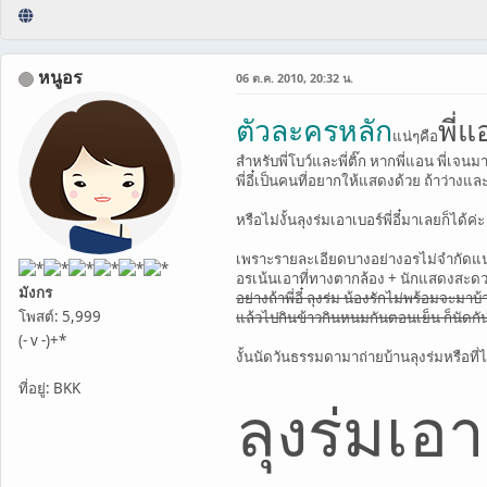
หนูอร
06 ต.ค. 2010, 20:32 น.
ตัวละครหลัก
พี่แ
แน่ๆคือ
สำหรับพี่โบว์และพี่ติ๊ก หากพี่แอน พี่เจน
พี่อี๋เป็นคนที่อยากให้แสดงด้วย ถ้าว่า
หรือไม่งั้นลุงร่มเอาเบอร์พี่อี๋มาเลยก็ได้ค่
เพราะรายละเอียดบางอย่างอรไม่จำกัดแน
อรเน้นเอาที่ทางตากล้อง + นักแสดงสะดว
มังกร
อย่างถ้าพี่อี๋ ลุงร่ม น้องรักไม่พร้อมจะมาบ
โพสต์: 5,999
แล้วไปกินข้าวกินหนมกันตอนเย็น ก็นัดกันที
(- v -)+*
งั้นนัดวันธรรมดามาถ่ายบ้านลุงร่มหรือที
ที่อยู่: BKK
ลุงร่มเ