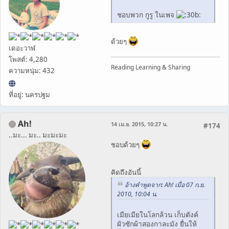
ชอบพวก กูรู ในเพจ
ด้วยๆ
เดอะวาฬ
โพสต์: 4,280
Reading Learning & Sharing
ความหนุ่ม: 432
ที่อยู่: นครปฐม
Ah!
14 เม.ย. 2015, 10:27 น.
#174
..มะ... มะ.. มะมะมะ
ชอบด้วยๆ
คิดถึงอันนี้
อ้างคำพูดจาก: Ah! เมื่อ 07 ก.ย.
2010, 10:04 น.
เมียเมียในโลกล้วน เก็บตังค์
ผัวซักผ้าสองกาละมัง ยื่นให้