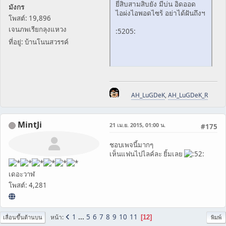
ยี่สิบสามสิบยัง มีบ่น อิดออด
มังกร
ไอผ่งไอพอดไซร้ อย่าได้ฝันถึงฯ
โพสต์: 19,896
เจนภพเรียกลุงแหวง
:5205:
ที่อยู่: บ้านโนนสวรรค์
AH_LuGDeK
,
AH_LuGDeK_R
MintJi
21 เม.ย. 2015, 01:00 น.
#175
ชอบเพจนี้มากๆ
เห็นแฟนไปไลค์ละ ยิ้มเลย
เดอะวาฬ
โพสต์: 4,281
1
...
5
6
7
8
9
10
11
หน้า
12
เลื่อนขึ้นด้านบน
พิมพ์