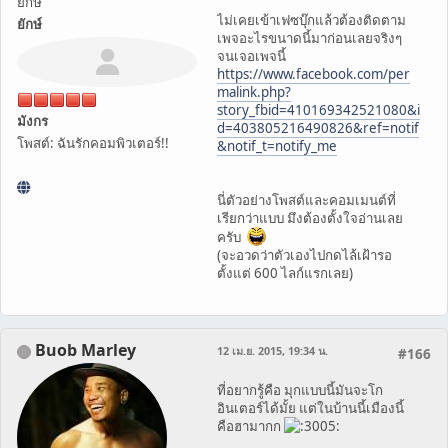
ยึกษ์
ไม่เคยเข้าเฟซบุ๊กแล้วต้องติดตาม
ยักษ์
เพจอะไรขนาดนี้มาก่อนเลยจริงๆ
จนเจอเพจนี้
https://www.facebook.com/per
malink.php?
story_fbid=410169342521080&i
มังกร
d=403805216490826&ref=notif
โพสต์: ฉันรักคอมพิวเตอร์!!
&notif_t=notify_me
นี่ตัวอย่างโพสต์และคอมเมนต์ที่
เรียกว่าแบบ มึงต้องตั้งใจอ่านเลย
ครับ
(จะอวดว่าตัวเองไปกดไล้เฝ้ารอ
ตั้งแต่ 600 ไลก์แรกเลย)
Buob Marley
12 เม.ย. 2015, 19:34 น.
#166
ที่อยากรู้คือ มุกแบบนี้มันจะโก
อินเตอร์ได้มั้ย แต่ในบ้านนี้เมืองนี้
คือฮามากก