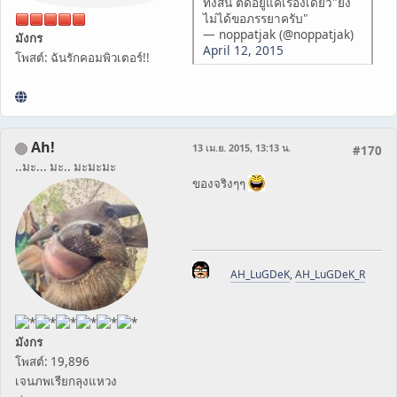
ทั้งสิ้น ติดอยู่แค่เรื่องเดียว"ยัง
ไม่ได้ขอภรรยาครับ"
— noppatjak (@noppatjak)
มังกร
April 12, 2015
โพสต์: ฉันรักคอมพิวเตอร์!!
Ah!
13 เม.ย. 2015, 13:13 น.
#170
..มะ... มะ.. มะมะมะ
ของจริงๆๆ
AH_LuGDeK
,
AH_LuGDeK_R
มังกร
โพสต์: 19,896
เจนภพเรียกลุงแหวง