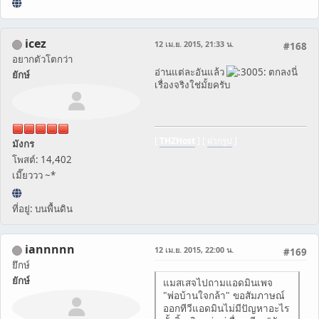
icez
12 เม.ย. 2015, 21:33 น.
#168
อยากตัวโตกว่า
อ่านแต่ละอันแล้ว
ตกลงนี่
ยักษ์
เรื่องจริงใช่มั้ยครับ
[
THZHost
] [
ฝากรูป
]
มังกร
โพสต์: 14,402
เมี๊ยววว ~*
ที่อยู่: บนพื้นดิน
iannnnn
12 เม.ย. 2015, 22:00 น.
#169
ยึกษ์
ยักษ์
แมสเสจไปถามแอดมินเพจ
"พ่อบ้านใจกล้า" ขอสัมภาษณ์
ออกทีวีแอดมินไม่มีปัญหาอะไร