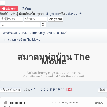
หน้าแรก
ค้นหา
ยินดีต้อนรับสู่
ฟอนต์ฟอรั่ม
กรุณา
เข้าสู่ระบบ
หรือ
สมัครสมาชิก
ฟอนต์ฟอรั่ม
F0NT Community (เก่า)
ห้องศิลป์
►
►
สมาคมพ่อบ้าน The Movie
►
สมาคมพ่อบ้าน The
Movie
เริ่มโพสต์โดย หนูอร, 06 ต.ค. 2010, 13:02 น.
0 สมาชิก และ 1 บุคคลทั่วไป กำลังเปิดอ่านโพสต์นี้
1
...
5
6
7
8
9
10
11
หน้า
12
เลื่อนลงด้านล่าง
พิมพ์
iannnnn
12 เม.ย. 2015, 18:33 น.
#165