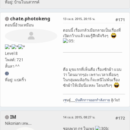
ที่อยู่: บ้านโนนสวรรค์
chate.photokeng
13 เม.ย. 2015, 20:15 น.
#171
ตอนนี้อ้วนเหมือน
ตอนนี้ เรื่องกลัวเมียกลายเป็นเรื่องที่
เปิดกว้างแล้ว ผมรู้สึกดีจริงๆ
Level 8
โพสต์: 721
ลั้นลา ^^
คือ มุขแรกที่เห็นคือ เรื่องซักผ้า แบบ
ว่า โดนมากๆอ่ะ เพราะเวลาเพื่อนๆ
ที่อยู่: แปดริ้ว
ในกลุ่มผมล้อกัน ก็จะหนีไม่พ้นเรื่อง
ซักผ้าให้เมียนี่แหละ โดนจริงๆ
เ
ช
ษฐ์___
บันทึกการออกกำลังกาย
สู้เว้ย!!
IM
14 เม.ย. 2015, 08:27 น.
#172
Nikonian เทพ...
ชอบพวก กูรู ในเพจ