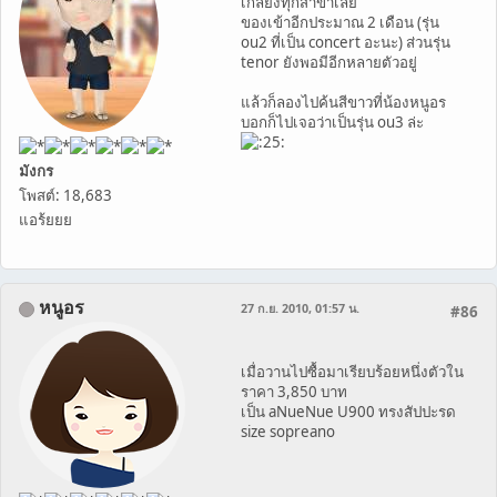
เกลี้ยงทุกสาขาเลย
ของเข้าอีกประมาณ 2 เดือน (รุ่น
ou2 ที่เป็น concert อะนะ) ส่วนรุ่น
tenor ยังพอมีอีกหลายตัวอยู่
แล้วก็ลองไปค้นสีขาวที่น้องหนูอร
บอกก็ไปเจอว่าเป็นรุ่น ou3 ล่ะ
มังกร
โพสต์: 18,683
แอร้ยยย
หนูอร
27 ก.ย. 2010, 01:57 น.
#86
เมื่อวานไปซื้อมาเรียบร้อยหนึ่งตัวใน
ราคา 3,850 บาท
เป็น aNueNue U900 ทรงสัปปะรด
size sopreano