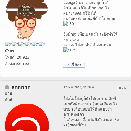
ลองดูแล้วเราอาจะสนุกก็ได้
ถ้าไม่สนุก ก็ไม่เสียหายอะไร
ผมก็เล่นดนตรีไม่ได้
ผมยังพออ้อมแอ้มกีต้าร์โปร่งเลย
ยิ่งมีกลุ่มเพื่อนเล่น มันจะยิ่งทำให้
อยากเล่น
และต่อไปจะเล่นได้เองแหละ
มังกร
โพสต์: 20,923
ลำพังเหง๊า เหงา
ออยอิชี่ ฮัดช่า!
iannnnn
17 ก.ย. 2010, 11:36 น.
#76
ยึกษ์
โป่งไม่โป่งตูก็ยังไม่เคยรอดสักที
ยักษ์
เคยหัดดีดแบบไม่รู้ขอดเชิดอะไร
หรอก เพื่อนสอนให้ดีดแบบจำ
ตำแหน่งเอา
ก็ได้เพลง "เอื้อมไม่ถึง" (สามคอร์ด
จบ) ของพี่ป้าง