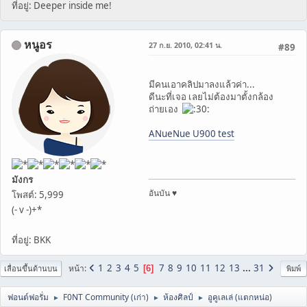
ที่อยู่: Deeper inside me!
หนูอร
27 ก.ย. 2010, 02:41 น.
#89
มีคนเอาคลิปมาลงแล้วค่า...
ดีนะที่เจอ เลยไม่ต้องมาตั้งกล้อง
ถ่ายเอง
ANueNue U900 test
มังกร
อันบัน ♥
โพสต์: 5,999
(- v -)+*
ที่อยู่: BKK
1
2
3
4
5
7
8
9
10
11
12
13
...
31
หน้า
6
เลื่อนขึ้นด้านบน
พิมพ์
ฟอนต์ฟอรั่ม
F0NT Community (เก่า)
ห้องศิลป์
อูคูเลเล่ (แตกหน่อ)
►
►
►