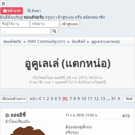
หน้าแรก
ค้นหา
ยินดีต้อนรับสู่
ฟอนต์ฟอรั่ม
กรุณา
เข้าสู่ระบบ
หรือ
สมัครสมาชิก
ฟอนต์ฟอรั่ม
F0NT Community (เก่า)
ห้องศิลป์
อูคูเลเล่ (แตกหน่อ)
►
►
►
อูคูเลเล่ (แตกหน่อ)
เริ่มโพสต์โดย ออยอิชี่, 08 ก.ย. 2010, 08:30 น.
0 สมาชิก และ 1 บุคคลทั่วไป กำลังเปิดอ่านโพสต์นี้
1
2
3
4
5
7
8
9
10
11
12
13
...
31
หน้า
6
เลื่อนลงด้านล่าง
พิมพ์
ออยอิชี่
17 ก.ย. 2010, 11:02 น.
#75
ลำโพงเสียงดัง
ต้องลองดูพี่เจน
จริงๆนะ