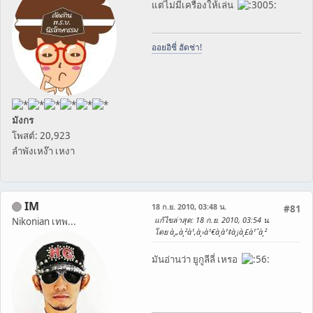
แต่ไม่มีเครื่องให้เล่น
ออยอิชี่ ฮัดช่า!
มังกร
โพสต์: 20,923
ลำพังเหง๊า เหงา
IM
18 ก.ย. 2010, 03:48 น.
#81
แก้ไขล่าสุด
: 18 ก.ย. 2010, 03:54 น.
Nikonian เทพ...
โดย à¸„à¸²à¹‚à¸›à¹€à¸­à¹‡à¸¡à¸£à¹ˆà¸²
มันอ่านว่า ยูกูลีลี่ เหรอ