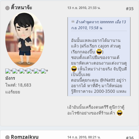
คิ้วหนาจ้ะ
13 ก.ย. 2010, 21:33 น.
#35
อ้างคำพูดจาก: iannnnn เมื่อ 13
ก.ย. 2010, 15:58 น.
อันนั้นแหละอยากได้มานาน
แล้ว (ฝรั่งเรียก cajon ส่วนตู
เรียกกลองปี๊บ
)
ชอบตั้งแต่ไปยืมของจานเต้
ยมาหัดเคาะตอนงานแต่งงานตู
เห็นไหมว่าง่ายจริง จับปุ๊บตี
เป็นปั๊บเลย
มังกร
ตอนนี้คุยกะคุณ @iNattt อยู่ว่า
โพสต์: 18,683
อยากได้ หาที่ดีๆ มาให้หน่อย
รู้สึกราคาจะ 2000-3500 แหละ
แอร้ยยย
เอ้าอันนั้นเครื่องดนตรีรึ ตูนึกว่าตู้
อะไรซักอย่างของที่ร้านเค้า
Romzaikyu
14 ก.ย. 2010, 00:21 น.
#36