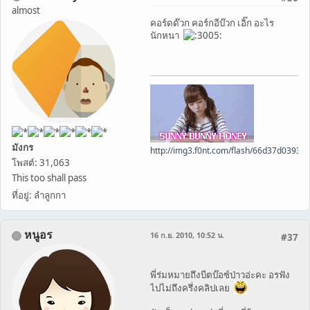
almost
คอร์ดด๊วก คอร์กอีบ๊วก เอิ๊ก อะไร
นักหนา
มังกร
http://img3.f0nt.com/flash/66d37d0393
โพสต์: 31,063
This too shall pass
ที่อยู่: ลำลูกกา
หนูอร
16 ก.ย. 2010, 10:52 น.
#37
พี่ร่มหมายถึงบีตบ๊อซ์ป่าวอ่ะคะ อรฟัง
ไปไม่ถึงครึ่งคลิปเลย