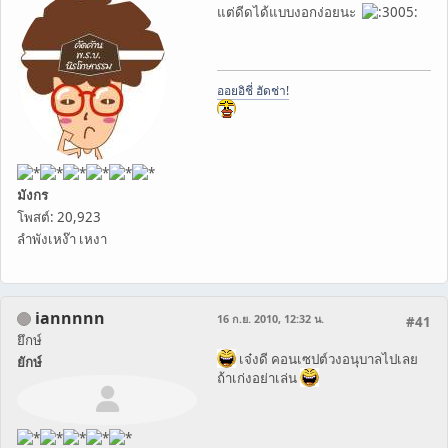
แต่ดีดได้แบบงอกง่อยนะ
ออยอิชี่ ฮัดช่า!
มังกร
โพสต์: 20,923
ลำพังเหง๊า เหงา
iannnnn
16 ก.ย. 2010, 12:32 น.
#41
ยึกษ์
เจ๋งดี คอนเซปต์วงอนุบาลไปเลย
ยักษ์
ถ้าเก่งอย่าเล่น