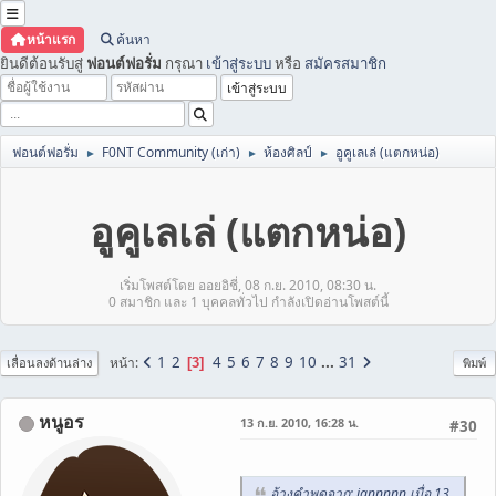
หน้าแรก
ค้นหา
ยินดีต้อนรับสู่
ฟอนต์ฟอรั่ม
กรุณา
เข้าสู่ระบบ
หรือ
สมัครสมาชิก
ฟอนต์ฟอรั่ม
F0NT Community (เก่า)
ห้องศิลป์
อูคูเลเล่ (แตกหน่อ)
►
►
►
อูคูเลเล่ (แตกหน่อ)
เริ่มโพสต์โดย ออยอิชี่, 08 ก.ย. 2010, 08:30 น.
0 สมาชิก และ 1 บุคคลทั่วไป กำลังเปิดอ่านโพสต์นี้
1
2
4
5
6
7
8
9
10
...
31
หน้า
3
เลื่อนลงด้านล่าง
พิมพ์
หนูอร
13 ก.ย. 2010, 16:28 น.
#30
อ้างคำพูดจาก: iannnnn เมื่อ 13