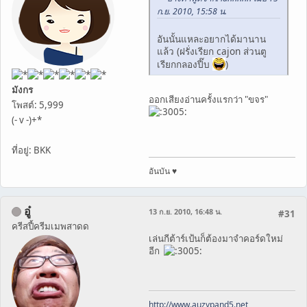
ก.ย. 2010, 15:58 น.
อันนั้นแหละอยากได้มานาน
แล้ว (ฝรั่งเรียก cajon ส่วนตู
เรียกกลองปี๊บ
)
มังกร
ออกเสียงอ่านครั้งแรกว่า "ขจร"
โพสต์: 5,999
(- v -)+*
ที่อยู่: BKK
อันบัน ♥
อู๋
13 ก.ย. 2010, 16:48 น.
#31
ครีสปี้ครีมเมพสาดด
เล่นกีต้าร์เป้นก็ต้องมาจำคอร์ดใหม่
อีก
http://www.auzypand5.net