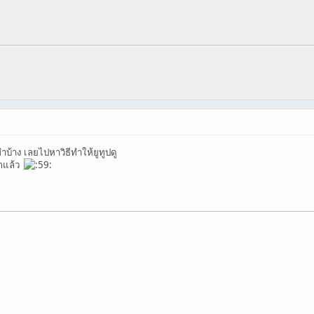
บ้าง เลยไปหาวิธีทำให้ยูทูปดู
โฮกแล้ว