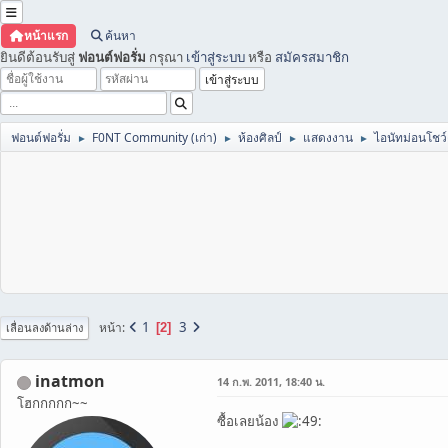
หน้าแรก
ค้นหา
ยินดีต้อนรับสู่
ฟอนต์ฟอรั่ม
กรุณา
เข้าสู่ระบบ
หรือ
สมัครสมาชิก
ฟอนต์ฟอรั่ม
F0NT Community (เก่า)
ห้องศิลป์
แสดงงาน
ไอนัทม่อนโชว
►
►
►
►
1
3
หน้า
2
เลื่อนลงด้านล่าง
inatmon
14 ก.พ. 2011, 18:40 น.
โฮกกกกก~~
ซื้อเลยน้อง