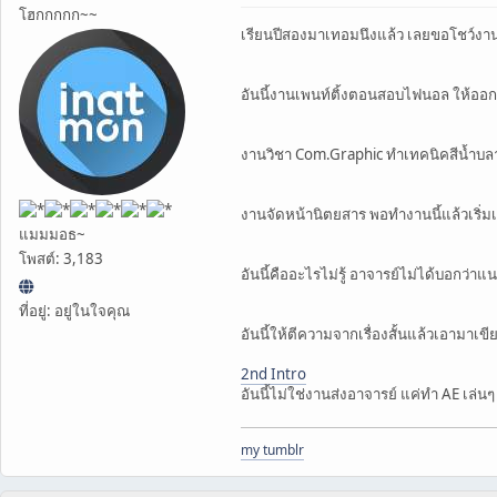
โฮกกกกก~~
เรียนปีสองมาเทอมนึงแล้ว เลยขอโชว์งานท
อันนี้งานเพนท์ติ้งตอนสอบไฟนอล ให้ออก
งานวิชา Com.Graphic ทำเทคนิคสีน้ำบล
งานจัดหน้านิตยสาร พอทำงานนี้แล้วเริ่
แมมมอธ~
โพสต์: 3,183
อันนี้คืออะไรไม่รู้ อาจารย์ไม่ได้บอกว่
ที่อยู่: อยู่ในใจคุณ
อันนี้ให้ตีความจากเรื่องสั้นแล้วเอามา
2nd Intro
อันนี้ไม่ใช่งานส่งอาจารย์ แค่ทำ AE เล่น
my tumblr