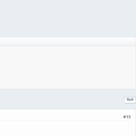
พิมพ์
#15