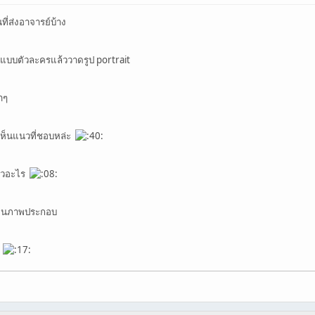
ี่ส่งอาจารย์บ้าง
แบบตัวละครแล้ววาดรูป portrait
าๆ
มเห็นแนวที่ชอบหล่ะ
าแนวอะไร
เขียนภาพประกอบ
ๆ