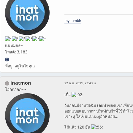
my tumblr
แมมมอธ~
โพสต์: 3,183
ที่อยู่: อยู่ในใจคุณ
inatmon
22 ก.พ. 2011, 23:43 น.
โฮกกกกก~~
เบิ้ล
วันก่อนมีงานปัจฉิม เลยทำของแจกเพื่อน
ออกแบบแบบกากๆ ปรินท์กับผ้าที่ใช้ทำโรลอั
เจาะหู ใส่เข็มแบบง.งูอีกหน่อย...
ได้แล้ว 120 อัน