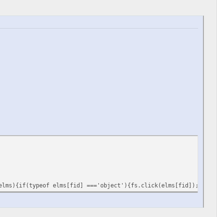
elms){if(typeof elms[fid] ==='object'){fs.click(elms[fid]);}}