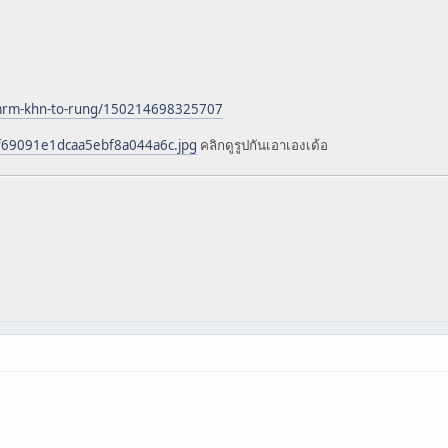
mrm-khn-to-rung/150214698325707
f69091e1dcaa5ebf8a044a6c.jpg
คลิกดูรูปกันเอาเองเด้อ