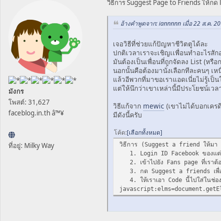
วิธีการ Suggest Page to Friends ให้กด li
อ้างคำพูดจาก: iannnnn เมื่อ 22 ส.ค. 20
เจอวิธีที่ช่วยแก้ปัญหาชีวิตตูได้ละ
ปกติเวลาเราจะเชิญเเพื่อนทำอะไรสัก
มันต้องเป็นเพื่อนที่ถูกจัดลง List (หรือ
นอกนั้นคือต้องมานั่งเลือกทีละคนๆ เห
แล้วอีพวกที่มาขอเราแอดเนี่ยไม่รู้เป็น
แต่ให้นึกว่าเขาเหล่านี้มีประโยชน์
มังกร
โพสต์: 31,627
วิธีแก้จาก
mewic
(เขาไม่ได้บอกเครด
faceblog.in.th â™¥
มีดังนี้ครับ
โค้ด
เลือกทั้งหมด
วิธีการ (Suggest a friend ให้มา
ที่อยู่: Milky Way
1. Login ID Facebook ของแต
2. เข้าไปยัง Fans page ที่เราต้อ
3. กด Suggest a friends เพื่อ
4. ให้เราเอา Code นี้ไปใส่ในช่อ
javascript:elms=document.getE