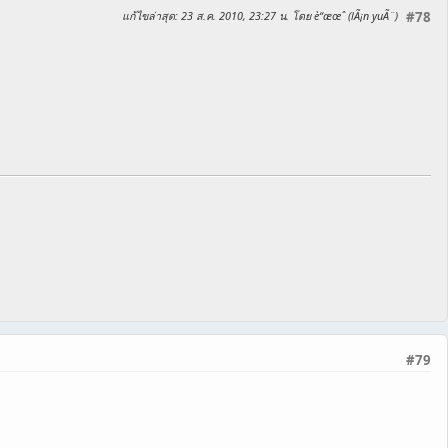
แก้ไขล่าสุด
: 23 ส.ค. 2010, 23:27 น. โดย è“æœˆ (lÃ¡n yuÃ¨)
#78
#79