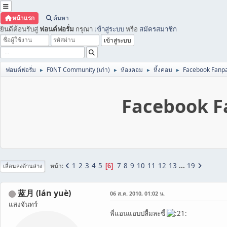
หน้าแรก
ค้นหา
ยินดีต้อนรับสู่
ฟอนต์ฟอรั่ม
กรุณา
เข้าสู่ระบบ
หรือ
สมัครสมาชิก
ฟอนต์ฟอรั่ม
F0NT Community (เก่า)
ห้องคอม
หิ้งคอม
Facebook Fanpa
►
►
►
►
Facebook Fa
1
2
3
4
5
7
8
9
10
11
12
13
...
19
หน้า
6
เลื่อนลงด้านล่าง
蓝月 (lán yuè)
06 ส.ค. 2010, 01:02 น.
แสงจันทร์
พี่แอนแอบปลื้มละซี้