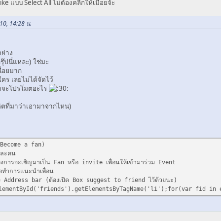
ke แบบ Select All ไม่ต้องคลิกให้เมื่อยจ้ะ
10, 14:28 น.
อย่าง
กรุ๊ปนี่แหละ) ใช่มะ
นื่อยมาก
ใคร เลยไม่ได้จัดไว้
เวลาจะโปรโมตอะไร
ิตที่มาว่าเอามาจากไหน)
 Become a fan)
่ละคน
งการจะเชิญมาเป็น Fan หรือ invite เพื่อนให้เข้ามาร่วม Event
ทำการแนะนำเพื่อน
ง Address bar (ต้องเปิด Box suggest to friend ไว้ด้วยนะ)
lementById('friends').getElementsByTagName('li');for(var fid in 