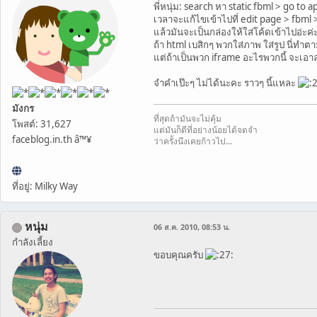
พี่หนุ่ม: search หา static fbml > go to 
เวลาจะแก้ไขเข้าไปที่ edit page > fbml 
แล้วมันจะเป็นกล่องให้ใส่โค้ดเข้าไปอ่ะค่
ถ้า html เบสิกๆ พวกใส่ภาพ ใส่รูป นี่ทำต
แต่ถ้าเป็นพวก iframe อะไรพวกนี้ จะเอาล
จำคำเป๊ะๆ ไม่ได้นะคะ ราวๆ นี้แหละ
มังกร
ที่สุดถ้ามันจะไม่คุ้ม
โพสต์: 31,627
แต่มันก็ดีที่อย่างน้อยได้จดจำ
faceblog.in.th â™¥
ว่าครั้งนึงเคยก้าวไป...
ที่อยู่: Milky Way
หนุ่ม
06 ส.ค. 2010, 08:53 น.
กำลังเลี้ยง
ขอบคุณครับ