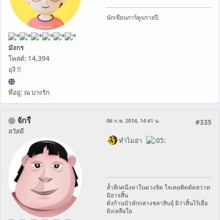
นักเขียนการ์ตูนรายปี
มังกร
โพสต์: 14,394
อุงิ !!
ที่อยู่: ณ บางรัก
จักรี
06 ก.พ. 2014, 14:41 น.
#335
สวัสดี
ทำไมอ่า
ล้ำลึกคนึงหาในดวงจิต ใจเคยคิดตัดสวาท
มิอาจสิ้น
ดั่งก้านบัวหักกลางชลาสินธุ์ ผิว่าสิ้นไร้เยื่อ
ยังเหลือใย