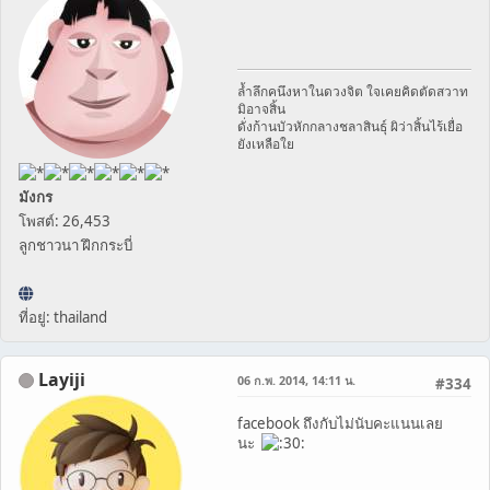
ล้ำลึกคนึงหาในดวงจิต ใจเคยคิดตัดสวาท
มิอาจสิ้น
ดั่งก้านบัวหักกลางชลาสินธุ์ ผิว่าสิ้นไร้เยื่อ
ยังเหลือใย
มังกร
โพสต์: 26,453
ลูกชาวนา ฝึกกระบี่
ที่อยู่: thailand
Layiji
06 ก.พ. 2014, 14:11 น.
#334
facebook ถึงกับไม่นับคะแนนเลย
นะ