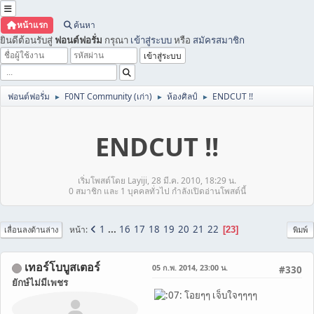
หน้าแรก
ค้นหา
ยินดีต้อนรับสู่
ฟอนต์ฟอรั่ม
กรุณา
เข้าสู่ระบบ
หรือ
สมัครสมาชิก
ฟอนต์ฟอรั่ม
F0NT Community (เก่า)
ห้องศิลป์
ENDCUT !!
►
►
►
ENDCUT !!
เริ่มโพสต์โดย Layiji, 28 มี.ค. 2010, 18:29 น.
0 สมาชิก และ 1 บุคคลทั่วไป กำลังเปิดอ่านโพสต์นี้
1
...
16
17
18
19
20
21
22
หน้า
23
เลื่อนลงด้านล่าง
พิมพ์
เทอร์โบบูสเตอร์
05 ก.พ. 2014, 23:00 น.
#330
ยักษ์ไม่มีเพชร
โอยๆๆ เจ็บใจๆๆๆๆ