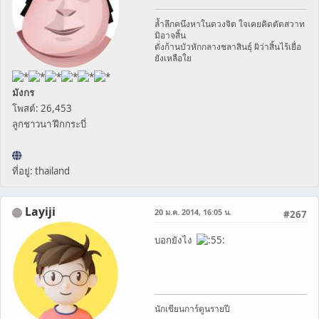
ล้ำลึกคนึงหาในดวงจิต ใจเคยคิดตัดสวาท
มิอาจสิ้น
ดั่งก้านบัวหักกลางชลาสินธุ์ ผิว่าสิ้นไร้เยื่อ
ยังเหลือใย
มังกร
โพสต์: 26,453
ลูกชาวนา ฝึกกระบี่
ที่อยู่: thailand
Layiji
20 ม.ค. 2014, 16:05 น.
#267
บอกยังไง
นักเขียนการ์ตูนรายปี