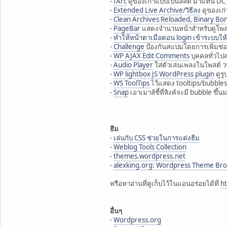
-
fArc
ดูของเก่าแบบเป็นลิสต์ มาแทน DC'
-
Extended Live Archive
/
วิธีลง
ดูของเก่
-
Clean Archives Reloaded, Binary Bons
-
PageBar
แสดงจำนวนหน้าสำหรับดูโพส
-
ทำให้หน้าตาเมื่อตอน login เข้าระบบใ
-
Challenge
ป้องกันสแปมโดยการเพิ่มช่
-
WP AJAX Edit Comments
บุคคลทั่วไป
-
Audio Player
ใส่ตัวเล่นเพลงในโพสต์ 
-
WP lightbox JS WordPress plugin
ดูร
-
WS ToolTips
ไว้แสดง tooltips/bubbles 
-
Snap
เอาเมาส์ชี้ที่ลิงค์จะมี bubble ขึ
ธีม
-
เล่นกับ CSS ช่วยในการแต่งธีม
-
Weblog Tools Collection
-
themes.wordpress.net
-
alexking.org: Wordpress Theme Br
หรือหาอ่านที่ตูเก็บไว้ในแอนอร่อยได้ที่
h
อื่นๆ
-
Wordpress.org