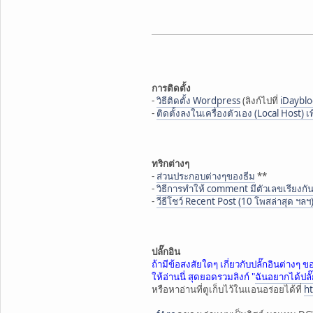
การติดตั้ง
-
วิธีติดตั้ง Wordpress
(ลิงก์ไปที่
iDaybl
-
ติดตั้งลงในเครื่องตัวเอง (Local Host)
ทริกต่างๆ
-
ส่วนประกอบต่างๆของธีม
**
-
วิธีการทำให้ comment มีตัวเลขเรียงกัน
-
วีธีโชว์ Recent Post (10 โพสล่าสุด ฯลฯ
ปลั๊กอิน
ถ้ามีข้อสงสัยใดๆ เกี่ยวกับปลั๊กอินต่างๆ
ให้อ่านนี่ สุดยอดรวมลิงก์ "
ฉันอยากได้ปลั๊ก
หรือหาอ่านที่ตูเก็บไว้ในแอนอร่อยได้ที่
ht