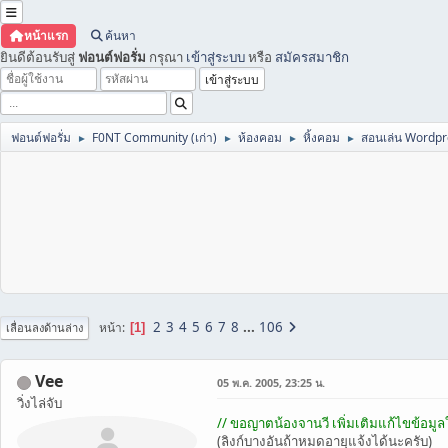
หน้าแรก
ค้นหา
ยินดีต้อนรับสู่
ฟอนต์ฟอรั่ม
กรุณา
เข้าสู่ระบบ
หรือ
สมัครสมาชิก
ฟอนต์ฟอรั่ม
F0NT Community (เก่า)
ห้องคอม
หิ้งคอม
สอนเล่น Wordpr
►
►
►
►
2
3
4
5
6
7
8
...
106
หน้า
1
เลื่อนลงด้านล่าง
Vee
05 พ.ค. 2005, 23:25 น.
วิ่งไล่จับ
// ขอญาตน้องจานวี เพิ่มเติมแก้ไขข้อมู
(ลิงก์บางอันถ้าหมดอายุแจ้งได้นะครับ)