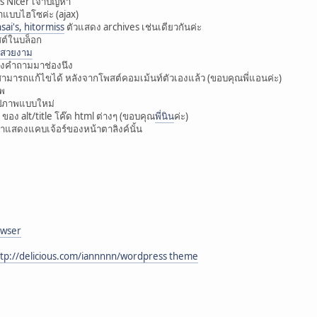
s Nicer เจ้าปัญหา
าแบบไฮโซค่ะ (ajax)
ai's, hitormiss
ตัวแสดง archives เช่นเดียวกันค่ะ
ต์ในบล็อก
ห้สวยงาม
องคำถามมาช่องนึง
สามารถแก้ไขได้ หลังจากโพสต์คอมเม้นท์ตัวเองแล้ว (ขอบคุณพี่แอนค่ะ)
วพ
ูปภาพแบบใหม่
ของ alt/title โค๊ด html ต่างๆ (ขอบคุณ
พี่นิน
ค่ะ)
้นมาแสดงแคบเจ้อร์ของหน้าตาลิงค์นั้น
owser
ttp://delicious.com/iannnnn/wordpress theme