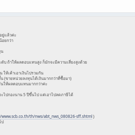
ู่แล้วค่ะ
น้อยกว่า
ุน
ดับ ถ้าให้ผลตอบแทนสูง ก็มักจะมีความเสี่ยงสูงด้วย
ุน ให้เค้าเอาเงินไปรวมกัน
น (ขายหน่วยลงทุนได้เงินมากกว่าที่ซื้อมา)
้มันให้ผลตอบแทนมากกว่าค่ะ
นจะไปกองนาน 5 ปีขึ้นไป แต่เอาไปลดภาษีได้
//www.scb.co.th/th/nws/abt_nws_080826-sff.shtml
)
ดไป