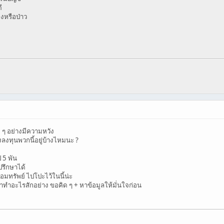
ี
ยงหรือป่าว
 ๆ อย่างมีความหวัง
งลงทุนพวกนี้อยู่บ้างไหมนะ ?
ป 5 พัน
ปรึกษาได้
ออมทรัพย์ ไปโปะไว้ในนี้น่ะ
ึงมาทำอะไรสักอย่าง ขอคิด ๆ + หาข้อมูลให้มั่นใจก่อน