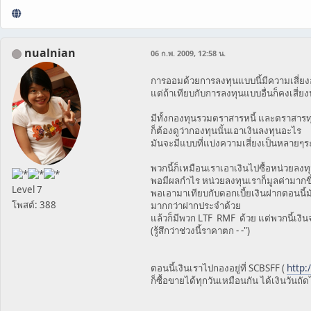
nualnian
06 ก.พ. 2009, 12:58 น.
การออมด้วยการลงทุนแบบนี้มีความเสี่ยงอย
แต่ถ้าเทียบกับการลงทุนแบบอื่นก็คงเสี่ยง
มีทั้งกองทุนรวมตราสารหนี้ และตราสารท
ก็ต้องดูว่ากองทุนนั้นเอาเงินลงทุนอะไร
มันจะมีแบบที่แบ่งความเสี่ยงเป็นหลายๆระ
พวกนี้ก็เหมือนเราเอาเงินไปซื้อหน่วยลงท
พอมีผลกำไร หน่วยลงทุนเราก็มูลค่ามากขึ้
Level 7
พอเอามาเทียบกับดอกเบี้ยเงินฝากตอนนี
โพสต์: 388
มากกว่าฝากประจำด้วย
แล้วก็มีพวก LTF RMF ด้วย แต่พวกนี้เงิ
(รู้สึกว่าช่วงนี้ราคาตก - -")
ตอนนี้เงินเราไปกองอยู่ที่ SCBSFF (
http:
ก็ซื้อขายได้ทุกวันเหมือนกัน ได้เงินวันถั