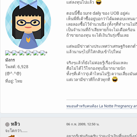
แต่ลงทุนไปแล้ว
ตอนนี้ซื้อ sure daily ของ UOB อยู่ค่ะ
เห็นพี่ที่เค้าซื้ออยู่บอกว่าได้ผลตอบแทนม
เลยลองซื้อไว้จำนวนนึง (ทั้งๆที่ทำงานไม่ถ
เป็นจำนวนที่ถ้าเสียหายก็จะไม่เดือดร้อน
ถ้าขายกองทุน จะได้เงินวันรุ่งขึ้นเลย
แต่พอมีข่าวต่างประเทศว่าเศรษฐกิจตกต่
แล้วนานๆไปก็ใส่กลับเข้าไปใหม่
มังกร
จริงๆแล้วก็ยังไม่ค่อยรู้เรื่องนั่นแหละ
โพสต์: 6,928
คือไม่ได้ไว้ใจกองทุนนี่มากมายนัก
(@^.^@)
ทั้งๆที่เค้าว่า(เค้าไหนไม่รู้) ความเสี่ยงมั
แต่เวลามีข่าวทีก็กลัวทุกที
ที่อยู่: ไทย
หมอนสำหรับคนท้อง La Notte Pregnancy an
หลิว
06 ก.พ. 2009, 12:50 น.
จะโตกว่า.....
อยากรู้เช่นกันครับ ว่าจะนำเงินที่นอนนิ่ง