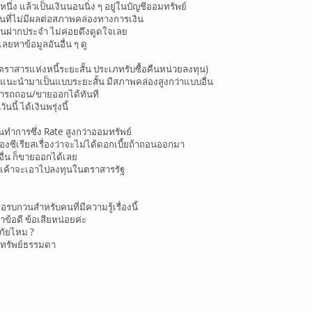
ึ่ง แล้วเป็นเงินนอนนิ่ง ๆ อยู่ในบัญชีออมทรัพย์
งินที่ไม่มีผลต่อสภาพคล่องทางการเงิน
งินฝากประจำ ไม่ค่อยดึงดูดใจเลย
ลยหาข้อมูลอันอื่น ๆ ดู
สารแห่งหนี้ระยะสั้น ประเภทรับซื้อคืนหน่วยลงทุน)
เค้าแนะนำมาเป็นแบบระยะสั้น มีสภาพคล่องสูงกว่าแบบอื่น
สามารถถอน/ขายออกได้ทันที
้ ได้เงินพรุ่งนี้
วันทำการซึ่ง Rate สูงกว่าออมทรัพย์
งซีเรียสเรื่องว่าจะไม่ได้ดอกเบี้ยถ้าถอนออกมา
อื่น ก็ขายออกได้เลย
นี้เค้าจะเอาไปลงทุนในตราสารรัฐ
อรบกวนสำหรับคนที่มีความรู้เรื่องนี้
้อดี ข้อเสียหน่อยค่ะ
ภัยไหม ?
อมทรัพย์ธรรมดา