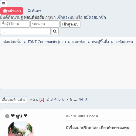
หน้าแรก
ค้นหา
ยินดีต้อนรับสู่
ฟอนต์ฟอรั่ม
กรุณา
เข้าสู่ระบบ
หรือ
สมัครสมาชิก
ฟอนต์ฟอรั่ม
F0NT Community (เก่า)
แตกฟอง
กระจู๋ขึ้นหิ้ง
ลงทุ้นลงทุน
►
►
►
►
2
3
4
5
6
7
8
...
44
หน้า
1
เลื่อนลงด้านล่าง
❤ ตูน ❤
06 ก.พ. 2009, 12:22 น.
มีเรื่องมาปรึกษาค่ะ เกี่ยวกับการลงทุน