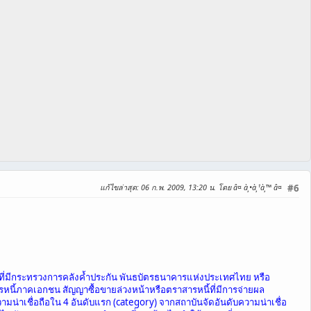
แก้ไขล่าสุด
: 06 ก.พ. 2009, 13:20 น. โดย â¤ à¸•à¸¹à¸™ â¤
#6
ิจที่มีกระทรวงการคลังค้ำประกัน พันธบัตรธนาคารแห่งประเทศไทย หรือ
ารหนี้ภาคเอกชน สัญญาซื้อขายล่วงหน้าหรือตราสารหนี้ที่มีการจ่ายผล
ามน่าเชื่อถือใน 4 อันดับแรก (category) จากสถาบันจัดอันดับความน่าเชื่อ