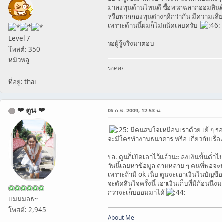
มาลงทุนด้านไหนดี ซื้อพวกฉลากออมสินด
หรือพวกกองทุนต่างๆดีกว่ากัน มีความเสี่
เพราะด้านนี้ผมก็ไม่ถนัดเลยครับ
Level 7
รอผู้รู้จริงมาตอบ
โพสต์: 350
หมิวหลู
รอคอย
ที่อยู่: thai
❤ ตูน ❤
06 ก.พ. 2009, 12:53 น.
มีคนสนใจเหมือนเราด้วย เย้ ๆ รอ
จะมีใครทำงานธนาคาร หรือ เกี่ยวกับเรื่อ
ปล. ตูนก็เปิดเอาไว้แล้วนะ ลงเงินขั้นต่ำไ
วันนี้เลยหาข้อมูล ถามหลาย ๆ คนที่พอจะ
เพราะถ้ามี ok เนี่ย ตูนจะเอาเงินในบัญชี
จะตัดสินใจครั้งนี้ เอาเงินเก็บที่มีก้อนน
กว่าจะเก็บออมมาได้
แมมมอธ~
โพสต์: 2,945
About Me