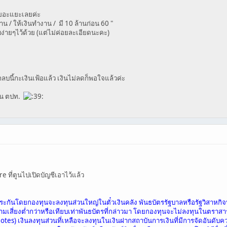
นเยอะแยะเลยค่ะ
าน / ให้เงินทำงาน / มี 10 ล้านก่อน 60 "
ง่ายๆไว้ด้วย (แต่ไม่ค่อยละเอียดนะคะ)
บกลบนี้กะเงินเฟ้อแล้ว เงินไม่ลดก็พอใจแล้วค่ะ
ุ้น ตปท.
 ที่ตูนไปเปิดบัญชีเอาไว้แล้ว
ประกันโดยกองทุนจะลงทุนส่วนใหญ่ในตั๋วเงินคลัง พันธบัตรรัฐบาลหรือรัฐวิสาหก
ความเสี่ยงต่ำกว่าหรือเทียบเท่าพันธบัตรที่กล่าวมา โดยกองทุนจะไม่ลงทุนในตราส
es) เงินลงทุนส่วนที่เหลือจะลงทุนในเงินฝากสถาบันการเงินที่มีการจัดอันดับคว