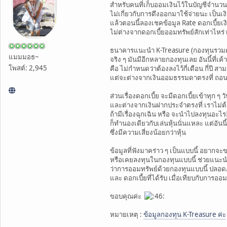
สำหรับคนที่เก็บออมเงินไว้ในบัญชีจำนวนหน
ไม่เกี่ยวกับการดึงออกมาใช้จ่ายนะ เป็นเ
แล้วตอนนี้ลองเชคข้อมูล Rate ดอกเบี้ยเ
ไม่ต่างจากดอกเบี้ยออมทรัพย์สักเท่าไหร่ เ
ธนาคารแนะนำ K-Treasure (กองทุนรวมตรา
แมมมอธ~
จริง ๆ มันมีอีกหลายกองทุนเลย อันนี้ที่
โพสต์: 2,945
คือ ไม่กำหนดว่าต้องลงไว้กี่เดือน กี่ปี 
แต่จะต่างจากเงินออมธรรมดาตรงที่ ถอนวันนี
ส่วนเรื่องดอกเบี้ย จะมีดอกเบี้ยเข้าทุก ๆ 
และต่างจากเงินฝากประจำตรงที่ เราไม่ต้อ
ถ้ามีเรื่องฉุกเฉิน หรือ จะนำไปลงทุนอะไร
ก็ทำนองเดียวกับเล่นหุ้นนั่นแหละ แต่อัน
ซึ่งมีความเสี่ยงน้อยกว่าหุ้น
ข้อมูลที่ฟังมาคร่าว ๆ เป็นแบบนี้ อยากจะข
หรือเคยลงทุนในกองทุนแบบนี้ ช่วยแนะนำข
ว่าการออมทรัพย์ด้วยกองทุนแบบนี้ ปลอด
และ ดอกเบี้ยที่ได้รับ เมื่อเทียบกับการอ
ขอบคุณค่ะ
หมายเหตุ :
ข้อมูลกองทุน K-Treasure ค่ะ