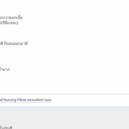
ากกว่าดอกเบี้ย
ึงปีนี่แหละ)
ำที ก็ถอนออกมาที
นต่ำมาก
d Nursing Pillow หมอนจัดท่านอน
ๆในบัญชี