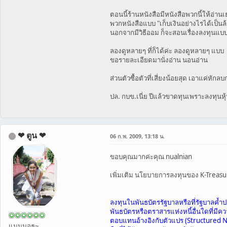
ตอนนี้ร้านหนังสือมีหนังสือพวกนี้ให้อ่า
พวกหนังสือแบบ "เก็บเงินอย่างไรได้เป็นล้
นอกจากมีวิธีออม ก็จะสอนเรื่องลงทุนแบบ
ลองดูหลายๆ ที่ก็ได้ค่ะ ลองดูหลายๆ แบบ
ขอรายละเอียดมานั่งอ่าน นอนอ่าน
ส่วนตัวซื้อตัวที่เสี่ยงน้อยสุด เอาแค่หักล
ปล. กบข.เนี่ย ปีแล้วขาดทุนเพราะลงทุนห
❤ ตูน ❤
06 ก.พ. 2009, 13:18 น.
ขอบคุณมากค่ะคุณ nualnian
เพิ่มเติม นโยบายการลงทุนของ K-Treasure
ลงทุนในพันธบัตรรัฐบาลหรือที่รัฐบาลค้ำ
พันธบัตรหรือตราสารแห่งหนี้อื่นใดที่มี
ตอบแทนอ้างอิงกับตัวแปร (Structured Not
แมมมอธ~