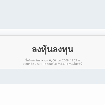
ลงทุ้นลงทุน
เริ่มโพสต์โดย ❤ ตูน ❤, 06 ก.พ. 2009, 12:22 น.
0 สมาชิก และ 1 บุคคลทั่วไป กำลังเปิดอ่านโพสต์นี้