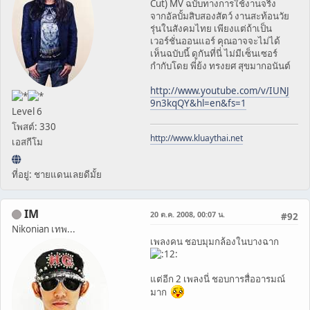
Cut) MV ฉบับทางการใช้งานจริง
จากอัลบั้มสิบสองสัตว์ งานสะท้อนวัย
รุ่นในสังคมไทย เพียงแต่ถ้าเป็น
เวอร์ชั่นออนแอร์ คุณอาจจะไม่ได้
เห็นฉบับนี้ ดูกันที่นี่ ไม่มีเซ็นเซอร์
กำกับโดย พี่ย้ง ทรงยศ สุขมากอนันต์
http://www.youtube.com/v/IUNJ
9n3kqQY&hl=en&fs=1
Level 6
โพสต์: 330
http://www.kluaythai.net
เอสกีโม
ที่อยู่: ชายแดนเลยดีมั้ย
IM
20 ต.ค. 2008, 00:07 น.
#92
Nikonian เทพ...
เพลงคน ชอบมุมกล้องในบางฉาก
แต่อีก 2 เพลงนี่ ชอบการสื่ออารมณ์
มาก