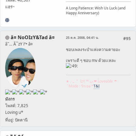
แฮร่~
A Long Patience: Wish Us Luck (and
Happy Anniversary)
â¤ NoOIzY&Tad â¤
25 ต.ค. 2008, 04:41 น.
#95
â˜… Ã¯zY ïº• â¤
ชอบเพลงระบำแห่งความตายอะ
เพราะดี ๆ ชอบ mv ด้วยเเหละ
★ .･。゜ïzY ™ ﺕ ❤ Loveable ☂
` Mode : รักเธอ *
T&I
มังกร
โพสต์: 7,825
Loving u*
ที่อยู่: ปัตตานี