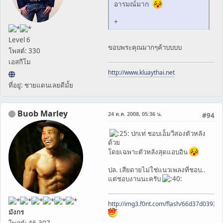
อารมณ์มาก
+
Level 6
ขอบพระคุณมากๆค้าบบบบ
โพสต์: 330
เอสกีโม
http://www.kluaythai.net
ที่อยู่: ชายแดนเลยดีมั้ย
Buob Marley
24 ต.ค. 2008, 05:36 น.
#94
ปกเท่่ ชอบเอ็มวีสองตัวหลัง
ด้วย
โดยเฉพาะตัวหลังสุดแอบอิน
ปล. เสียดายไม่ใช่แนวเพลงที่ชอบ..
แต่ชอบงานนะครับ
http://img3.f0nt.com/flash/66d37d0393
มังกร
โพสต์: 46,307