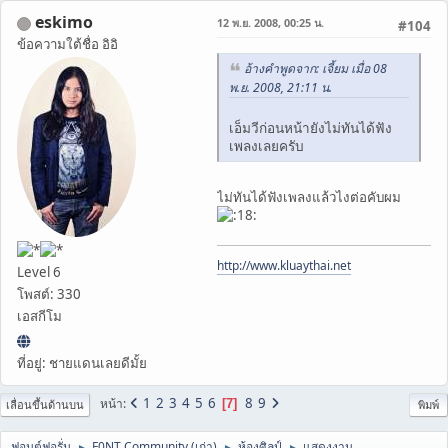
eskimo
12 พ.ย. 2008, 00:25 น.
#104
ข้อความใต้ชื่อ อิอิ
อ้างคำพูดจาก: เจี้ยม เมื่อ 08
พ.ย. 2008, 21:11 น.
เอ็มวีก่อนหน้ายังไม่ทันได้ฟัง
เพลงเลยครับ
ไม่ทันได้ฟังเพลงแล้วไงต่อคับผม
http://www.kluaythai.net
Level 6
โพสต์: 330
เอสกีโม
ที่อยู่: ชายแดนเลยดีมั้ย
1
2
3
4
5
6
8
9
หน้า
7
เลื่อนขึ้นด้านบน
พิมพ์
ฟอนต์ฟอรั่ม
F0NT Community (เก่า)
ห้องศิลป์
แสดงงาน
►
►
►