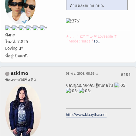
ทำแต่ละอย่าง กบว.
/
มังกร
★ .･。゜ïzY ™ ﺕ ❤ Loveable ☂
` Mode : รักเธอ *
T&I
โพสต์: 7,825
Loving u*
ที่อยู่: ปัตตานี
eskimo
08 พ.ย. 2008, 08:53 น.
#101
ข้อความใต้ชื่อ อิอิ
ขอบคุณมากๆคับ สู้กันต่อไป
http://www.kluaythai.net