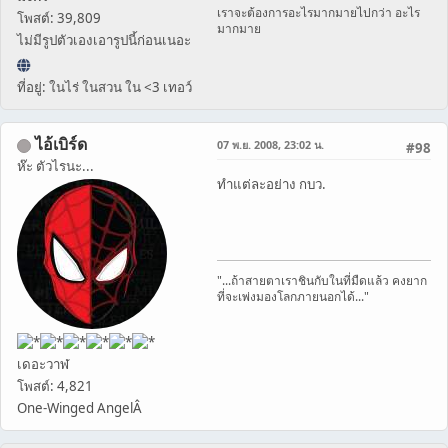
เราจะต้องการอะไรมากมายไปกว่า อะไร
โพสต์: 39,809
มากมาย
ไม่มีรูปตัวเองเอารูปนี้ก่อนเนอะ
ที่อยู่: ในไร่ ในสวน ใน <3 เทอว์
ไอ้เบิร์ด
07 พ.ย. 2008, 23:02 น.
#98
ห๊ะ ตัวไรนะ...
ทำแต่ละอย่าง กบว.
"...ถ้าสายตาเราชินกับในที่มืดแล้ว คงยาก
ที่จะเพ่งมองโลกภายนอกได้..."
เดอะวาฬ
โพสต์: 4,821
One-Winged AngelÂ