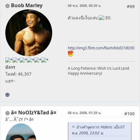
Buob Marley
08 พ.ย. 2008, 00:29 น.
#99
ตัวแดงนี่เจ็บแสบ
http://img3.f0nt.com/flash/66d37d0393
มังกร
A Long Patience: Wish Us Luck (and
Happy Anniversary)
โพสต์: 46,307
แฮร่~
â¤ NoOIzY&Tad â¤
08 พ.ย. 2008, 01:29 น.
#100
â˜… Ã¯zY ïº• â¤
อ้างคำพูดจาก: Hideric เมื่อ 07
พ.ย. 2008, 23:02 น.