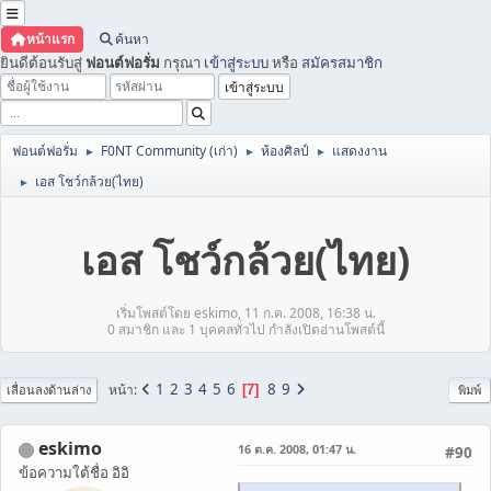
หน้าแรก
ค้นหา
ยินดีต้อนรับสู่
ฟอนต์ฟอรั่ม
กรุณา
เข้าสู่ระบบ
หรือ
สมัครสมาชิก
ฟอนต์ฟอรั่ม
F0NT Community (เก่า)
ห้องศิลป์
แสดงงาน
►
►
►
เอส โชว์กล้วย(ไทย)
►
เอส โชว์กล้วย(ไทย)
เริ่มโพสต์โดย eskimo, 11 ก.ค. 2008, 16:38 น.
0 สมาชิก และ 1 บุคคลทั่วไป กำลังเปิดอ่านโพสต์นี้
1
2
3
4
5
6
8
9
หน้า
7
เลื่อนลงด้านล่าง
พิมพ์
eskimo
16 ต.ค. 2008, 01:47 น.
#90
ข้อความใต้ชื่อ อิอิ