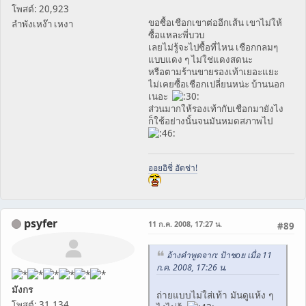
โพสต์: 20,923
ขอซื้อเชือกเขาต่ออีกเส้น เขาไม่ให้
ลำพังเหง๊า เหงา
ซื้อแหละพี่บวบ
เลยไม่รู้จะไปซื้อที่ไหน เชือกกลมๆ
แบบแดง ๆ ไม่ใช่แดงสดนะ
หรือตามร้านขายรองเท้าเยอะแยะ
ไม่เคยซื้อเชือกเปลี่ยนหน่ะ บ้านนอก
เนอะ
ส่วนมากให้รองเท้ากับเชือกมายังไง
ก็ใช้อย่างนั้นจนมันหมดสภาพไป
ออยอิชี่ ฮัดช่า!
psyfer
11 ก.ค. 2008, 17:27 น.
#89
อ้างคำพูดจาก: ป้าชoย เมื่อ 11
ก.ค. 2008, 17:26 น.
มังกร
ถ่ายแบบไม่ใส่เท้า มันดูแห้ง ๆ
โพสต์: 31,134