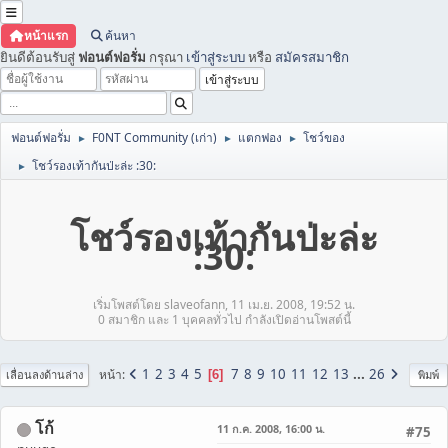
หน้าแรก
ค้นหา
ยินดีต้อนรับสู่
ฟอนต์ฟอรั่ม
กรุณา
เข้าสู่ระบบ
หรือ
สมัครสมาชิก
ฟอนต์ฟอรั่ม
F0NT Community (เก่า)
แตกฟอง
โชว์ของ
►
►
►
โชว์รองเท้ากันป่ะล่ะ :30:
►
โชว์รองเท้ากันป่ะล่ะ
:30:
เริ่มโพสต์โดย slaveofann, 11 เม.ย. 2008, 19:52 น.
0 สมาชิก และ 1 บุคคลทั่วไป กำลังเปิดอ่านโพสต์นี้
1
2
3
4
5
7
8
9
10
11
12
13
...
26
หน้า
6
เลื่อนลงด้านล่าง
พิมพ์
โก้
11 ก.ค. 2008, 16:00 น.
#75