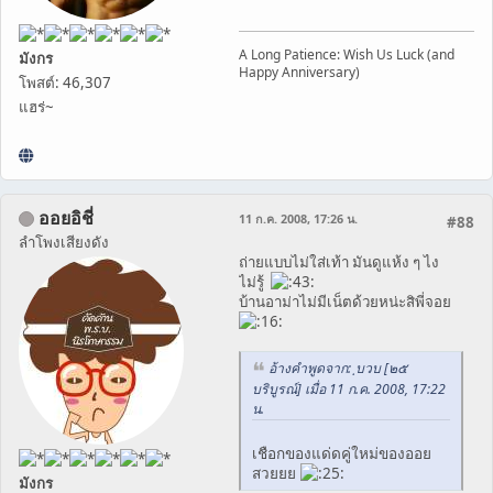
A Long Patience: Wish Us Luck (and
มังกร
Happy Anniversary)
โพสต์: 46,307
แฮร่~
ออยอิชี่
11 ก.ค. 2008, 17:26 น.
#88
ลำโพงเสียงดัง
ถ่ายแบบไม่ใส่เท้า มันดูแห้ง ๆ ไง
ไม่รู้
บ้านอาม่าไม่มีเน็ตด้วยหน่ะสิพี่จอย
อ้างคำพูดจาก: ฺบวบ [๒๕
บริบูรณ์] เมื่อ 11 ก.ค. 2008, 17:22
น.
เชือกของแด่ดคู่ใหม่ของออย
สวยยย
มังกร