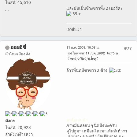
โพสต์: 45,610
และมันเป็นข้างขวาทั้ง 2 เบอร์ค่ะ
...
เลวยั้นเงา
ออยอิชี่
11 ก.ค. 2008, 16:08 น.
#77
แก้ไขล่าสุด
: 11 ก.ค. 2008, 16:15 น.
ลำโพงเสียงดัง
โดย à¸›à¹‰à¸²à¸Šoà¸¢
อ้าวพี่นัทมีขาขวา 2 ข้าง
อะล้อเล่นน้า
มังกร
ภาพมันหลอน ๆ นิดนึงนะครับ
โพสต์: 20,923
ดูไปดูมา เหมือนใครมาเพ้นท์เท้ารา
ลำพังเหง๊า เหงา
เลยเนอะ ของจริงเป็นสีส้มอ่อนนะ