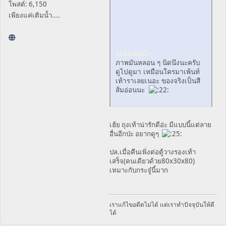
โพสต์: 6,150
เพียงแค่เติมน้ำ....
อะล้อเล่นน้า
ภาพมันหลอน ๆ นิดนึงนะครับ
ดูไปดูมา เหมือนใครมาเพ้นท์
เท้าราเลยเนอะ ของจริงเป็นสี
ส้มอ่อนนะ
เฮ้ย ถุงเท้าน่ารักดีอ่ะ มีแบบนี้แต่ลาย
อื่นอีกป่ะ อยากดูๆ
ปล.เมื่อคืนเพิ่งต่อตู้วางรองเท้า
เสร็จ(คนเดียวด้วย80x30x80)
เหมาะกับกระจู๋นี้มาก
เราแก้ไขอดีตไม่ได้ แต่เราทำปัจจุบันให้ดี
ได้