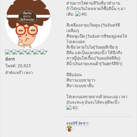
ส่วนมากใส่ตามสีวันที่มาทำงาน
ถ้าใส่จนวันไหนขาดก็ซื้อสีนั้น ๆ มา
เติม
สีเหลืองลายแร็คคูน (วันจันทร์สี
เหลือง)
สีชมพูแป๊ด (วันอังคารสีชมพู)เคยใส่
ไปเตะบอล
สีเขียวลายใบไผ่(วันพุธสีเขียว)
สีส้ม แต่เป็นแยกสองนิ้ว ให้นึกถึง
สาวญี่ปุ่นใส่เกี๊ยะ(วันพฤหัสสีส้ม)
มังกร
สีน้ำเงินลายแพนด้า(วันศุกร์สีฟ้า)
โพสต์: 20,923
ลำพังเหง๊า เหงา
สีส้มอ่อน
สีขาวแบบขายาว
สีขาวแบบขาสั้น
ใส่เตะบอลขาดยากด้วยนะเออ เวลา
มันจะทะลุ มันจะได้ทะลุทีละนิ้ว
ออยอิชี่ ฮัดช่า!