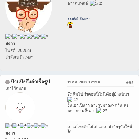
ตายกันพอดี
ออยอิชี่ ฮัดช่า!
มังกร
โพสต์: 20,923
ลำพังเหง๊า เหงา
ป้าแป้งกึ่งสำเร็จรูป
11 ก.ค. 2008, 17:19 น.
#85
เอาไว้กินกับ
อ๊ะ ลืมไป ว่าตอนนี้ไม่ได้อยู่บ้านนี่นา
งั้นเอาเป็นว่า ถ่ายรูปมาลงทุกวันเลย
นะ อยากเห็นอ่ะ
เราแก้ไขอดีตไม่ได้ แต่เราทำปัจจุบันให้ดี
ได้
มังกร