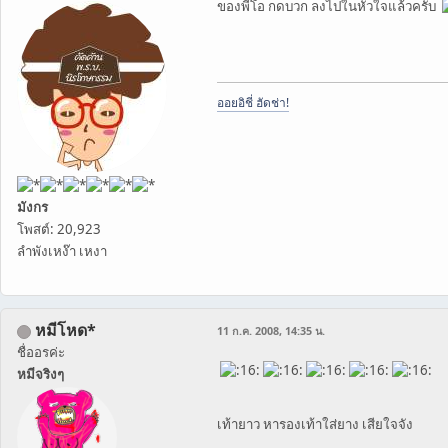
ของพี่โอ กดบวก ลงไปในหัวใจแล้วครับ
ออยอิชี่ ฮัดช่า!
มังกร
โพสต์: 20,923
ลำพังเหง๊า เหงา
หมีโหด*
11 ก.ค. 2008, 14:35 น.
ชื่ออรค่ะ
หมีจริงๆ
เท้ายาว หารองเท้าใส่ยาง เสียใจจัง