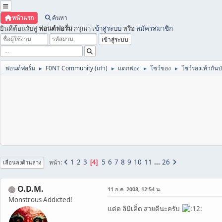
หน้าแรก
ค้นหา
ยินดีต้อนรับสู่
ฟอนต์ฟอรั่ม
กรุณา
เข้าสู่ระบบ
หรือ
สมัครสมาชิก
ฟอนต์ฟอรั่ม
F0NT Community (เก่า)
แตกฟอง
โชว์ของ
โชว์รองเท้ากันป่
►
►
►
►
1
2
3
5
6
7
8
9
10
11
...
26
หน้า
4
เลื่อนลงด้านล่าง
O.D.M.
11 ก.ค. 2008, 12:54 น.
Monstrous Addicted!
แด่ด ลิมิเต็ด สวยดีนะครับ