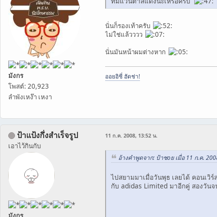
ที่มีแว่นตาสีแดงนะเหรอครับ
นั่นก็รองเท้าครับ
ไม่ใช่แล้วววว
นั่นมันหน้าผมต่างหาก
มังกร
ออยอิชี่ ฮัดช่า!
โพสต์: 20,923
ลำพังเหง๊า เหงา
ป้าแป้งกึ่งสำเร็จรูป
11 ก.ค. 2008, 13:52 น.
เอาไว้กินกับ
อ้างคำพูดจาก: ป้าชoย เมื่อ 11 ก.ค. 200
ไปสยามมาเมื่อวันพุธ เลยได้ คอนเวิร์ส
กับ adidas Limited มาอีกคู่ สองวั
มังกร