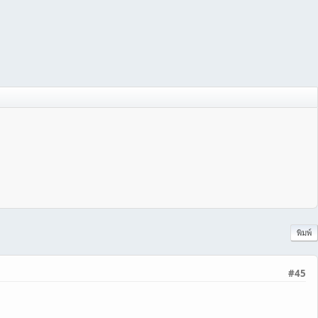
พิมพ์
#45