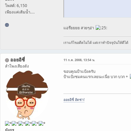
โพสต์: 6,150
เพียงแค่เติมน้ำ....
แอร๊ยยยย สวยๆอ่า
เราแก้ไขอดีตไม่ได้ แต่เราทำปัจจุบันให้ดีได้
ออยอิชี่
11 ก.ค. 2008, 13:54 น.
ลำโพงเสียงดัง
ขอบคุณป้าแป้งครับ
ป้าแป้งชมคนแรกเลยนะเนี่ย บวก บวก +
ออยอิชี่ ฮัดช่า!
มังกร