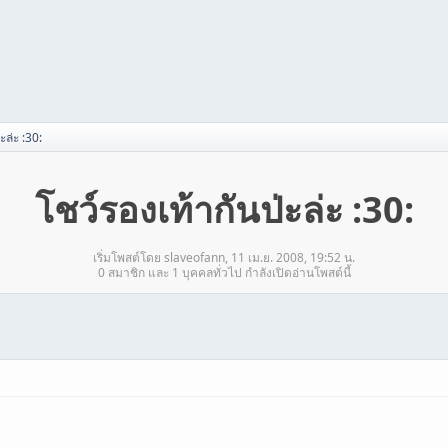
ะล่ะ :30:
โชว์รองเท้ากันป่ะล่ะ :30:
เริ่มโพสต์โดย slaveofann, 11 เม.ย. 2008, 19:52 น.
0 สมาชิก และ 1 บุคคลทั่วไป กำลังเปิดอ่านโพสต์นี้