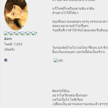
แก้โจทย์ก็เหมือนตามฝัน ล่าฝัน
ทำอย่างไรให้ได้มา
สนุกดีออก ตอนค่อยๆ บรรจุ บรรจงเอาคว
ค่อยๆ พยายามทำไปเรื่อยๆ
วันหนึ่งที่เราทำได้ หันไปมองจุดเริ่มต้นน
มังกร
โพสต์: 7,053
วันก่อนจัดบ้่านไป เจอไดอารี่ตอน ป.6 ฟ้า
เมียฝรั่ง
ยิ้มแก้มแทบแตก เอ่อวันนี้มันเป็นจริงว่ะ
ผิดหวังก็มีนะ
อยากไปเรียนต่อเมืองนอก
แต่ไม่เป็นไร ไม่ซิเรียส
เปลี่ยนเป็น อยากแต่งงานแทนแล้ว ฮ่าๆๆ