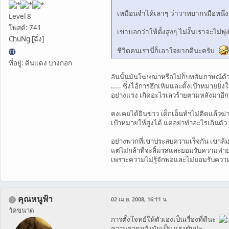
เหมือนจำได้เลาๆ ว่าวาทยากรมือหนึ่ง
Level 8
โพสต์: 741
เขาบอกว่าให้ตั้งสูงๆ ไม่งั้นเราจะไม่พุ
ChuNg [ฉึ่ง]
ชีวิตคนเรานี่ก็เอาใจยากดีนะครับ
ที่อยู่: ดินแดง บางกอก
อันนั้นมันโฆษณาหรือไม่ก็บทสัมภาษณ์ด้วย
..... ซึ่งไอ้การฮึกเหิมและตั้งเป้าหมายยิ่ง
อย่างแรง เกิดอะไรเลวร้ายตามหลังมาอีก
คงเคยได้ยินข่าว เด็กเอ็นท์ฯไม่ติดแล้วฆ่า
เป้าหมายให้สูงได้ แต่อย่าทำอะไรเกินตัว
อย่างพวกที่เขาประสบความเร็จกัน เขาล้มแล
แต่ไม่กล้าที่จะลิ้มรสและยอมรับความพ่ายแพ
เพราะความไม่รู้จักพอและไม่ยอมรับความพ
คุณหนูฟ้า
02 เม.ย. 2008, 16:11 น.
วัดขนาด
การตั้งโจทย์ให้ตัวเองเป็นเรื่องที่ดีนะ
ความคาดหวังมันเป็น แรงขับน่ะ