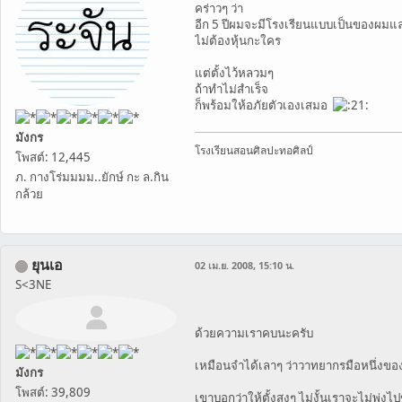
คร่าวๆ ว่า
อีก 5 ปีผมจะมีโรงเรียนแบบเป็นของผมแ
ไม่ต้องหุ้นกะใคร
แต่ตั้งไว้หลวมๆ
ถ้าทำไม่สำเร็จ
ก็พร้อมให้อภัยตัวเองเสมอ
มังกร
โรงเรียนสอนศิลปะทอศิลป์
โพสต์: 12,445
ภ. กางโร่มมมม..ยักษ์ กะ ล.กิน
กล้วย
ยุนเอ
02 เม.ย. 2008, 15:10 น.
S<3NE
ด้วยความเราคบนะครับ
เหมือนจำได้เลาๆ ว่าวาทยากรมือหนึ่งของ
มังกร
โพสต์: 39,809
เขาบอกว่าให้ตั้งสูงๆ ไม่งั้นเราจะไม่พุ่งไ