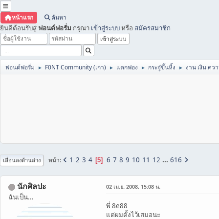
หน้าแรก
ค้นหา
ยินดีต้อนรับสู่
ฟอนต์ฟอรั่ม
กรุณา
เข้าสู่ระบบ
หรือ
สมัครสมาชิก
ฟอนต์ฟอรั่ม
F0NT Community (เก่า)
แตกฟอง
กระจู๋ขึ้นหิ้ง
งาน เงิน คว
►
►
►
►
1
2
3
4
6
7
8
9
10
11
12
...
616
หน้า
5
เลื่อนลงด้านล่าง
นักศิลปะ
02 เม.ย. 2008, 15:08 น.
ฉันเป็น...
พี่ 8e88
แต่ผมตั้งไว้เสมอนะ