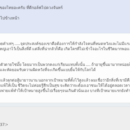
ของไทยอะครับ ที่ตีกอล์ฟไปดวงจันทร์
่งไปข้างหน้า
คำเท่ๆ .....จุดประสงค์ของเขาคือต้องการให้กำลังใจคนที่หมดหวังและไม่มีแรงใจที
ใหญ่เอาไว้เป็นสิ่งที่ดี แต่สิ่งที่น่ากลัวก็คือ เกิดใครที่ไม่เข้าใจอะไรในชีวิตมากพ
ตัวตายใช่มั๊ย โดยมากเป็นพวกคงแก่เรียนแทบทั้งนั้น .... ถ้าอายุขึ้นมามากหน่อยก็
 และหัดยอมรับความผิดหวังที่จะเกิดขึ้นแบบยิ้มให้กับโลกได้
้วลุกต่อสู้มายาวนาน นอกจากเป้าหมายที่ตั้งไว้สูงแล้ว ผมเชื่อว่าอีกสิ่งที่เขา
้ให้เป็น ชีวิตจะไม่ค่อยรู้สึกเป็นสุข จะคิดว่าจะต้องเอาชนะให้ได้อยู่ตลอดเวลา ...
่ายแพ้ทำให้เป้าหมายสูงขึ้นไปเรื่อยๆจนเกินตัวนั่นเอง บางทีเป้าหมายแรกยังทำ
>