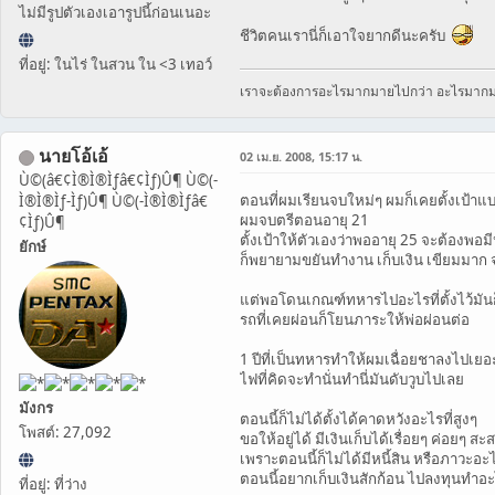
ไม่มีรูปตัวเองเอารูปนี้ก่อนเนอะ
ชีวิตคนเรานี่ก็เอาใจยากดีนะครับ
ที่อยู่: ในไร่ ในสวน ใน <3 เทอว์
เราจะต้องการอะไรมากมายไปกว่า อะไรมาก
นายโอ้เอ้
02 เม.ย. 2008, 15:17 น.
Ù©(â€¢Ì®Ì®Ìƒâ€¢Ìƒ)Û¶ Ù©(-
ตอนที่ผมเรียนจบใหม่ๆ ผมก็เคยตั้งเป้าแ
Ì®Ì®Ìƒ-Ìƒ)Û¶ Ù©(-Ì®Ì®Ìƒâ€
ผมจบตรีตอนอายุ 21
¢Ìƒ)Û¶
ตั้งเป้าให้ตัวเองว่าพออายุ 25 จะต้องพอมี
ยักษ์
ก็พยายามขยันทำงาน เก็บเงิน เขียมมาก
แต่พอโดนเกณฑ์ทหารไปอะไรที่ตั้งไว้มันก
รถที่เคยผ่อนก็โยนภาระให้พ่อผ่อนต่อ
1 ปีที่เป็นทหารทำให้ผมเฉื่อยชาลงไปเย
ไฟที่คิดจะทำนั่นทำนี่มันดับวูบไปเลย
มังกร
ตอนนี้ก็ไม่ได้ตั้งได้คาดหวังอะไรที่สูงๆ
โพสต์: 27,092
ขอให้อยู่ได้ มีเงินเก็บได้เรื่อยๆ ค่อยๆ สะ
เพราะตอนนี้ก็ไม่ได้มีหนี้สิน หรือภาวะอ
ตอนนี้อยากเก็บเงินสักก้อน ไปลงทุนทำอ
ที่อยู่: ที่ว่าง