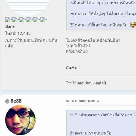
เหมือนจำได้เลาๆ ว่าวาทยากรมือหนึ่ง
เขาบอกว่าให้ตั้งสูงๆ ไม่งั้นเราจะไม่พุ
ชีวิตคนเรานี่ก็เอาใจยากดีนะครับ
มังกร
โพสต์: 12,445
ภ. กางโร่มมมม..ยักษ์ กะ ล.กิน
โมเดลชีวิตคนไม่เหมือนกันนี่นา
กล้วย
ไม่หวังก็ไม่ไป
หวังมากก็แย่
มัฌชิมา
โรงเรียนสอนศิลปะทอศิลป์
8e88
02 เม.ย. 2008, 16:01 น.
อ้างคำพูดจาก: ^-FakE-^ เมื่อ 02 เม.ย. 
ด้วยความเราคบนะครับ