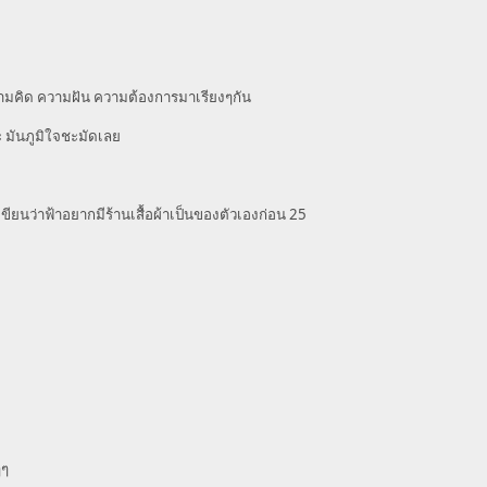
ามคิด ความฝัน ความต้องการมาเรียงๆกัน
่ะ มันภูมิใจชะมัดเลย
เขียนว่าฟ้าอยากมีร้านเสื้อผ้าเป็นของตัวเองก่อน 25
ๆๆ