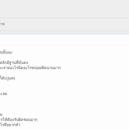
มาย
บบนั้นนะ
หลักมีฐานที่มั่นคง
 จะจ่ายอะไรนิดอะไรหน่อยคิดนานมาก
็ดับวูบลง
อะเลย
สม
ะไรให้ต้องรับผิดชอบมาก
ะไรที่อยากทำ