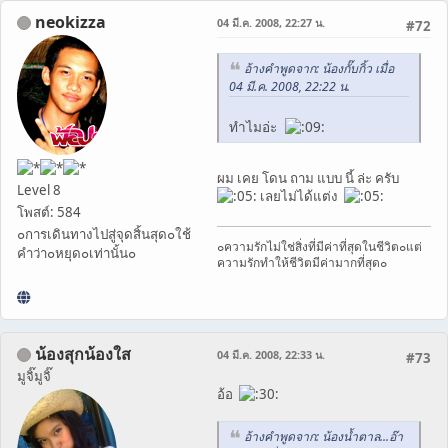
neokizza
04 มี.ค. 2008, 22:27 น.
#72
อ้างคำพูดจาก: น้องกั๊บกิ้ว เมื่อ
04 มี.ค. 2008, 22:22 น.
ทำไมอ่ะ
ผม เคย โดน ถาม แบบ นี้ ล่ะ ครับ
Level 8
เลยไม่ได้แต่ง
โพสต์: 584
๐การเดินทางไปสู่จุดสิ้นสุด๐ใช้
๐ความรักไม่ใช่สิ่งที่มีค่าที่สุดในชีวิต๐แต่
คำว่า๐หยุด๐เท่านั้น๐
ความรักทำให้ชีวิตมีค่ามากที่สุด๐
น้องสุกน้องใส
04 มี.ค. 2008, 22:33 น.
#73
มูจิ๊มูจิ๊
อ้อ
อ้างคำพูดจาก: น้องน้ำตาล...อ๊า