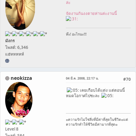
ล่ะ
จัดงานกันงงตายห่านค่ะงานนี้
ห๊ะ! อะไรนะ!!!
มังกร
โพสต์: 6,346
แฮ่หหหหห์
neokizza
04 มี.ค. 2008, 22:17 น.
#70
เคยเกือบได้แต่ง แต่ตอนนี้
หมดโอกาศไปซะละ
๐ความรักไม่ใช่สิ่งที่มีค่าที่สุดในชีวิต๐แต่
ความรักทำให้ชีวิตมีค่ามากที่สุด๐
Level 8
โพสต์: 584