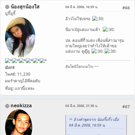
น้องสุกน้องใส
04 มี.ค. 2008, 16:59 น.
#66
มูจิ๊มูจิ๊
้อ้าวไม่ใช่เหรอ
นี่มาเป๋จู่แต่งงานเค้า
ปล. ตอนที่กิ้วแต่ง เพื่อนพี่สาวมารุม
ถามใหญ่เลยว่าทำไงให้เค้าขอ
แต่งงาน ดูดู๊ดู
อันโตนิโอกะเมโระ ~~
มังกร
โพสต์: 11,230
ผมรำคาญไอ้ที่คอคับ
ที่อยู่: แถวนี้แหละ
neokizza
04 มี.ค. 2008, 21:38 น.
#67
อ้างคำพูดจาก: น้องกั๊บกิ้ว เมื่อ
04 มี.ค. 2008, 16:59 น.