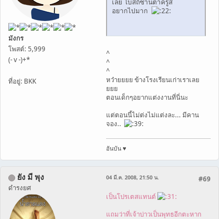
เลย โบสถ์ซานตาครู้ส
อยากไปมาก
มังกร
โพสต์: 5,999
^
(- v -)+*
^
^
หว๋ายยยย ข้างโรงเรียนเก่าเราเลย
ที่อยู่: BKK
ยยย
ตอนเด็กๆอยากแต่งงานที่นี่นะ
แต่ตอนนี้ไม่ต่งไม่แต่งละ... มีคาน
จอง..
อันบัน ♥
ยัง มี พุง
04 มี.ค. 2008, 21:50 น.
#69
ดำรงยศ
เป็นโปรเตสแทนต์
แถมว่าที่เจ้าบ่าวเป็นพุทธอีกตะหาก