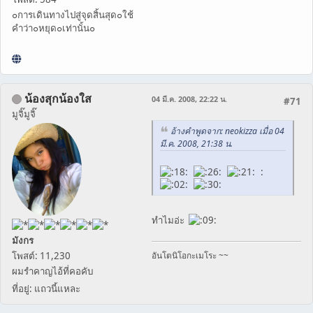
๐การเดินทางไปสู่จุดสิ้นสุด๐ใช้
คำว่า๐หยุด๐เท่านั้น๐
น้องสุกน้องใส
04 มี.ค. 2008, 22:22 น.
#71
มูจิ๊มูจิ๊
อ้างคำพูดจาก: neokizza เมื่อ 04
มี.ค. 2008, 21:38 น.
:
ทำไมอ่ะ
มังกร
โพสต์: 11,230
อันโตนิโอกะเมโระ ~~
ผมรำคาญไอ้ที่คอคับ
ที่อยู่: แถวนี้แหละ