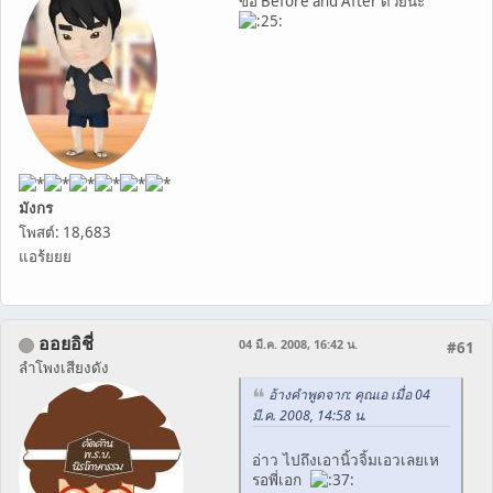
ขอ Before and After ด้วยนะ
มังกร
โพสต์: 18,683
แอร้ยยย
ออยอิชี่
04 มี.ค. 2008, 16:42 น.
#61
ลำโพงเสียงดัง
อ้างคำพูดจาก: คุณเอ เมื่อ 04
มี.ค. 2008, 14:58 น.
อ่าว ไปถึงเอานิ้วจิ้มเอวเลยเห
รอพี่เอก