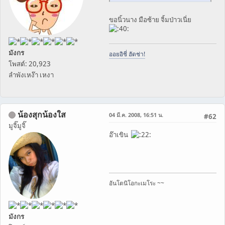
ขอนิ้วนาง มือซ้าย จิ้มป่าวเนี่ย
มังกร
ออยอิชี่ ฮัดช่า!
โพสต์: 20,923
ลำพังเหง๊า เหงา
น้องสุกน้องใส
04 มี.ค. 2008, 16:51 น.
#62
มูจิ๊มูจิ๊
อ๊าเขิน
อันโตนิโอกะเมโระ ~~
มังกร