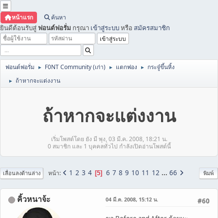
หน้าแรก
ค้นหา
ยินดีต้อนรับสู่
ฟอนต์ฟอรั่ม
กรุณา
เข้าสู่ระบบ
หรือ
สมัครสมาชิก
ฟอนต์ฟอรั่ม
F0NT Community (เก่า)
แตกฟอง
กระจู๋ขึ้นหิ้ง
►
►
►
ถ้าหากจะแต่งงาน
►
ถ้าหากจะแต่งงาน
เริ่มโพสต์โดย ยัง มี พุง, 03 มี.ค. 2008, 18:21 น.
0 สมาชิก และ 1 บุคคลทั่วไป กำลังเปิดอ่านโพสต์นี้
1
2
3
4
6
7
8
9
10
11
12
...
66
หน้า
5
เลื่อนลงด้านล่าง
พิมพ์
คิ้วหนาจ้ะ
04 มี.ค. 2008, 15:12 น.
#60