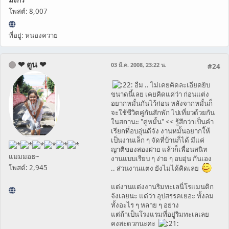
โพสต์: 8,007
ที่อยู่: หนองควาย
❤ ตูน ❤
03 มี.ค. 2008, 23:22 น.
#24
อืม .. ไม่เคยคิดละเอียดยิบ
ขนาดนี้เลย เคยคิดแค่ว่า ก่อนแต่ง
อยากหมั้นกันไว้ก่อน หลังจากหมั้นก็
จะใช้ชีวิตคู่กันสักพัก ไปเที่ยวด้วยกัน
ในสถานะ "คู่หมั้น" << รู้สึกว่าเป็นคำ
เรียกที่อบอุ่นดีจัง งานหมั้นอยากใ้ห้
เป็นงานเล็ก ๆ จัดที่บ้านก็ได้ มีแค่
ญาติของสองฝ่าย แล้วก็เพื่อนสนิท
แมมมอธ~
งานแบบเรียบ ๆ ง่าย ๆ อบอุ่น กันเอง
โพสต์: 2,945
.. ส่วนงานแต่ง ยังไม่ได้คิดเลย
แต่งานแต่งงานริมทะเลนี่โรแมนติก
จังเลยนะ แต่ว่า อุปสรรคเยอะ ทั้งลม
ทั้งอะไร ๆ หลาย ๆ อย่าง
แต่ถ้าเป็นโรงแรมที่อยู่ริมทะเลเลย
คงสะดวกนะคะ