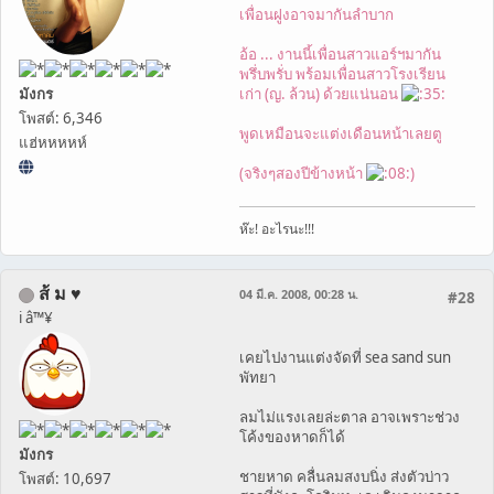
เพื่อนฝูงอาจมากันลำบาก
อ้อ ... งานนี้เพื่อนสาวแอร์ฯมากัน
พรึ่บพรั่บ พร้อมเพื่อนสาวโรงเรียน
มังกร
เก่า (ญ. ล้วน) ด้วยแน่นอน
โพสต์: 6,346
พูดเหมือนจะแต่งเดือนหน้าเลยตู
แฮ่หหหหห์
(จริงๆสองปีข้างหน้า
)
ห๊ะ! อะไรนะ!!!
ส้ ม ♥
04 มี.ค. 2008, 00:28 น.
#28
i â™¥
เคยไปงานแต่งจัดที่ sea sand sun
พัทยา
ลมไม่แรงเลยล่ะตาล อาจเพราะช่วง
โค้งของหาดก็ได้
มังกร
ชายหาด คลื่นลมสงบนิ่ง ส่งตัวบ่าว
โพสต์: 10,697