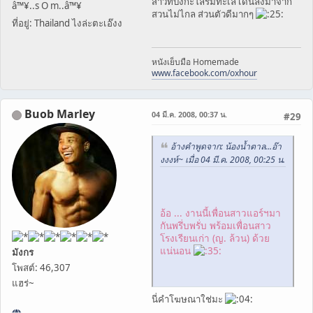
สาวที่บังกะโลริมทะเล เดินลงมาจาก
â™¥..s O m..â™¥
สวนไม่ไกล ส่วนตัวดีมากๆ
ที่อยู่: Thailand ไงล่ะตะเอ๊งง
หนังเย็บมือ Homemade
www.facebook.com/oxhour
Buob Marley
04 มี.ค. 2008, 00:37 น.
#29
อ้างคำพูดจาก: น้องน้ำตาล...อ๊า
งงงห์~ เมื่อ 04 มี.ค. 2008, 00:25 น.
อ้อ ... งานนี้เพื่อนสาวแอร์ฯมา
กันพรึ่บพรั่บ พร้อมเพื่อนสาว
โรงเรียนเก่า (ญ. ล้วน) ด้วย
แน่นอน
มังกร
โพสต์: 46,307
แฮร่~
นี่คำโฆษณาใช่มะ