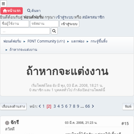
หน้าแรก
ค้นหา
ยินดีต้อนรับสู่
ฟอนต์ฟอรั่ม
กรุณา
เข้าสู่ระบบ
หรือ
สมัครสมาชิก
ฟอนต์ฟอรั่ม
F0NT Community (เก่า)
แตกฟอง
กระจู๋ขึ้นหิ้ง
►
►
►
ถ้าหากจะแต่งงาน
►
ถ้าหากจะแต่งงาน
เริ่มโพสต์โดย ยัง มี พุง, 03 มี.ค. 2008, 18:21 น.
0 สมาชิก และ 1 บุคคลทั่วไป กำลังเปิดอ่านโพสต์นี้
1
3
4
5
6
7
8
9
...
66
หน้า
2
เลื่อนลงด้านล่าง
พิมพ์
จักรี
03 มี.ค. 2008, 21:23 น.
#15
สวัสดี