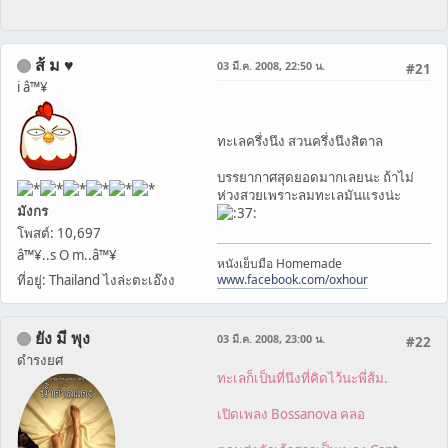
ส้ ม ♥
03 มี.ค. 2008, 22:50 น.
#21
i â™¥
ทะเลครึ่งนึง สวนครึ่งนึงสิตาล
บรรยากาศสุดยอดมากเลยนะ ถ้าไม่
ห่วงสวยเพราะลมทะเลมันแรงน่ะ
มังกร
โพสต์: 10,697
â™¥..s O m..â™¥
หนังเย็บมือ Homemade
ที่อยู่: Thailand ไงล่ะตะเอ๊งง
www.facebook.com/oxhour
ยัง มี พุง
03 มี.ค. 2008, 23:00 น.
#22
ดำรงยศ
ทะเลก็เป็นที่นึงที่คิดไว้นะพี่ส้ม.
เปิดเพลง Bossanova คลอ