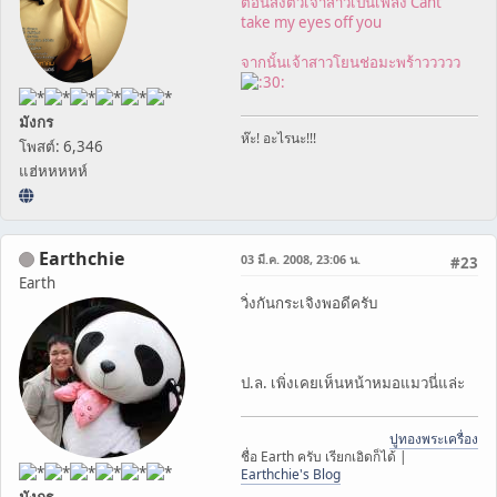
ตอนส่งตัวเจ้าสาวเป็นเพลง Cant
take my eyes off you
จากนั้นเจ้าสาวโยนช่อมะพร้าววววว
มังกร
ห๊ะ! อะไรนะ!!!
โพสต์: 6,346
แฮ่หหหหห์
Earthchie
03 มี.ค. 2008, 23:06 น.
#23
Earth
วิ่งกันกระเจิงพอดีครับ
ป.ล. เพิ่งเคยเห็นหน้าหมอแมวนี่แล่ะ
ปูทองพระเครื่อง
ชื่อ Earth ครับ เรียกเอิดก็ได้ |
Earthchie's Blog
มังกร