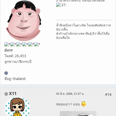
งานใครก็ได้ครับ แต่ขอให้เลี้ยงดี
ล้ำลึกคนึงหาในดวงจิต ใจเคยคิดตัดสวาท
มิอาจสิ้น
ดั่งก้านบัวหักกลางชลาสินธุ์ ผิว่าสิ้นไร้เยื่อ
ยังเหลือใย
มังกร
โพสต์: 26,453
ลูกชาวนา ฝึกกระบี่
ที่อยู่: thailand
X11
03 มี.ค. 2008, 21:37 น.
#16
หมอแมว + แอน