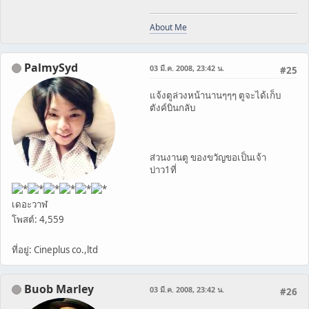
About Me
PalmySyd
03 มี.ค. 2008, 23:42 น.
#25
แจ้งตูล่วงหน้านานๆๆๆ ตูจะได้เก็บ
ตังค์บินกลับ
ส่วนงานตู ของขวัญขอเป็นเจ้า
บ่าว1ที่
เดอะวาฬ
โพสต์: 4,559
ที่อยู่: Cineplus co.,ltd
Buob Marley
03 มี.ค. 2008, 23:42 น.
#26