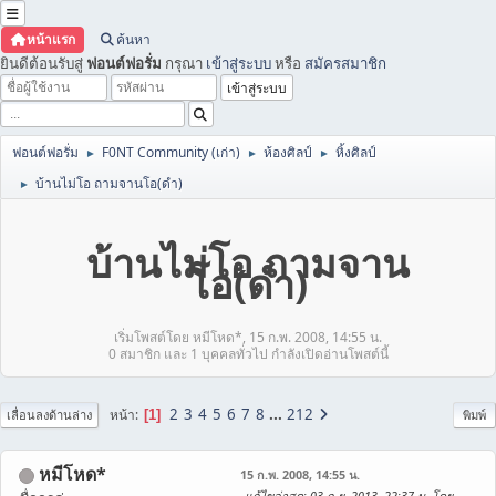
หน้าแรก
ค้นหา
ยินดีต้อนรับสู่
ฟอนต์ฟอรั่ม
กรุณา
เข้าสู่ระบบ
หรือ
สมัครสมาชิก
ฟอนต์ฟอรั่ม
F0NT Community (เก่า)
ห้องศิลป์
หิ้งศิลป์
►
►
►
บ้านไม่โอ ถามจานโอ(ดำ)
►
บ้านไม่โอ ถามจาน
โอ(ดำ)
เริ่มโพสต์โดย หมีโหด*, 15 ก.พ. 2008, 14:55 น.
0 สมาชิก และ 1 บุคคลทั่วไป กำลังเปิดอ่านโพสต์นี้
2
3
4
5
6
7
8
...
212
หน้า
1
เลื่อนลงด้านล่าง
พิมพ์
หมีโหด*
15 ก.พ. 2008, 14:55 น.
แก้ไขล่าสุด
: 03 ก.ย. 2013, 22:37 น. โดย