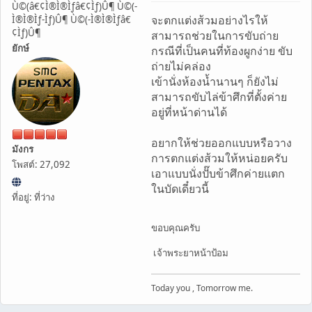
Ù©(â€¢Ì®Ì®Ìƒâ€¢Ìƒ)Û¶ Ù©(-
จะตกแต่งส้วมอย่างไรให้
Ì®Ì®Ìƒ-Ìƒ)Û¶ Ù©(-Ì®Ì®Ìƒâ€
¢Ìƒ)Û¶
สามารถช่วยในการขับถ่าย
ยักษ์
กรณีที่เป็นคนที่ท้องผูกง่าย ขับ
ถ่ายไม่คล่อง
เข้านั่งห้องน้ำนานๆ ก็ยังไม่
สามารถขับไล่ข้าศึกที่ตั้งค่าย
อยู่ที่หน้าด่านได้
อยากให้ช่วยออกแบบหรือวาง
มังกร
การตกแต่งส้วมให้หน่อยครับ
โพสต์: 27,092
เอาแบบนั่งปั๊บข้าศึกค่ายแตก
ในบัดเดี๋ยวนี้
ที่อยู่: ที่ว่าง
ขอบคุณครับ
เจ้าพระยาหน้าป้อม
Today you , Tomorrow me.