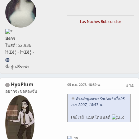
Las Noches Rubicundior
มังกร
โพสต์: 52,936
ì†Œë¦¬ ì†Œë¦¬
ที่อยู่: ศรีราชา
HyoPlum
05 ก.ย. 2007, 18:59 น.
#14
อยากจะขอลองจับ
อ้างคำพูดจาก: Sorisori เมื่อ 05
ก.ย. 2007, 18:57 น.
เกย์เรย์ แมคโดแนลด์