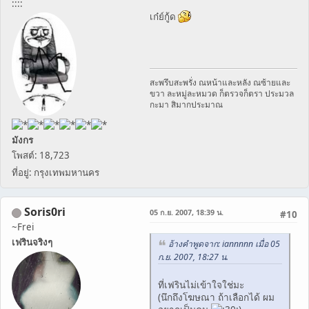
::::
เก๋ย์กู้ด
สะพรึบสะพรั่ง ณหน้าและหลัง ณซ้ายและ
ขวา ละหมู่ละหมวด ก็ตรวจก็ตรา ประมวล
กะมา สิมากประมาณ
มังกร
โพสต์: 18,723
ที่อยู่: กรุงเทพมหานคร
Soris0ri
05 ก.ย. 2007, 18:39 น.
#10
~Frei
เฟรินจริงๆ
อ้างคำพูดจาก: iannnnn เมื่อ 05
ก.ย. 2007, 18:27 น.
ที่เฟรินไม่เข้าใจใช่มะ
(นึกถึงโฆษณา ถ้าเลือกได้ ผม