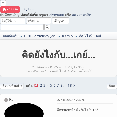
หน้าแรก
ค้นหา
ยินดีต้อนรับสู่
ฟอนต์ฟอรั่ม
กรุณา
เข้าสู่ระบบ
หรือ
สมัครสมาชิก
ฟอนต์ฟอรั่ม
F0NT Community (เก่า)
แตกฟอง
คิดยังไงกับ...เกย์...
►
►
►
คิดยังไงกับ...เกย์...
เริ่มโพสต์โดย K., 05 ก.ย. 2007, 17:35 น.
0 สมาชิก และ 1 บุคคลทั่วไป กำลังเปิดอ่านโพสต์นี้
2
3
4
5
6
7
8
...
18
หน้า
1
เลื่อนลงด้านล่าง
พิมพ์
K.
05 ก.ย. 2007, 17:35 น.
คือว่าพวกพี่ๆ คิดยังไงกับ เกย์