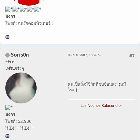
มังกร
โพสต์: ฉันรักคอมพิวเตอร์!!
Soris0ri
05 ก.ย. 2007, 18:26 น.
#7
~Frei
เฟรินจริงๆ
คนเป็นสิ่งมีชีวิตที่ซับซ้อนค่ะ {หมี
โหด}
Las Noches Rubicundior
มังกร
โพสต์: 52,936
ì†Œë¦¬ ì†Œë¦¬