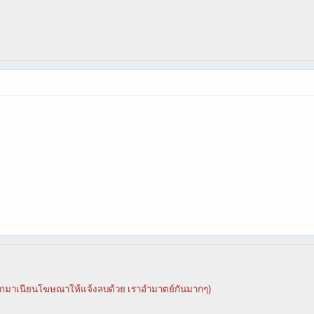
าวกมาเนียนโฆษณาให้แจ้งลบด้วย เราอำมาตย์กันมากๆ)