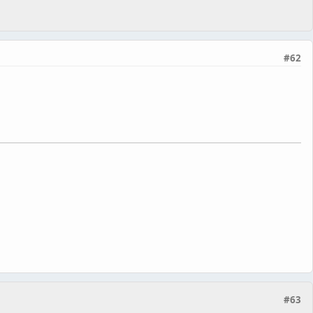
#62
#63