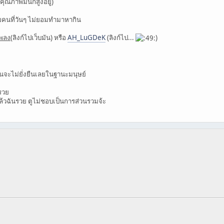
คุณภาพมันก็สูงอยู่)
ายคนที่วันๆ ไม่ยอมทำมาหากิน
พลง
(ลิงก์ไปเว็บมัน) หรือ
AH_LuGDeK
(ลิงก์ไป...
)
มันจะไม่ยั่งยืนเลยในฐานะมนุษย์
รวย
้แล้วฉันรวย ตูไม่ชอบเป็นการส่วนรวมจ้ะ