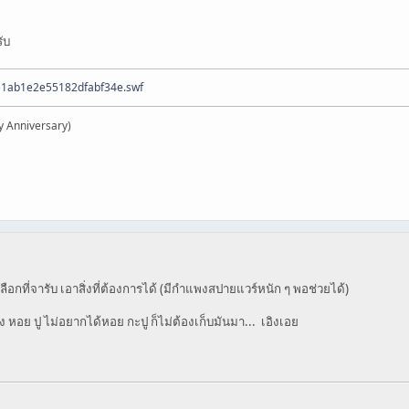
ับ
ee1ab1e2e55182dfabf34e.swf
y Anniversary)
 เลือกที่จารับ เอาสิ่งที่ต้องการได้ (มีกำแพงสปายแวร์หนัก ๆ พอช่วยได้)
 หอย ปู ไม่อยากได้หอย กะปู ก็ไม่ต้องเก็บมันมา... เอิงเอย