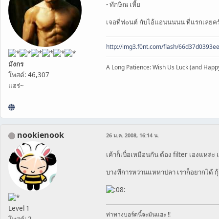
- ทักษิณ เหี้ย
เจอที่ฟ๐นต์ กับไอ้แอนนนนน ที่แรกเลยคร
http://img3.f0nt.com/flash/66d37d0393
มังกร
A Long Patience: Wish Us Luck (and Happ
โพสต์: 46,307
แฮร่~
nookienook
26 ม.ค. 2008, 16:14 น.
เค้าก็เบื่อเหมือนกัน ต้อง filter เองแหล่ะ
บางทีการหว่านแหหาปลา เราก็อยากได้ กุ้ง
Level 1
ท่าทางบอร์ดนี้จะมันแฮะ !!
โพสต์: 2