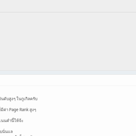
อันดับสูงๆ ในกูเกิลครับ
ี่มีค่า Page Rank สูงๆ
ะแนนคำนี้ให้จ้ะ
็บนั่นแล