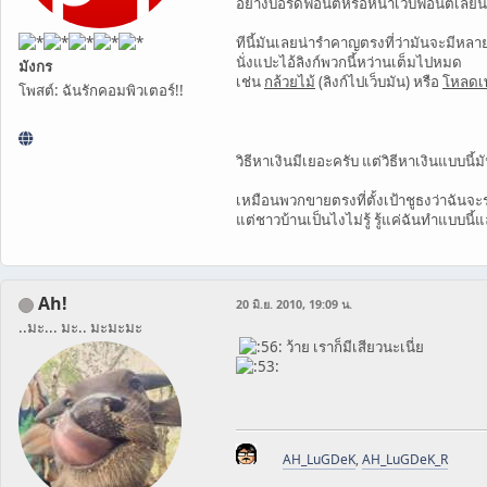
อย่างบอร์ดฟอนต์หรือหน้าเว็บฟอนต์เลยนี่
ทีนี้มันเลยน่ารำคาญตรงที่ว่ามันจะมีหล
นั่งแปะไอ้ลิงก์พวกนี้หว่านเต็มไปหมด
มังกร
เช่น
กล้วยไม้
(ลิงก์ไปเว็บมัน) หรือ
โหลดเ
โพสต์: ฉันรักคอมพิวเตอร์!!
วิธีหาเงินมีเยอะครับ แต่วิธีหาเงินแบบนี้
เหมือนพวกขายตรงที่ตั้งเป้าชูธงว่าฉันจะ
แต่ชาวบ้านเป็นไงไม่รู้ รู้แค่ฉันทำแบบนี
Ah!
20 มิ.ย. 2010, 19:09 น.
..มะ... มะ.. มะมะมะ
ว้าย เราก็มีเสียวนะเนี่ย
AH_LuGDeK
,
AH_LuGDeK_R