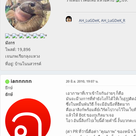
AH_LuGDeK
,
AH_LuGDeK_R
มังกร
โพสต์: 19,896
เจนภพเรียกลุงแหวง
ที่อยู่: บ้านโนนสวรรค์
iannnnn
20 มิ.ย. 2010, 19:07 น.
ยึกษ์
เอาภาษาที่เราเข้าใจกันง่ายๆ ก็คือ
ยักษ์
มันจะมีวงการที่ทำยังไงก็ได้ให้เว็บ(กู)ติด
ซึ่งในหมื่นพันวิธี ก็จะมีอันนึงที่ฮิตมาก
คือเอาลิงก์พร้อมคีย์เวิร์ดไปวางไว้ในเว็บท
แล้วให้ Bot ของกูเกิลมาเจอ
โอว อันนี้ลิงก์ไปเว็บนี้ด้วยคำนี้ งั้นบวกค
(ค่า PR ที่ว่านี่คือค่า "คุณภาพ" ของหน้าเว