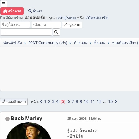
หน้าแรก
ค้นหา
ยินดีต้อนรับสู่
ฟอนต์ฟอรั่ม
กรุณา
เข้าสู่ระบบ
หรือ
สมัครสมาชิก
ฟอนต์ฟอรั่ม
F0NT Community (เก่า)
ห้องคอม
หิ้งคอม
ฟอนต์สอนเสียว (
►
►
►
►
1
2
3
4
6
7
8
9
10
11
12
...
15
หน้า
5
เลื่อนลงด้านล่าง
Buob Marley
25 ม.ค. 2008, 11:06 น.
รู้แต่ว่าถ้าหาคำว่า
- ป้าเบิร์ด