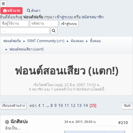
หน้าแรก
ค้นหา
ยินดีต้อนรับสู่
ฟอนต์ฟอรั่ม
กรุณา
เข้าสู่ระบบ
หรือ
สมัครสมาชิก
ฟอนต์ฟอรั่ม
F0NT Community (เก่า)
ห้องคอม
หิ้งคอม
►
►
►
ฟอนต์สอนเสียว (แตก!)
►
ฟอนต์สอนเสียว (แตก!)
เริ่มโพสต์โดย Layiji, 22 มิ.ย. 2007, 15:52 น.
0 สมาชิก และ 1 บุคคลทั่วไป กำลังเปิดอ่านโพสต์นี้
1
...
8
9
10
11
12
13
14
หน้า
15
เลื่อนลงด้านล่าง
พิมพ์
นักศิลปะ
24 พ.ย. 2011, 20:03 น.
#210
ฉันเป็น...